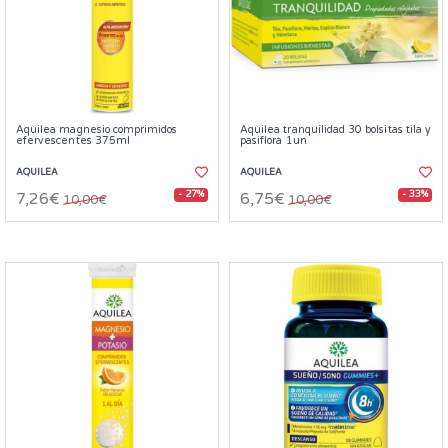
Aquilea magnesio comprimidos
Aquilea tranquilidad 30 bolsitas tila y
efervescentes 375ml
pasiflora 1un
AQUILEA
AQUILEA
- 27%
- 33%
7,26€
6,75€
10,00€
10,00€