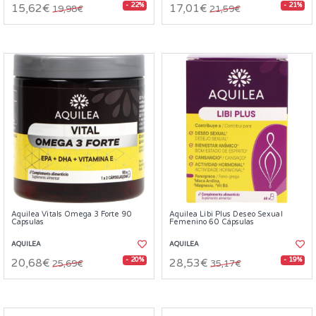
- 22%
- 21%
15,62€
17,01€
19,98€
21,59€
Aquilea Vitals Omega 3 Forte 90
Aquilea Libi Plus Deseo Sexual
Capsulas
Femenino 60 Cápsulas
AQUILEA
AQUILEA
- 20%
- 19%
20,68€
28,53€
25,69€
35,17€