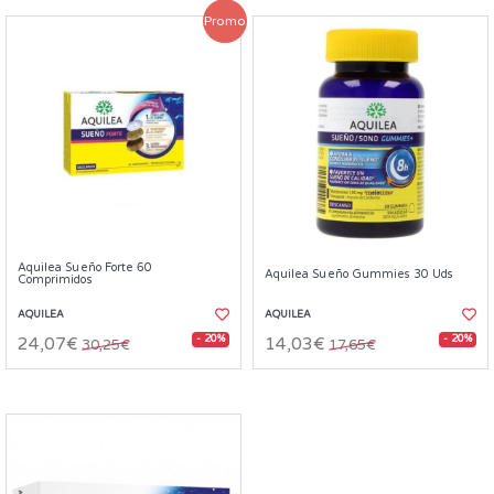
Promo
Aquilea Sueño Forte 60
Aquilea Sueño Gummies 30 Uds
Comprimidos
AQUILEA
AQUILEA
- 20%
- 20%
24,07€
14,03€
30,25€
17,65€