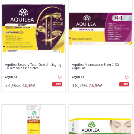
Aquilea Beauty Total Gold Antiaging
Aquilea Menopause 8 en 1 30
14 Ampollas Bebibles
Cápsulas
AQUILEA
AQUILEA
- 19%
- 20%
34,98€
18,79€
43,42€
23,50€