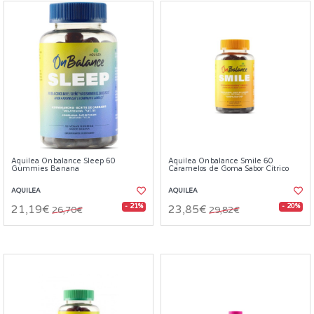
Aquilea Onbalance Sleep 60
Aquilea Onbalance Smile 60
Gummies Banana
Caramelos de Goma Sabor Cítrico
AQUILEA
AQUILEA
- 21%
- 20%
21,19€
23,85€
26,70€
29,82€