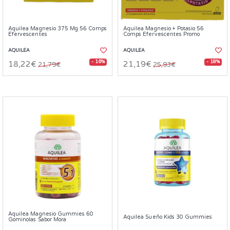
Aquilea Magnesio 375 Mg 56 Comps
Aquilea Magnesio + Potasio 56
Efervescentes
Comps Efervescentes Promo
AQUILEA
AQUILEA
- 16%
- 18%
18,22€
21,19€
21,79€
25,93€
Aquilea Magnesio Gummies 60
Aquilea Sueño Kids 30 Gummies
Gominolas Sabor Mora