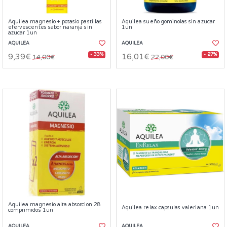
Aquilea magnesio + potasio pastillas
Aquilea sueño gominolas sin azucar
efervescentes sabor naranja sin
1un
azucar 1un
AQUILEA
AQUILEA
- 33%
- 27%
9,39€
16,01€
14,00€
22,00€
Aquilea magnesio alta absorcion 28
Aquilea relax capsulas valeriana 1un
comprimidos 1un
AQUILEA
AQUILEA