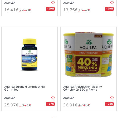
AQUILEA
AQUILEA
- 19%
- 18%
18,41€
13,75€
22,69€
16,82€
Aquilea Sueño Gummies+ 60
Aquilea Articulacion Mobility
Gummies
Complex 2x390 g Promo
AQUILEA
AQUILEA
- 17%
- 22%
25,07€
36,91€
30,21€
47,18€