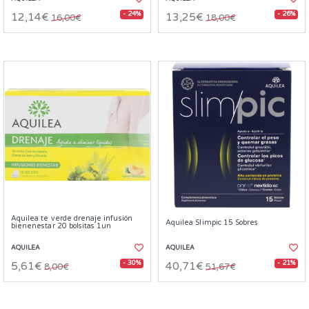
- 24%
- 26%
12,14€
13,25€
16,00€
18,00€
Aquilea te verde drenaje infusión
Aquilea Slimpic 15 Sobres
bienenestar 20 bolsitas 1un
AQUILEA
AQUILEA
- 30%
- 21%
5,61€
40,71€
8,00€
51,67€