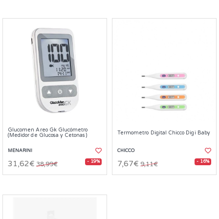
Glucomen Areo Gk Glucómetro
Termometro Digital Chicco Digi Baby
(Medidor de Glucosa y Cetonas)
MENARINI
CHICCO
- 19%
- 16%
31,62€
7,67€
38,99€
9,11€