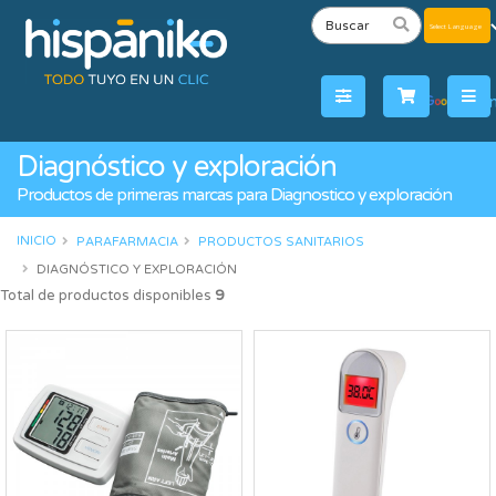
Powered
by
Tra
Diagnóstico y exploración
Productos de primeras marcas para Diagnostico y exploración
INICIO
PARAFARMACIA
PRODUCTOS SANITARIOS
DIAGNÓSTICO Y EXPLORACIÓN
Total de productos disponibles
9