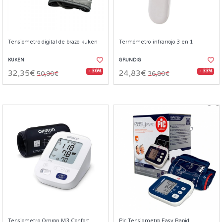
Tensiometro digital de brazo kuken
Termómetro infrarrojo 3 en 1
KUKEN
GRUNDIG
- 36%
- 33%
32,35€
24,83€
50,90€
36,80€
Tensiometro Omron M3 Confort
Pic Tensiometro Easy Rapid