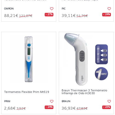
OMRON
PIC
- 27%
- 24%
88,21€
39,11€
121,07€
51,76€
Braun Thermoscan 3 Termómetro
Termometro Flexible Prim Mt519
Infrarrojo de Oído Irt3030
PRIM
BRAUN
- 24%
- 23%
2,68€
36,93€
3,52€
47,83€