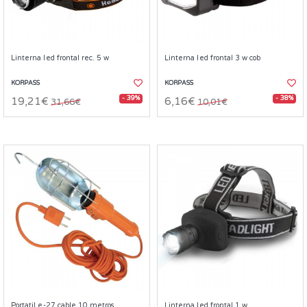
Linterna led frontal rec. 5 w
Linterna led frontal 3 w cob
KORPASS
KORPASS
- 39%
- 38%
19,21€
6,16€
31,66€
10,01€
Portatil e-27 cable 10 metros
Linterna led frontal 1 w