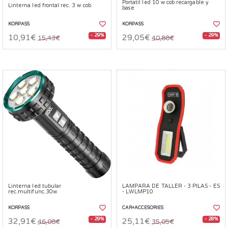
Portatil led 10 w cob recargable y
Linterna led frontal rec. 3 w cob
base
KORPASS
KORPASS
- 29%
- 29%
10,91€
29,05€
15,43€
40,88€
Linterna led tubular
LAMPARA DE TALLER - 3 PILAS - ES
rec.multifunc.30w
- LWLMP10
KORPASS
CAR+ACCESORIES
- 29%
- 28%
32,91€
25,11€
46,08€
35,05€