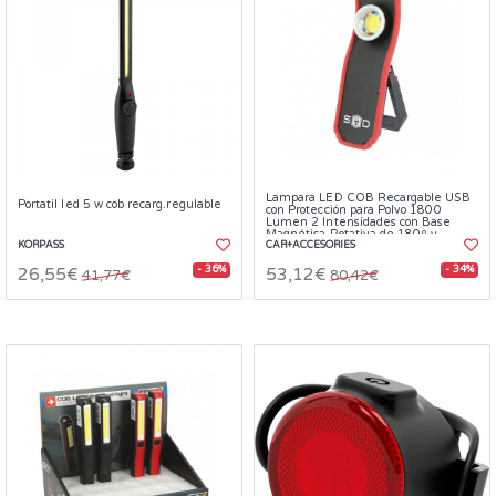
Lampara LED COB Recargable USB
Portatil led 5 w cob recarg.regulable
con Protección para Polvo 1800
Lumen 2 Intensidades con Base
Magnética Rotativa de 180º y
KORPASS
Gancho
CAR+ACCESORIES
- 36%
- 34%
26,55€
53,12€
41,77€
80,42€