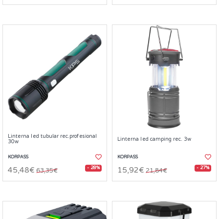
Linterna led tubular rec.profesional
Linterna led camping rec. 3w
30w
KORPASS
KORPASS
- 28%
- 27%
45,48€
15,92€
63,35€
21,84€