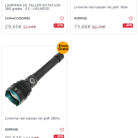
LAMPARA DE TALLER ROTACION
Linterna led tubular rec.prof. 60w
280 grados - ES - LWLMP20
CAR+ACCESORIES
KORPASS
- 21%
- 20%
29,45€
73,88€
37,44€
92,70€
Envío
Gratis
Linterna led tubular rec.prof.180w
KORPASS
- 20%