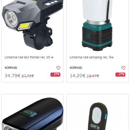
Linterna led bici frontal rec.10 w
Linterna led camping rec. 5w
KORPASS
KORPASS
- 27%
- 27%
34,79€
14,20€
47,72€
19,47€