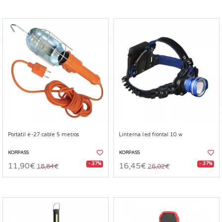
Portatil e-27 cable 5 metros
Linterna led frontal 10 w
KORPASS
KORPASS
- 37%
- 37%
11,90€
16,45€
18,84€
26,02€