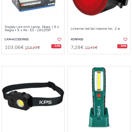
Display Led mini Lamp. 18pcs. ( 9 x
Linterna led bici trasera rec. 2 w
Negra + 9 x Ro - ES - LWLDISP
CAR+ACCESORIES
KORPASS
- 33%
- 30%
103,06€
7,28€
153,22€
10,41€