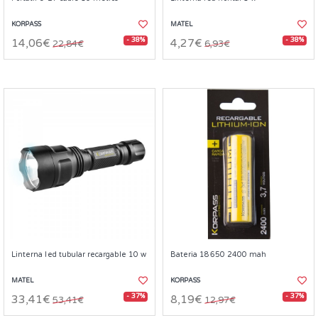
KORPASS
MATEL
- 38%
- 38%
14,06€
4,27€
22,84€
6,93€
Linterna led tubular recargable 10 w
Bateria 18650 2400 mah
MATEL
KORPASS
- 37%
- 37%
33,41€
8,19€
53,41€
12,97€