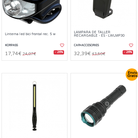
LAMPARA DE TALLER
Linterna led bici frontal rec. 5 w
RECARGABLE - ES - LWLMP30
KORPASS
CAR+ACCESORIES
- 26%
- 26%
17,74€
32,39€
24,07€
43,50€
Envío
Gratis