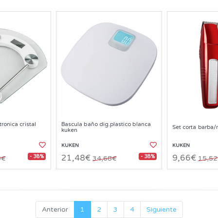
ronica cristal
Bascula baño dig.plastico blanca
Set corta barba/
kuken
KUKEN
KUKEN
- 38%
- 38%
21,48€
9,66€
9€
34,68€
15,5
Anterior
1
2
3
4
Siguiente