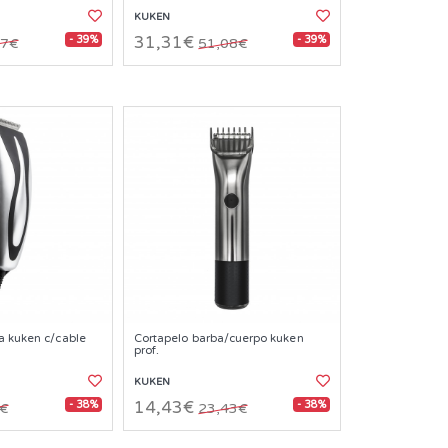
KUKEN
- 39%
- 39%
31,31€
97€
51,08€
a kuken c/cable
Cortapelo barba/cuerpo kuken
prof.
KUKEN
- 38%
- 38%
14,43€
8€
23,43€