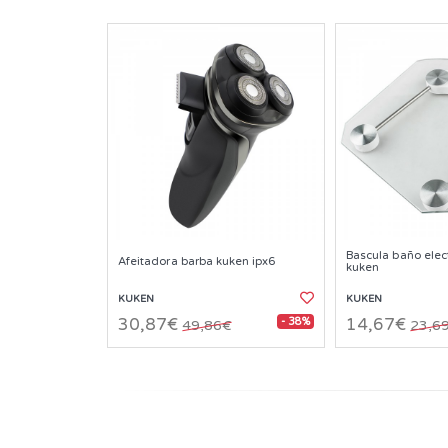
Bascula baño elect
Afeitadora barba kuken ipx6
kuken
KUKEN
KUKEN
- 38%
30,87€
14,67€
49,86€
23,6