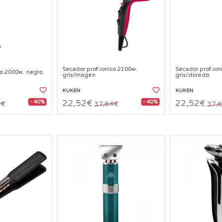
Secador prof.ionico 2100w.
Secador prof.ion
co 2000w. negro
gris/magen
gris/dorado
KUKEN
KUKEN
- 40%
- 40%
22,52€
22,52€
2€
37,64€
37,