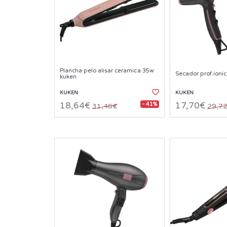
Plancha pelo alisar ceramica 35w
Secador prof.ioni
kuken
KUKEN
KUKEN
- 41%
18,64€
17,70€
31,46€
29,7