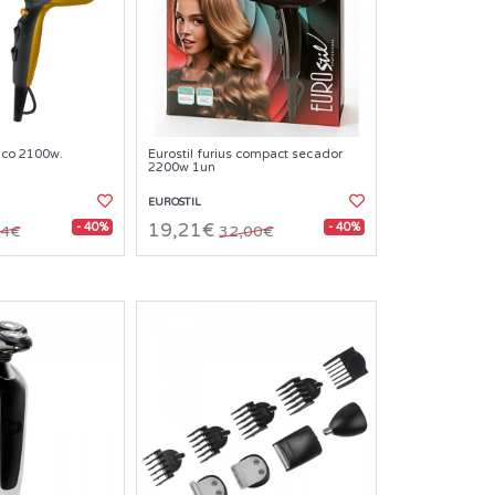
ico 2100w.
Eurostil furius compact secador
2200w 1un
EUROSTIL
- 40%
- 40%
19,21€
64€
32,00€