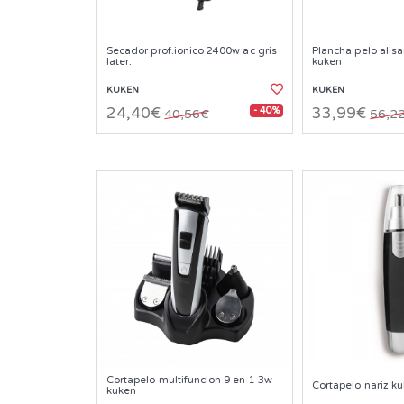
Secador prof.ionico 2400w ac gris
Plancha pelo alis
later.
kuken
KUKEN
KUKEN
- 40%
24,40€
33,99€
40,56€
56,2
Cortapelo multifuncion 9 en 1 3w
Cortapelo nariz k
kuken