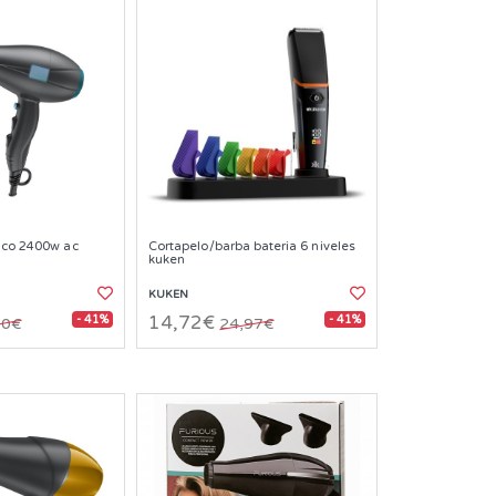
nico 2400w ac
Cortapelo/barba bateria 6 niveles
kuken
KUKEN
- 41%
- 41%
14,72€
60€
24,97€