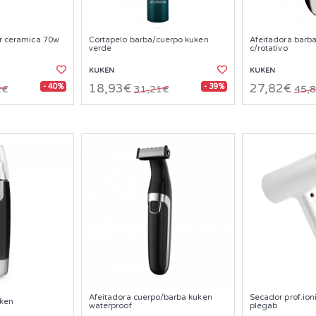
ar ceramica 70w
Cortapelo barba/cuerpo kuken
Afeitadora barba
verde
c/rotativo
KUKEN
KUKEN
- 40%
- 39%
18,93€
27,82€
2€
31,21€
45,
Afeitadora cuerpo/barba kuken
Secador prof.ion
uken
waterproof
plegab