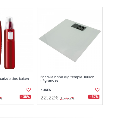
Bascula baño dig.templa. kuken
nariz/oidos kuken
nºgrandes
KUKEN
- 38%
- 37%
22,22€
2€
35,52€