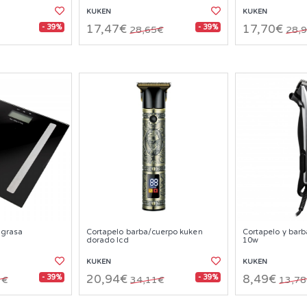
KUKEN
KUKEN
- 39%
- 39%
17,47€
17,70€
28,65€
28,
 grasa
Cortapelo barba/cuerpo kuken
Cortapelo y barb
dorado lcd
10w
KUKEN
KUKEN
- 39%
- 39%
20,94€
8,49€
3€
34,11€
13,7