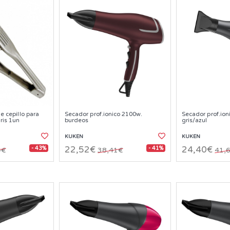
le cepillo para
Secador prof.ionico 2100w.
Secador prof.io
ris 1un
burdeos
gris/azul
KUKEN
KUKEN
- 43%
- 41%
22,52€
24,40€
4€
38,41€
41,