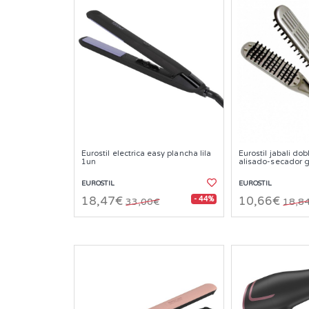
Eurostil electrica easy plancha lila
Eurostil jabali dob
1un
alisado-secador g
EUROSTIL
EUROSTIL
- 44%
18,47€
10,66€
33,00€
18,8