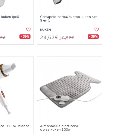
 kuken ipx6
Cortapelo barba/cuerpo kuken set
9 en 1
KUKEN
- 39%
- 39%
24,62€
85€
40,57€
ico 1600w. blanco
Almohadilla elect.cervi-
dorsa.kuken 100w