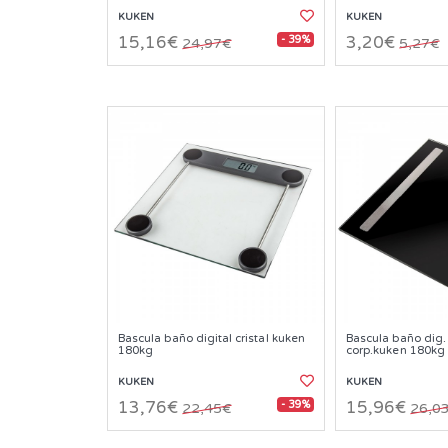
KUKEN
KUKEN
- 39%
15,16€
3,20€
24,97€
5,27€
Bascula baño digital cristal kuken
Bascula baño dig.
180kg
corp.kuken 180kg
KUKEN
KUKEN
- 39%
13,76€
15,96€
22,45€
26,0