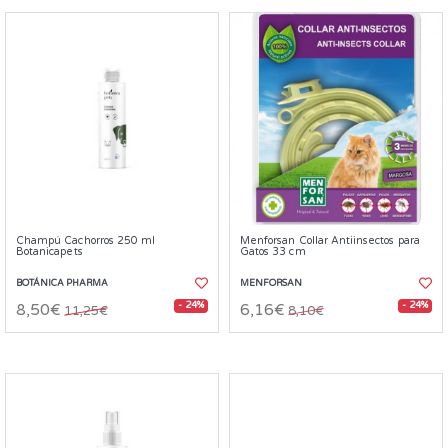
Champú Cachorros 250 ml
Menforsan Collar Antiinsectos para
Botanicapets
Gatos 33 cm
BOTÁNICA PHARMA
MENFORSAN
- 24%
- 24%
8,50€
6,16€
11,25€
8,10€