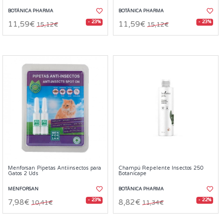
BOTÁNICA PHARMA
BOTÁNICA PHARMA
- 23%
- 23%
11,59€
11,59€
15,12€
15,12€
Menforsan Pipetas Antiinsectos para
Champú Repelente Insectos 250
Gatos 2 Uds
Botanicape
MENFORSAN
BOTÁNICA PHARMA
- 23%
- 22%
7,98€
8,82€
10,41€
11,34€