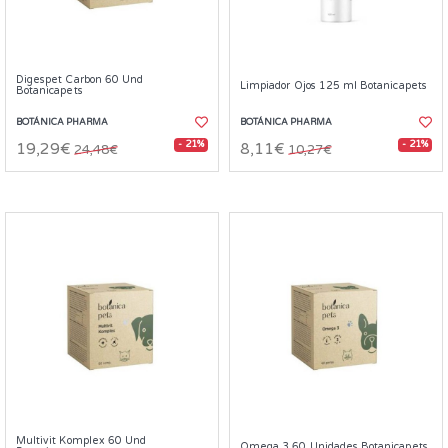
Digespet Carbon 60 Und
Limpiador Ojos 125 ml Botanicapets
Botanicapets
BOTÁNICA PHARMA
BOTÁNICA PHARMA
- 21%
- 21%
19,29€
8,11€
24,48€
10,27€
Multivit Komplex 60 Und
Omega 3 60 Unidades Botanicapets