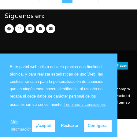
Síguenos en:
Este portal web utiliza cookies propias con finalidad
técnica, y para realizar estadísticas de uso Web, las
cookies se usan para la personalización de anuncios
que en ningún caso hacen identificable al usuario no
Contacto
Aviso Legal
Condiciones de compra
Política de envíos
Política de devolución
Política de Privacidad
recaba ni cede datos de carácter personal de los
Política de Cookies
Sitemap
usuarios sin su conocimiento
Términos y condiciones
© 2026 - Todos los derechos reservados.
Más
¡Acepto!
Rechazar
Configurar
Información