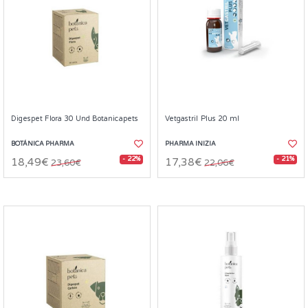
Digespet Flora 30 Und Botanicapets
Vetgastril Plus 20 ml
BOTÁNICA PHARMA
PHARMA INIZIA
- 22%
- 21%
18,49€
17,38€
23,60€
22,06€