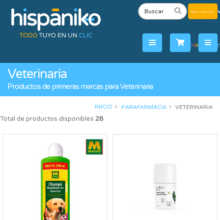
Powered
by
Tra
Veterinaria
Productos de primeras marcas para Veterinaria
INICIO
PARAFARMACIA
VETERINARIA
Total de productos disponibles
28