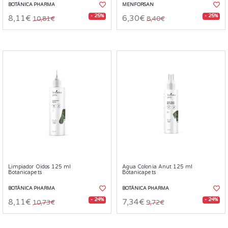
BOTÁNICA PHARMA
MENFORSAN
- 25%
- 25%
8,11€
6,30€
10,81€
8,40€
Limpiador Oidos 125 ml
Agua Colonia Anut 125 ml
Botanicapets
Botanicapets
BOTÁNICA PHARMA
BOTÁNICA PHARMA
- 24%
- 24%
8,11€
7,34€
10,73€
9,72€