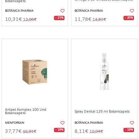
Botanicapets
BOTÁNICA PHARMA
BOTÁNICA PHARMA
- 21%
- 20%
10,31€
11,78€
13,06€
14,81€
Artipet Komplex 100 Und
Spray Dental 125 ml Botanicapets
Botanicapets
MENFORSAN
BOTÁNICA PHARMA
- 19%
- 19%
37,77€
8,11€
46,91€
10,04€