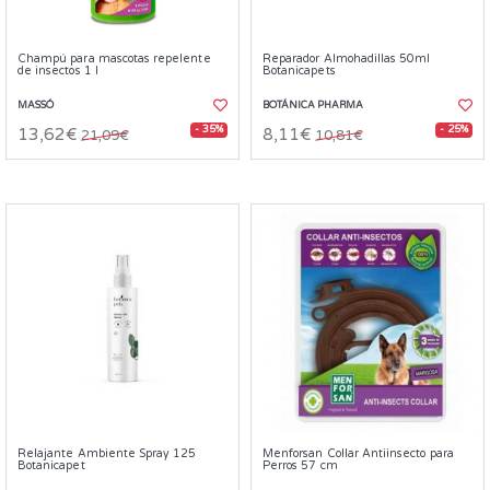
Champú para mascotas repelente
Reparador Almohadillas 50ml
de insectos 1 l
Botanicapets
MASSÓ
BOTÁNICA PHARMA
- 35%
- 25%
13,62€
8,11€
21,09€
10,81€
Relajante Ambiente Spray 125
Menforsan Collar Antiinsecto para
Botanicapet
Perros 57 cm