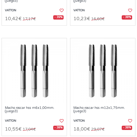
(juego3)
(juego3)
VATTON
VATTON
- 39%
- 38%
10,42€
10,23€
17,17€
16,60€
Macho roscar hss m6x1,00mm.
Macho roscar hss m12x1,75mm.
(juego3)
(juego3)
VATTON
VATTON
- 38%
- 38%
10,55€
18,00€
17,04€
29,07€