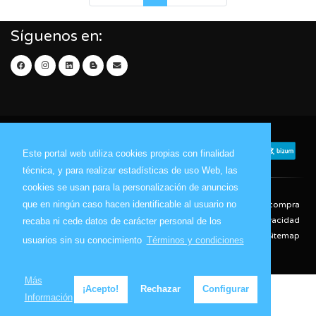
Síguenos en:
Este portal web utiliza cookies propias con finalidad
técnica, y para realizar estadísticas de uso Web, las
cookies se usan para la personalización de anuncios
que en ningún caso hacen identificable al usuario no
Contacto
Aviso Legal
Condiciones de compra
Política de envíos
Política de devolución
Política de Privacidad
recaba ni cede datos de carácter personal de los
Política de Cookies
Sitemap
usuarios sin su conocimiento
Términos y condiciones
© 2026 - Todos los derechos reservados.
Más
¡Acepto!
Rechazar
Configurar
Información