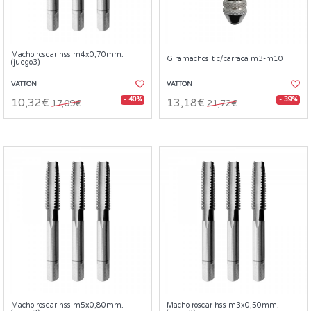
Macho roscar hss m4x0,70mm.
Giramachos t c/carraca m3-m10
(juego3)
VATTON
VATTON
- 40%
- 39%
10,32€
13,18€
17,09€
21,72€
Macho roscar hss m5x0,80mm.
Macho roscar hss m3x0,50mm.