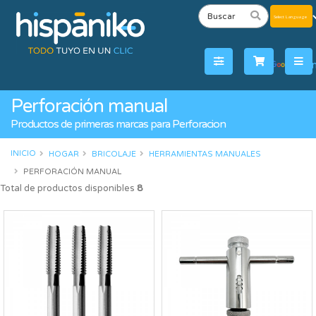
Powered
by
Tra
Perforación manual
Productos de primeras marcas para Perforacion
INICIO
HOGAR
BRICOLAJE
HERRAMIENTAS MANUALES
PERFORACIÓN MANUAL
Total de productos disponibles
8