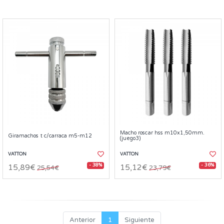
Macho roscar hss m10x1,50mm.
Giramachos t c/carraca m5-m12
(juego3)
VATTON
VATTON
- 38%
- 36%
15,89€
15,12€
25,54€
23,79€
Anterior
1
Siguiente