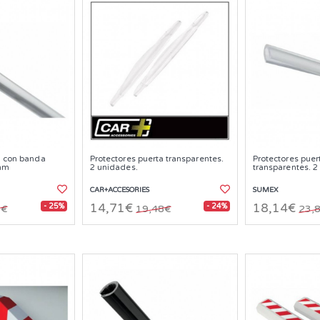
a con banda
Protectores puerta transparentes.
Protectores puer
mm
2 unidades.
transparentes. 2
CAR+ACCESORIES
SUMEX
- 25%
- 24%
14,71€
18,14€
3€
19,48€
23,