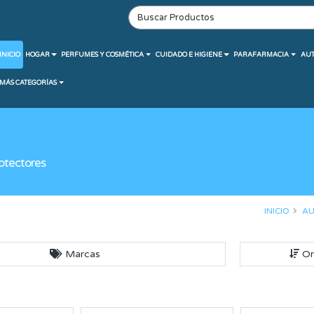
INICIO
HOGAR
PERFUMES Y COSMÉTICA
CUIDADO E HIGIENE
PARAFARMACIA
AU
MÁS CATEGORÍAS
otectores
INICIO
AU
Marcas
Or