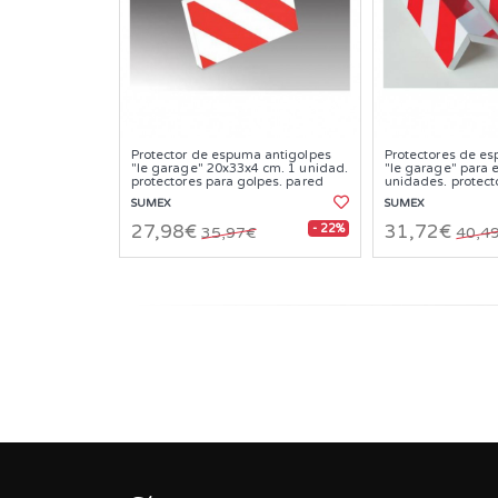
Protector de espuma antigolpes
Protectores de e
"le garage" 20x33x4 cm. 1 unidad.
"le garage" para 
protectores para golpes. pared
unidades. protect
trasera.
SUMEX
SUMEX
- 22%
27,98€
31,72€
35,97€
40,4