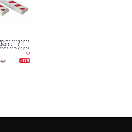
espuma antigolpes
,5x3,5 cm. 2
tores para golpes.
- 19%
96€