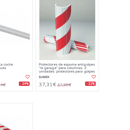
ta coche
Protectores de espuma antigolpes
 uds
"le garage" para columnas. 2
unidades. protectores para golpes
SUMEX
- 24%
- 22%
37,31€
84€
47,98€