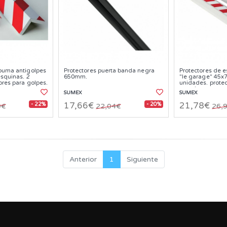
spuma antigolpes
Protectores puerta banda negra
Protectores de 
esquinas. 2
650mm.
"le garage" 45x7
ores para golpes.
unidades. protec
pared.
SUMEX
SUMEX
- 22%
- 20%
17,66€
21,78€
9€
22,04€
26,
Anterior
1
Siguiente