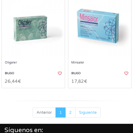
Oligaler
Minsalor
BILIGO
BILIGO
26,44€
17,82€
Anterior
1
2
Siguiente
Síguenos en: