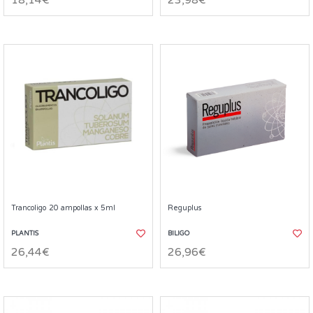
18,14€
23,98€
Trancoligo 20 ampollas x 5ml
Reguplus
PLANTIS
BILIGO
26,44€
26,96€