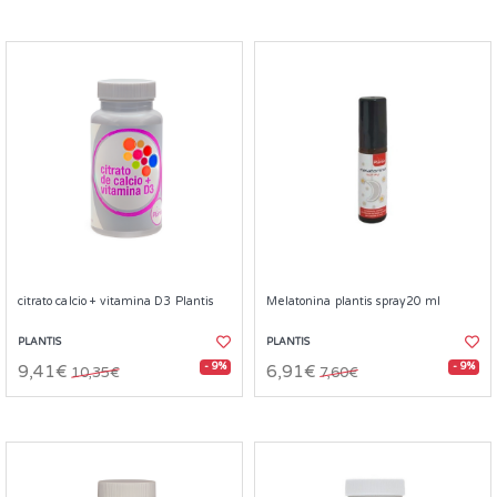
citrato calcio + vitamina D3 Plantis
Melatonina plantis spray20 ml
PLANTIS
PLANTIS
- 9%
- 9%
9,41€
6,91€
10,35€
7,60€