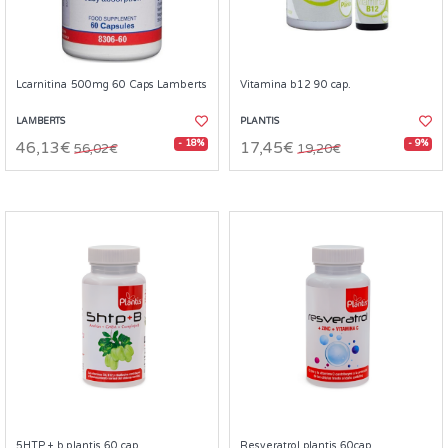
Lcarnitina 500mg 60 Caps Lamberts
Vitamina b12 90 cap.
LAMBERTS
PLANTIS
- 18%
- 9%
46,13€
17,45€
56,02€
19,20€
5HTP + b plantis 60 cap
Resveratrol plantis 60cap