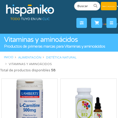
Powered
by
Tra
Vitaminas y aminoácidos
Productos de primeras marcas para Vitaminas y aminoácidos
INICIO
ALIMENTACIÓN
DIETÉTICA NATURAL
VITAMINAS Y AMINOÁCIDOS
Total de productos disponibles
58