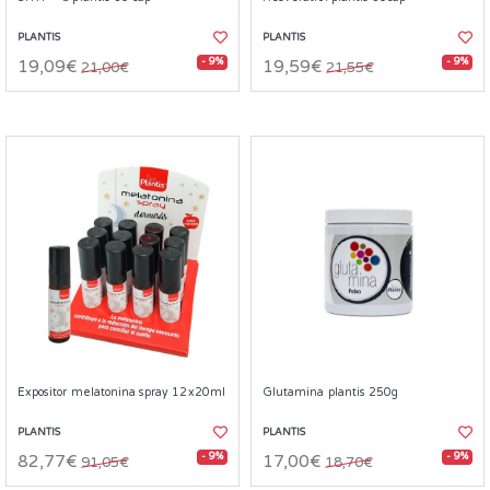
PLANTIS
PLANTIS
- 9%
- 9%
19,09€
19,59€
21,00€
21,55€
Expositor melatonina spray 12x20ml
Glutamina plantis 250g
PLANTIS
PLANTIS
- 9%
- 9%
82,77€
17,00€
91,05€
18,70€