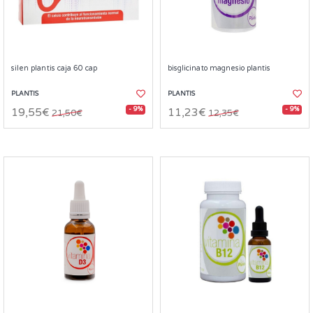
silen plantis caja 60 cap
bisglicinato magnesio plantis
PLANTIS
PLANTIS
- 9%
- 9%
19,55€
11,23€
21,50€
12,35€