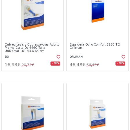
Cubreortesis y Cubrescayolas Adulto
Espaldera Ocho Comfort E250 T2
Pierna Corta Osl4490 Talla
Orliman
Universal 16 - 43 X 64 cm
ESI
ORLIMAN
- 18%
- 18%
16,93€
46,48€
20,72€
56,45€