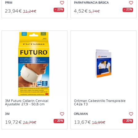
PRIM
PARAFARMACIA BÁSICA
- 23%
- 21%
23,94€
4,52€
31,24€
5,74€
3M Futuro Collarín Cervical
Orliman Cabestrillo Transpirable
Ajustable 27,9 - 50,8 cm
C42a T3
3M
ORLIMAN
- 20%
- 20%
19,72€
13,67€
24,79€
16,99€