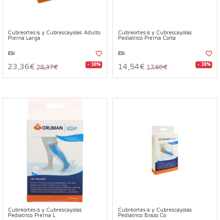
Cubreortesis y Cubrescayolas Adulto
Cubreortesis y Cubrescayolas
Pierna Larga
Pediatrico Pierna Corta
ESI
ESI
- 18%
- 18%
23,36€
14,54€
28,37€
17,65€
Cubreortesis y Cubrescayolas
Cubreortesis y Cubrescayolas
Pediatrico Pierna L
Pediatrico Brazo Co