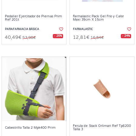
Pedalier Ejercitador de Piernas Prim
Farmalastic Pack Gel Frío y Calor
Ref 201t
Maxi 39cm X 15cm
PARAFARMACIA BÁSICA
FARMALASTIC
- 25%
- 24%
40,49€
12,81€
53,98€
16,84€
Ferula de Stack Orliman Ref Tp6200
Cabestrillo Talla 2 Mpk400 Prim
Talla 3