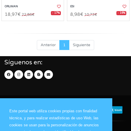
ORLIMAN
ESI
- 17%
- 16%
18,97€
8,98€
22,86€
10,73€
Anterior
1
Siguiente
Síguenos en:
Este portal web utiliza cookies propias con finalidad
técnica, y para realizar estadísticas de uso Web, las
cookies se usan para la personalización de anuncios