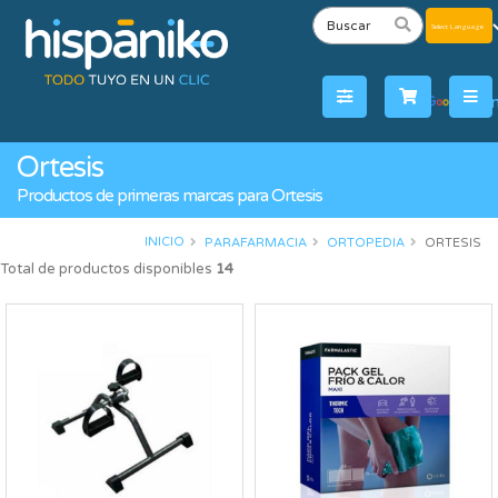
Powered
by
Tra
Ortesis
Productos de primeras marcas para Ortesis
INICIO
PARAFARMACIA
ORTOPEDIA
ORTESIS
Total de productos disponibles
14