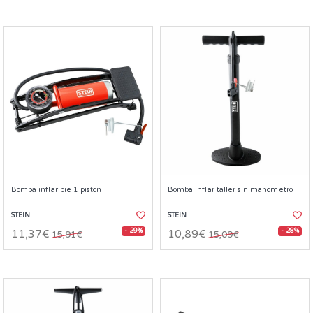
Bomba inflar pie 1 piston
Bomba inflar taller sin manometro
STEIN
STEIN
- 29%
- 28%
11,37€
10,89€
15,91€
15,09€