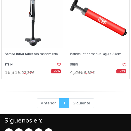
Bomba inflar taller con manometro
Bomba inflar manual aguja 24cm.
STEIN
STEIN
- 27%
- 26%
16,31€
4,29€
22,37€
5,82€
Anterior
1
Siguiente
Síguenos en: