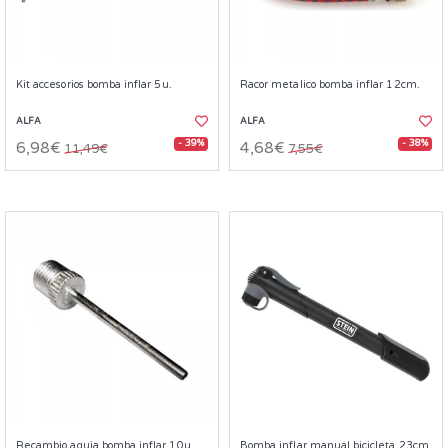
Kit accesorios bomba inflar 5u.
Racor metalico bomba inflar 12cm.
ALFA
ALFA
- 39%
- 38%
6,98€
4,68€
11,49€
7,55€
Recambio aguja bomba inflar 10u.
Bomba inflar manual bicicleta 23cm.