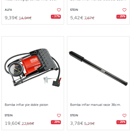
ALFA
STEIN
- 37%
- 29%
9,39€
5,42€
14,94€
7,67€
Bomba inflar pie doble piston
Bomba inflar manual racor 38cm.
STEIN
STEIN
- 29%
- 29%
19,60€
3,78€
27,58€
5,29€