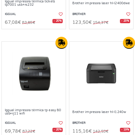
Iggual impresora térmica tickets
Brother impresora laser hl-l2400dwe
tp7001 usb+rs232
IGGUAL
BROTHER
- 20%
- 20%
67,08€
123,50€
83,85€
154,37€
Iggual impresora térmica tp easy 80
Brother impresora laser hl-l1240w
usb+rj11 wifi
IGGUAL
BROTHER
- 20%
- 19%
69,78€
115,16€
87,22€
142,93€