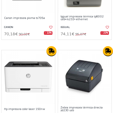
Iggual impresora térmica tp8002
Canon impresora pixma ts705a
usb+rs232+ethernet
CANON
IGGUAL
- 22%
- 22%
70,18€
74,11€
90,02€
95,07€
Zebra impresora térmica directa
Hp impresora color laser 150nw
zd230 usb