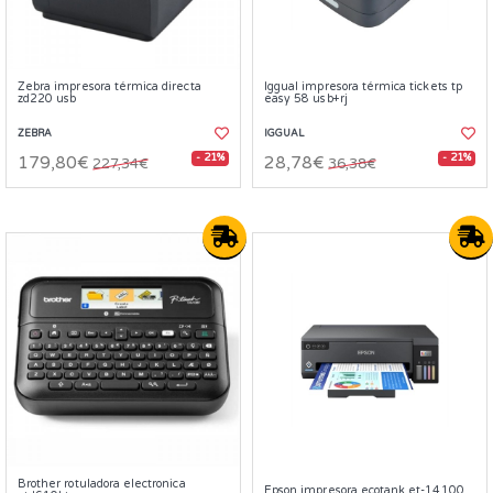
Zebra impresora térmica directa
Iggual impresora térmica tickets tp
zd220 usb
easy 58 usb+rj
ZEBRA
IGGUAL
- 21%
- 21%
179,80€
28,78€
227,34€
36,38€
Brother rotuladora electronica
Epson impresora ecotank et-14100