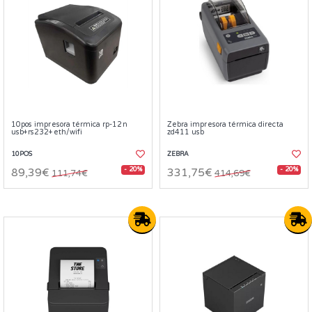
10pos impresora térmica rp-12n
Zebra impresora térmica directa
usb+rs232+eth/wifi
zd411 usb
10POS
ZEBRA
- 20%
- 20%
89,39€
331,75€
111,74€
414,69€