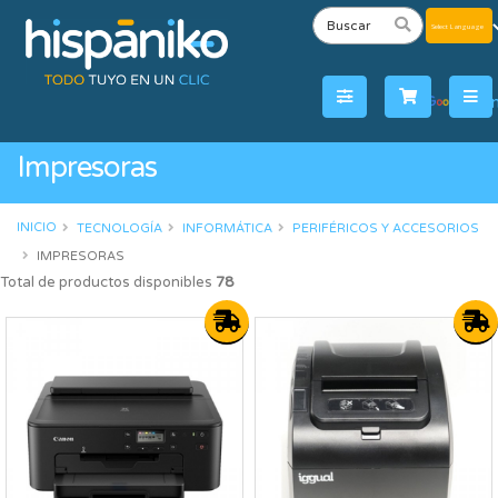
Powered
by
Tra
Impresoras
INICIO
TECNOLOGÍA
INFORMÁTICA
PERIFÉRICOS Y ACCESORIOS
IMPRESORAS
Total de productos disponibles
78