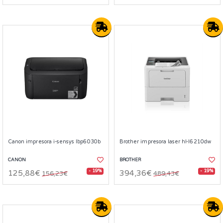
Canon impresora i-sensys lbp6030b
Brother impresora laser hl-l6210dw
CANON
BROTHER
- 19%
- 19%
125,88€
394,36€
156,23€
489,43€