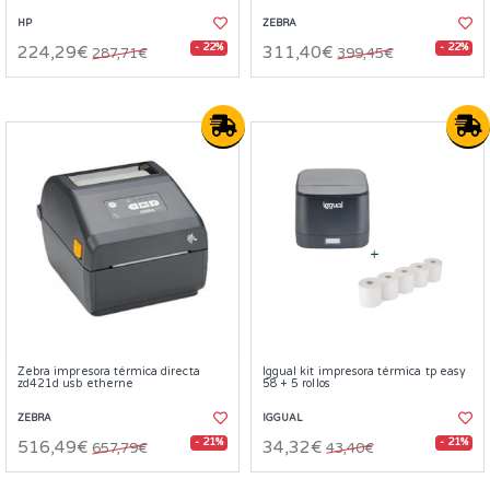
HP
ZEBRA
- 22%
- 22%
224,29€
311,40€
287,71€
399,45€
Zebra impresora térmica directa
Iggual kit impresora térmica tp easy
zd421d usb etherne
58 + 5 rollos
ZEBRA
IGGUAL
- 21%
- 21%
516,49€
34,32€
657,79€
43,40€