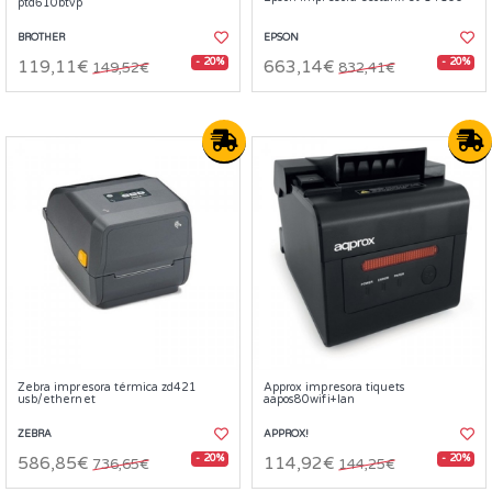
ptd610btvp
BROTHER
EPSON
- 20%
- 20%
119,11€
663,14€
149,52€
832,41€
Zebra impresora térmica zd421
Approx impresora tiquets
usb/ethernet
aapos80wifi+lan
ZEBRA
APPROX!
- 20%
- 20%
586,85€
114,92€
736,65€
144,25€