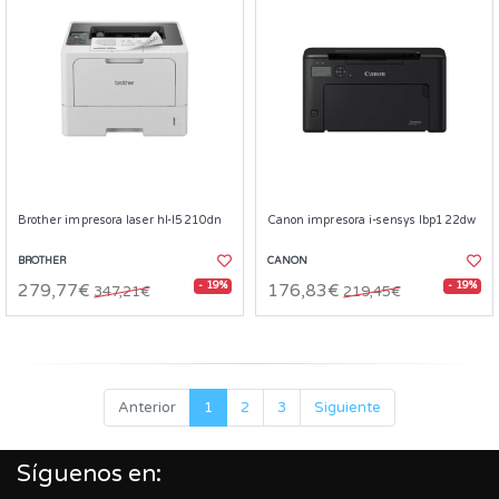
Brother impresora laser hl-l5210dn
Canon impresora i-sensys lbp122dw
BROTHER
CANON
- 19%
- 19%
279,77€
176,83€
347,21€
219,45€
Anterior
1
2
3
Siguiente
Síguenos en: