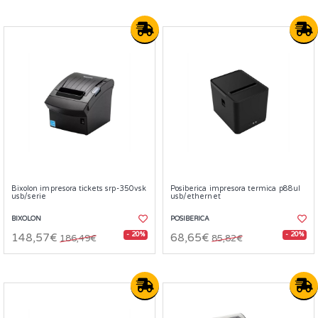
Bixolon impresora tickets srp-350vsk
Posiberica impresora termica p88ul
usb/serie
usb/ethernet
BIXOLON
POSIBERICA
- 20%
- 20%
148,57€
68,65€
186,49€
85,82€