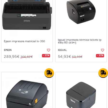
Iggual impresora térmica tickets tp
Epson impresora matricial lx-350
easy 80 usb+rj
EPSON
IGGUAL
- 21%
- 21%
289,95€
54,93€
366,62€
69,46€