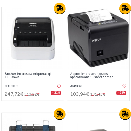
Brother impresora etiquetas ql-
Approx impresora tiquets
1110nwb
apppos80am3 usb/ethernet
BROTHER
APPROX!
- 21%
- 21%
247,72€
103,94€
313,22€
131,43€