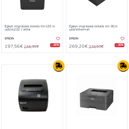
Epson impresora tickets tm-t20 iv
Epson impresora tickets tm-30iii
usb/rs232 / ethe
usb/ethernet
EPSON
EPSON
- 20%
- 20%
197,56€
269,20€
246,95€
336,50€