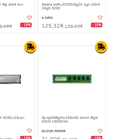
2-8g ddr4 ecc
Adata ad4u320016g22-sgn ddr4
16gb 3200
A-DATA
- 19%
- 19%
125,32€
5,66€
155,02€
4-3200,c16,oc-
Sp sp008glltu160n02 dimm 8gb
ddr3l 1600mhz
SILICON POWER
- 19%
- 19%