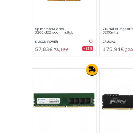
Sp memoria ddr4-
Crucial ct16g4df
3200,cl22,sodimm,8gb
3200mhz
SILICON POWER
CRUCIAL
- 21%
57,83€
175,94€
73,12€
220