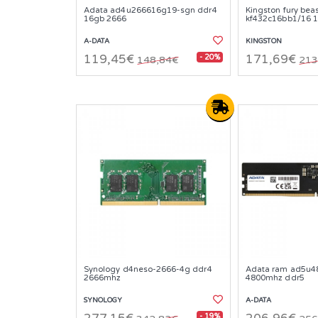
Adata ad4u266616g19-sgn ddr4
Kingston fury bea
16gb 2666
kf432c16bb1/16 
A-DATA
KINGSTON
- 20%
119,45€
171,69€
148,84€
213
Synology d4neso-2666-4g ddr4
Adata ram ad5u4
2666mhz
4800mhz ddr5
SYNOLOGY
A-DATA
- 19%