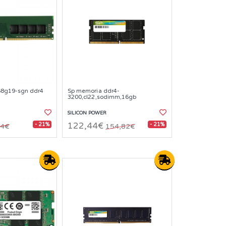
8g19-sgn ddr4
Sp memoria ddr4-
3200,cl22,sodimm,16gb
SILICON POWER
- 21%
- 21%
122,44€
94€
154,82€