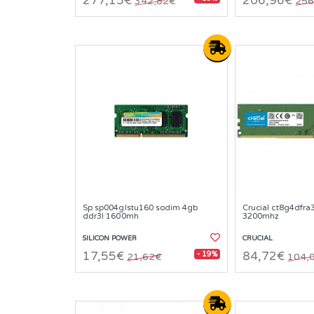
277,15€
206,96€
342,82€
256
Sp sp004glstu160 sodim 4gb
Crucial ct8g4dfra
ddr3l 1600mh
3200mhz
SILICON POWER
CRUCIAL
- 19%
17,55€
84,72€
21,62€
104,