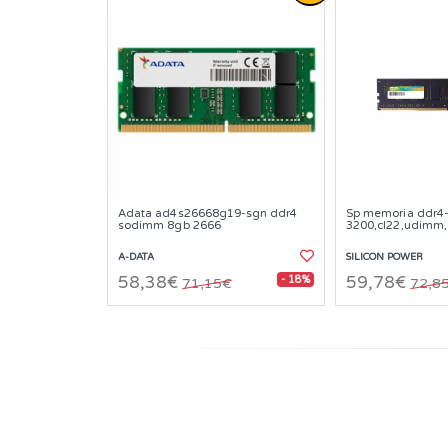
Adata ad4s26668g19-sgn ddr4
Sp memoria ddr4
sodimm 8gb 2666
3200,cl22,udimm
A-DATA
SILICON POWER
- 18%
58,38€
59,78€
71,15€
72,8