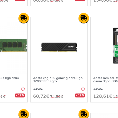
68,88€
154,68€
,00€
84,88€
19
32a 8gb ddr4
Adata xpg d35 gaming ddr4 8gb
Adata ram ad5s
3200mhz negro
dimm 8gb 5600
A-DATA
A-DATA
- 19%
- 19%
60,72€
128,61€
01€
74,55€
15