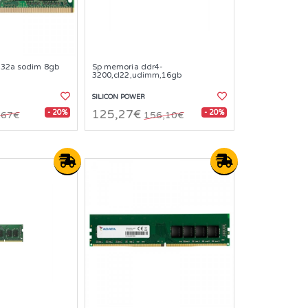
ra32a sodim 8gb
Sp memoria ddr4-
3200,cl22,udimm,16gb
SILICON POWER
- 20%
- 20%
125,27€
,67€
156,10€