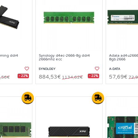
aming ddr4
Synology d4ec-2666-8g ddr4
Adata ad4u2666
2666mhz ecc
8gb 2666
SYNOLOGY
A-DATA
- 22%
- 22%
884,53€
57,69€
,56€
1134,62€
72,