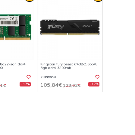
8g22-sgn ddr4
Kingston fury beast kf432c16bb/8
00
8gb ddr4 3200mh
KINGSTON
- 17%
- 17%
105,84€
91€
128,02€