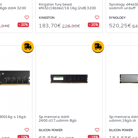
st
Kingston fury beast
Synology d4es0
16gb ddr4 3200
kf432c16bbk2/16 16g (2x8) 3200
sodimm unbuff
KINGSTON
SYNOLOGY
- 20%
- 20%
183,70€
520,25€
,94€
228,90€
64
80016g-s 16gb
Sp memoria ddr4-
Sp memoria ddr
2400 cl17,udimm 8gb
udimm,16gb dr
SILICON POWER
SILICON POWER
- 19%
- 19%