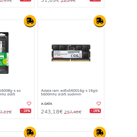
31,89€
0,59€
39,29€
56008g-s so
Adata ram ad5s560016g-s 16gb
mhz ddr5
5600mhz ddr5 sodimm
A-DATA
- 18%
- 18%
243,18€
7,32€
297,46€