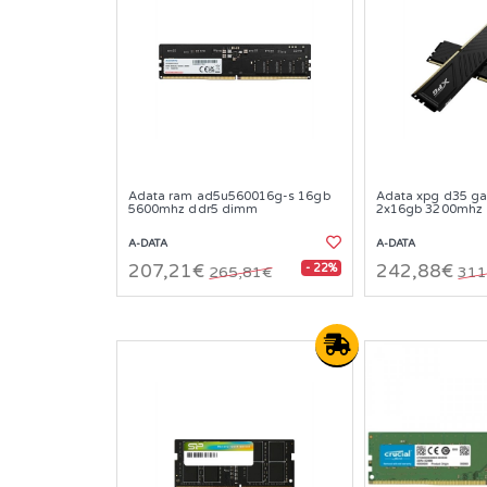
Adata ram ad5u560016g-s 16gb
Adata xpg d35 g
5600mhz ddr5 dimm
2x16gb 3200mhz
A-DATA
A-DATA
- 22%
207,21€
242,88€
265,81€
311