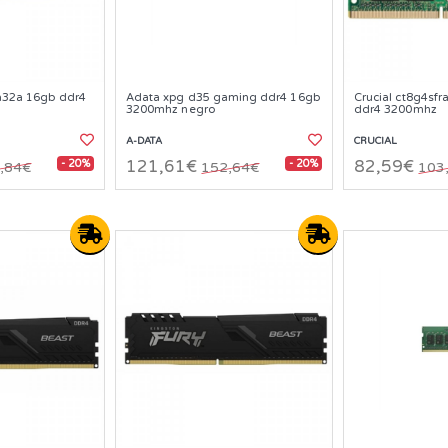
ra32a 16gb ddr4
Adata xpg d35 gaming ddr4 16gb
Crucial ct8g4sf
3200mhz negro
ddr4 3200mhz
A-DATA
CRUCIAL
- 20%
- 20%
121,61€
82,59€
,84€
152,64€
103