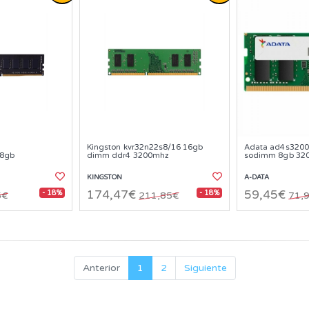
-
Kingston kvr32n22s8/16 16gb
Adata ad4s3200
,8gb
dimm ddr4 3200mhz
sodimm 8gb 32
KINGSTON
A-DATA
- 18%
- 18%
174,47€
59,45€
5€
211,85€
71,
Anterior
1
2
Siguiente