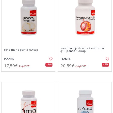
levadura roja de arroz + coenzima
lion’s mane plantis 60 cap
q10 plantis 120cap
PLANTIS
PLANTIS
- 9%
- 9%
17,59€
20,59€
19,35€
22,65€