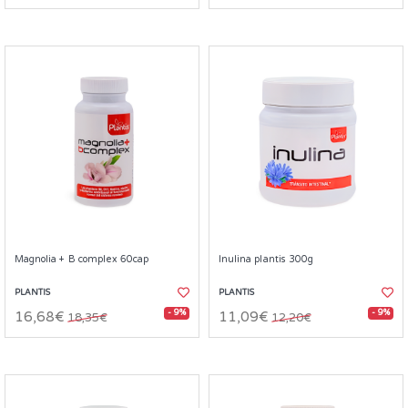
Magnolia + B complex 60cap
Inulina plantis 300g
PLANTIS
PLANTIS
- 9%
- 9%
16,68€
11,09€
18,35€
12,20€