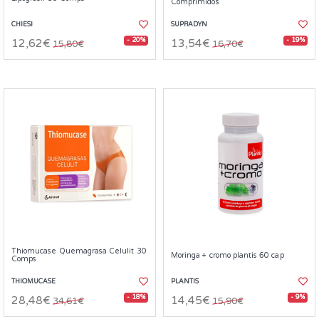
Comprimidos
CHIESI
SUPRADYN
- 20%
- 19%
12,62€
13,54€
15,80€
16,70€
Thiomucase Quemagrasa Celulit 30
Moringa + cromo plantis 60 cap
Comps
THIOMUCASE
PLANTIS
- 18%
- 9%
28,48€
14,45€
34,61€
15,90€