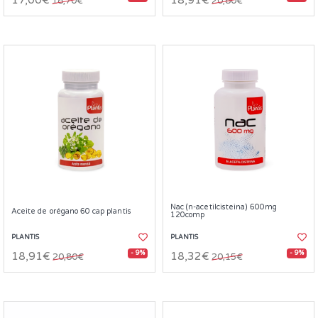
17,00€
18,91€
18,70€
20,80€
Nac (n-acetilcisteina) 600mg
Aceite de orégano 60 cap plantis
120comp
PLANTIS
PLANTIS
- 9%
- 9%
18,91€
18,32€
20,80€
20,15€