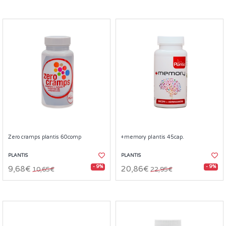
Zero cramps plantis 60comp
+memory plantis 45cap.
PLANTIS
PLANTIS
- 9%
- 9%
9,68€
20,86€
10,65€
22,95€