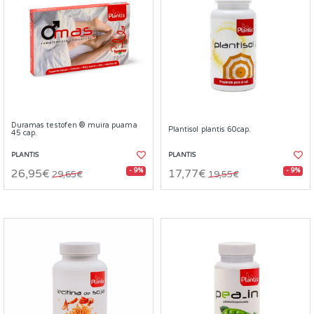
Duramas testofen ® muira puama
Plantisol plantis 60cap.
45 cap.
PLANTIS
PLANTIS
- 9%
- 9%
26,95€
17,77€
29,65€
19,55€