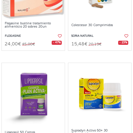
Flogasine bustine tratamiento
Colestesor 30 Comprimidos
alimenticio 20 sobres 20un
FLOGASINE
SORIA NATURAL
- 47%
- 23%
24,00€
15,48€
45,00€
20,19€
Supradyn Activo 50+ 30
Lipograsil 50 Comps