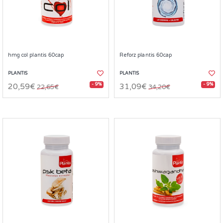
hmg col plantis 60cap
Reforz plantis 60cap
PLANTIS
PLANTIS
- 9%
- 9%
20,59€
31,09€
22,65€
34,20€