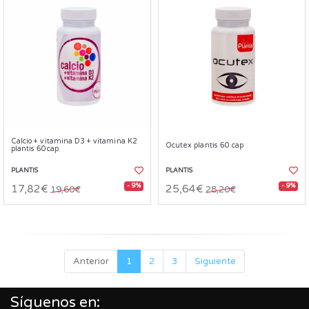
Calcio + vitamina D3 + vitamina K2
Ocutex plantis 60 cap
plantis 60cap
PLANTIS
PLANTIS
- 9%
- 9%
17,82€
25,64€
19,60€
28,20€
Anterior
1
2
3
Siguiente
Síguenos en: