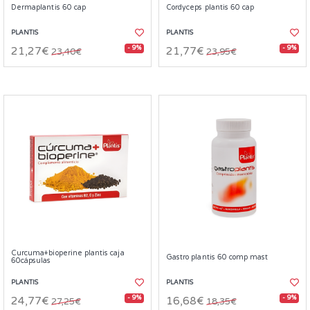
Dermaplantis 60 cap
Cordyceps plantis 60 cap
PLANTIS
PLANTIS
- 9%
- 9%
21,27€
21,77€
23,40€
23,95€
Curcuma+bioperine plantis caja
Gastro plantis 60 comp mast
60cápsulas
PLANTIS
PLANTIS
- 9%
- 9%
24,77€
16,68€
27,25€
18,35€