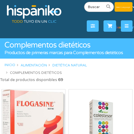
Powered
by
Tra
Complementos dietéticos
Productos de primeras marcas para Complementos dietéticos
INICIO
ALIMENTACIÓN
DIETÉTICA NATURAL
COMPLEMENTOS DIETÉTICOS
Total de productos disponibles
69