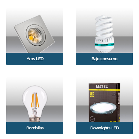
Aros LED
Bajo consumo
Bombillas
Downlights LED