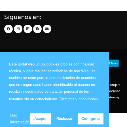
Síguenos en:
Este portal web utiliza cookies propias con finalidad
técnica, y para realizar estadísticas de uso Web, las
cookies se usan para la personalización de anuncios
que en ningún caso hacen identificable al usuario no
Contacto
Aviso Legal
Condiciones de compra
Política de envíos
Política de devolución
Política de Privacidad
recaba ni cede datos de carácter personal de los
Política de Cookies
Sitemap
usuarios sin su conocimiento
Términos y condiciones
© 2026 - Todos los derechos reservados.
Más
¡Acepto!
Rechazar
Configurar
Información