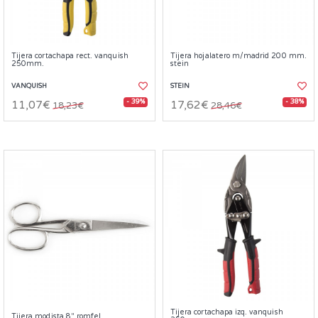
Tijera cortachapa rect. vanquish
Tijera hojalatero m/madrid 200 mm.
250mm.
stein
VANQUISH
STEIN
- 39%
- 38%
11,07€
17,62€
18,23€
28,46€
Tijera cortachapa izq. vanquish
Tijera modista 8" romfel