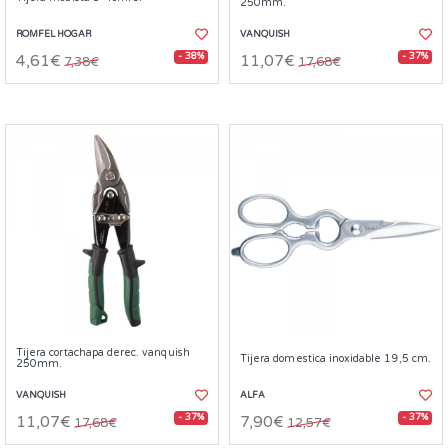
250mm.
ROMFEL HOGAR
VANQUISH
- 38%
- 37%
4,61€
11,07€
7,38€
17,68€
Tijera cortachapa derec. vanquish
Tijera domestica inoxidable 19,5 cm.
250mm.
VANQUISH
ALFA
- 37%
- 37%
11,07€
7,90€
17,68€
12,57€