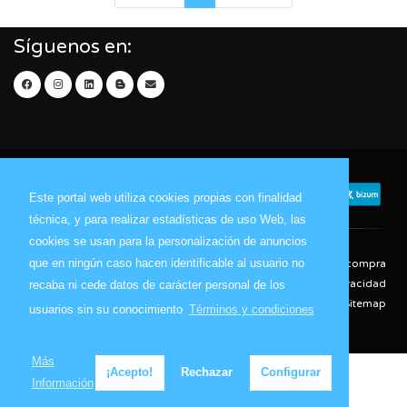
Síguenos en:
Este portal web utiliza cookies propias con finalidad
técnica, y para realizar estadísticas de uso Web, las
cookies se usan para la personalización de anuncios
que en ningún caso hacen identificable al usuario no
Contacto
Aviso Legal
Condiciones de compra
Política de envíos
Política de devolución
Política de Privacidad
recaba ni cede datos de carácter personal de los
Política de Cookies
Sitemap
usuarios sin su conocimiento
Términos y condiciones
© 2026 - Todos los derechos reservados.
Más
¡Acepto!
Rechazar
Configurar
Información