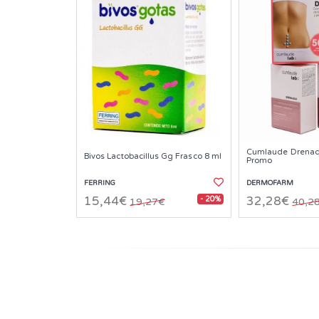
Cumlaude Drenaq
Bivos Lactobacillus Gg Frasco 8 ml
Promo
FERRING
DERMOFARM
- 20%
15,44€
32,28€
19,27€
40,2