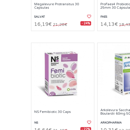
Megalevure Protransitus 30
ProFaes4 Probioti
Capsulas
25mm 30 Cápsula
SALVAT
FAES
- 24%
16,19€
14,13€
21,28€
18,4
Arkolevura Sacch
NS Femibiotic 30 Caps
Boulardii 60mg 5
NS
ARKOPHARMA
- 22%