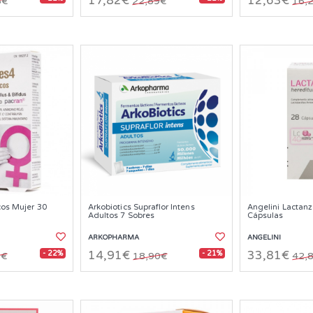
17,82€
12,63€
6€
22,89€
16,
cos Mujer 30
Arkobiotics Supraflor Intens
Angelini Lactan
Adultos 7 Sobres
Cápsulas
ARKOPHARMA
ANGELINI
- 22%
- 21%
14,91€
33,81€
3€
18,90€
42,