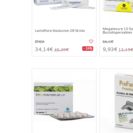
Megalevure 10 So
Lactoflora Ibsolucion 28 Sticks
Bucodispersables
STADA
SALVAT
- 24%
34,14€
9,93€
45,20€
13,15