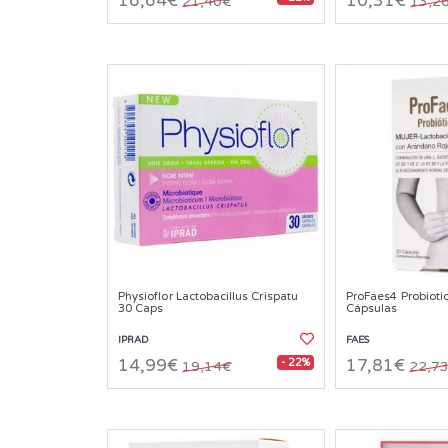
16,64€
10,31€
21,40€
13,2
Physioflor Lactobacillus Crispatu
ProFaes4 Probioti
30 Caps
Cápsulas
IPRAD
FAES
- 22%
14,99€
17,81€
19,14€
22,7