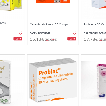
bres
Casenbiotic Limon 30 Comps
Probiasor 30 Cá
CASEN RECORDATI
GALENICUM DER
- 24%
- 24%
15,13€
17,78€
€
20,03€
23,