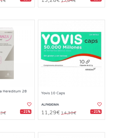
13,28€
21€
17,04€
za Hereditum 28
Yovis 10 Caps
ALFASIGMA
- 21%
- 21%
11,29€
83€
14,30€