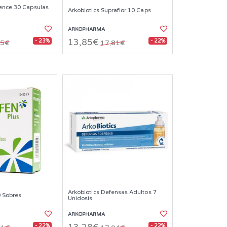
rence 30 Capsulas
Arkobiotics Supraflor 10 Caps
ARKOPHARMA
- 23%
- 22%
13,85€
05€
17,81€
Arkobiotics Defensas Adultos 7
0 Sobres
Unidosis
ARKOPHARMA
- 22%
- 22%