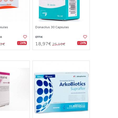
psulas
Donacilus 30 Capsulas
MA
EFFIK
- 24%
- 24%
18,97€
53€
25,10€