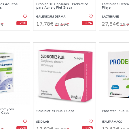
cos Adultos
Probiac 30 Capsulas - Probiotico
Lactibiane Refe
s
para Acne y Piel Grasa
Pileje
GALENICUM DERMA
LACTIBIANE
- 23%
- 23%
17,78€
27,84€
3€
23,19€
36,
aromyces
Seidibiotics Plus 7 Caps
Prodefen Plus 1
0 Caps
SEID LAB
ITALFARMACO
- 22%
- 22%