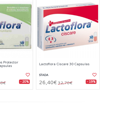
os Protector
Lactoflora Ciscare 30 Capsulas
Capsulas
STADA
- 20%
- 19%
26,40€
58€
32,70€