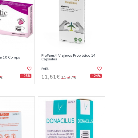
ProFaes4 Viajeros Probiótico 14
sa 10 Comps
Cápsulas
FAES
- 25%
- 24%
11,61€
8€
15,37€