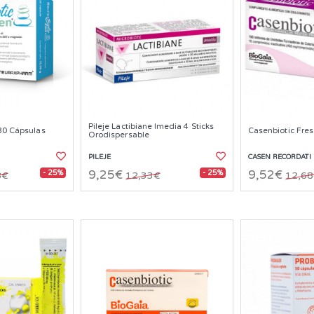
Pileje Lactibiane Imedia 4 Sticks
30 Cápsulas
Casenbiotic Fre
Orodispersable
PILEJE
CASEN RECORDATI
- 25%
- 25%
9,25€
9,52€
8€
12,33€
12,6