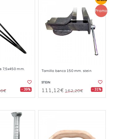
Promo
ra 7,5x450 mm.
Tornillo banco 150 mm. stein
STEIN
- 39%
- 31%
111,12€
76€
162,20€