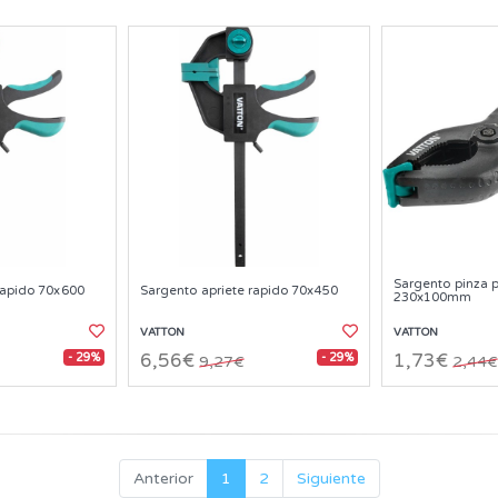
Sargento pinza p
rapido 70x600
Sargento apriete rapido 70x450
230x100mm
VATTON
VATTON
- 29%
- 29%
6,56€
1,73€
9,27€
2,44€
Anterior
1
2
Siguiente