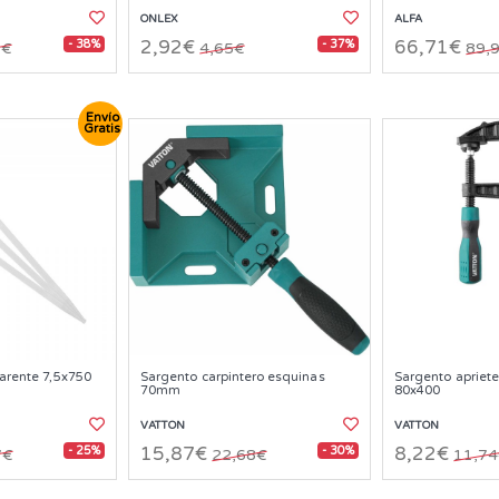
ONLEX
ALFA
- 38%
- 37%
2,92€
66,71€
7€
4,65€
89,
Envío
Gratis
parente 7,5x750
Sargento carpintero esquinas
Sargento apriete
70mm
80x400
VATTON
VATTON
- 25%
- 30%
15,87€
8,22€
7€
22,68€
11,7