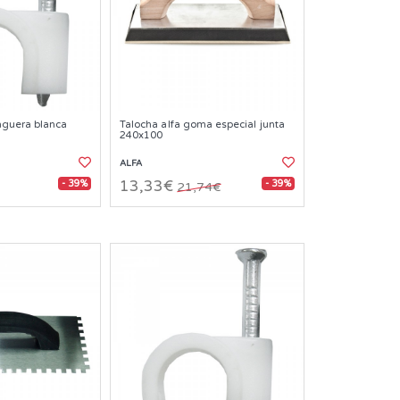
nguera blanca
Talocha alfa goma especial junta
240x100
ALFA
- 39%
- 39%
13,33€
21,74€