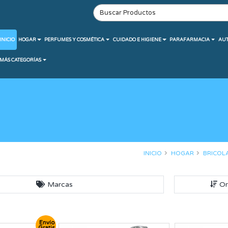
INICIO
HOGAR
PERFUMES Y COSMÉTICA
CUIDADO E HIGIENE
PARAFARMACIA
AU
MÁS CATEGORÍAS
INICIO
HOGAR
BRICOL
Marcas
Or
Envío
Gratis