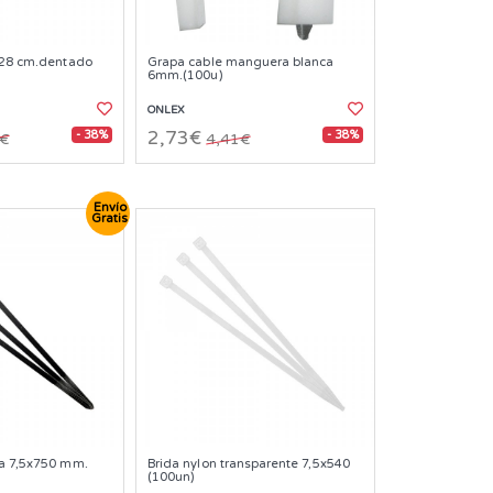
e 28 cm.dentado
Grapa cable manguera blanca
6mm.(100u)
ONLEX
- 38%
- 38%
2,73€
7€
4,41€
Envío
Gratis
ra 7,5x750 mm.
Brida nylon transparente 7,5x540
(100un)