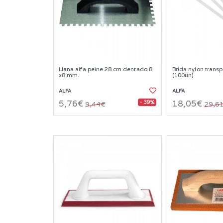
Llana alfa peine 28 cm.dentado 8
Brida nylon trans
x8 mm.
(100un)
ALFA
ALFA
- 39%
5,76€
18,05€
9,44€
29,6