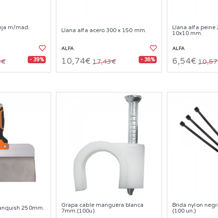
onja m/mad.
Llana alfa pein
Llana alfa acero 300 x 150 mm.
10x10 mm.
ALFA
ALFA
- 39%
- 38%
10,74€
6,54€
4€
17,43€
10,5
Grapa cable manguera blanca
Brida nylon neg
vanquish 250mm.
7mm.(100u)
(100 un.)