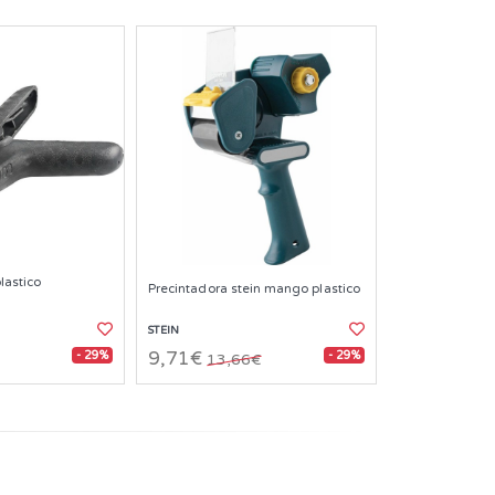
lastico
Precintadora stein mango plastico
STEIN
- 29%
- 29%
9,71€
13,66€