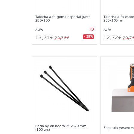
Talocha alfa goma especial junta
Talocha alfa esp
250x100
235x105 mm.
ALFA
ALFA
- 39%
13,71€
12,72€
22,36€
20,7
Brida nylon negra 7,5x540 mm.
Espatula yesero 
(100 un.)