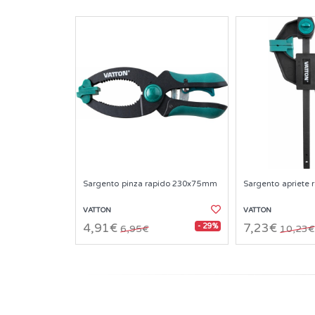
Sargento pinza rapido 230x75mm
Sargento apriete 
VATTON
VATTON
- 29%
4,91€
7,23€
6,95€
10,23€