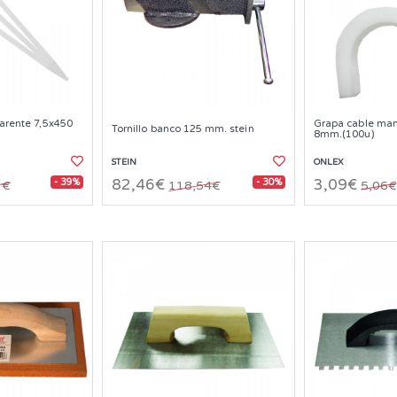
parente 7,5x450
Grapa cable ma
Tornillo banco 125 mm. stein
8mm.(100u)
STEIN
ONLEX
- 39%
- 30%
82,46€
3,09€
1€
118,54€
5,06€