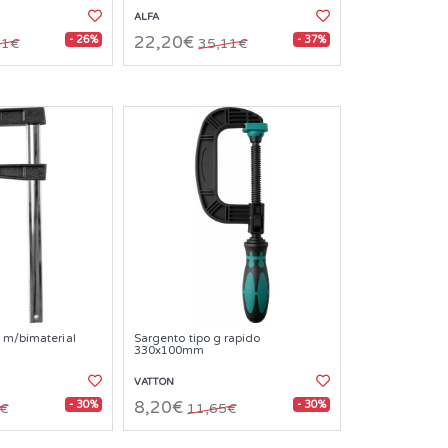
ALFA
- 26%
- 37%
22,20€
91€
35,11€
 m/bimaterial
Sargento tipo g rapido
330x100mm
VATTON
- 30%
- 30%
8,20€
4€
11,65€