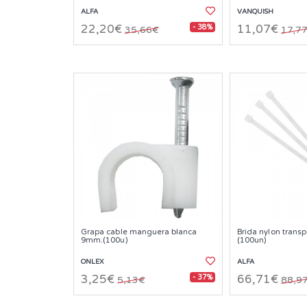
ALFA
VANQUISH
- 38%
22,20€
11,07€
35,66€
17,7
Grapa cable manguera blanca
Brida nylon trans
9mm.(100u)
(100un)
ONLEX
ALFA
- 37%
3,25€
66,71€
5,13€
88,9