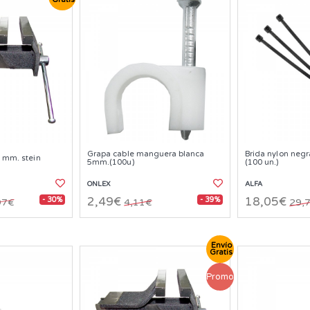
Grapa cable manguera blanca
Brida nylon neg
0 mm. stein
5mm.(100u)
(100 un.)
ONLEX
ALFA
- 30%
- 39%
2,49€
18,05€
97€
4,11€
29,
Envío
Gratis
Promo