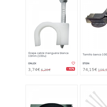
Grapa cable manguera blanca
Tornillo banco 10
10mm.(100u)
ONLEX
STEIN
- 40%
3,74€
74,15€
6,20€
105,