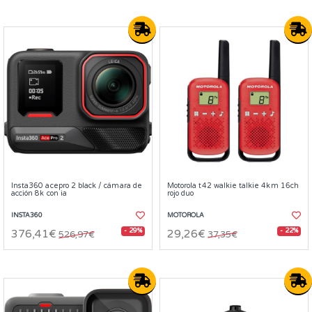
Insta360 acepro 2 black / cámara de
Motorola t42 walkie talkie 4km 16ch
acción 8k con ia
rojo duo
INSTA360
MOTOROLA
- 29%
- 22%
376,41€
29,26€
526,97€
37,35€