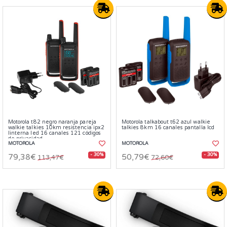
Motorola t82 negro naranja pareja
Motorola talkabout t62 azul walkie
walkie talkies 10km resistencia ipx2
talkies 8km 16 canales pantalla lcd
linterna led 16 canales 121 códigos
de privacidad
MOTOROLA
MOTOROLA
- 30%
- 30%
79,38€
50,79€
113,47€
72,60€