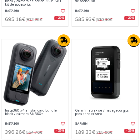
black / cámara de acción 360° 8k +
de acción 8k
kit de accesorios
INSTA360
INSTA360
- 29%
- 29%
695,18€
585,93€
973,25€
820,30€
Insta360 x4 air standard bundle
Garmin etrex se / navegador gps
black / cámara 8k 360º
para senderismo
INSTA360
GARMIN
- 29%
- 29%
396,26€
189,33€
554,76€
265,06€