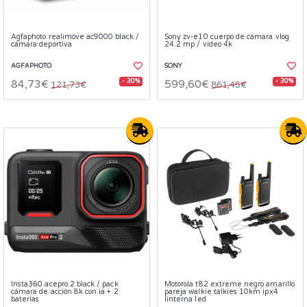
Agfaphoto realimove ac9000 black /
Sony zv-e10 cuerpo de cámara vlog
cámara deportiva
24.2 mp / vídeo 4k
AGFAPHOTO
SONY
- 30%
- 30%
84,73€
599,60€
121,73€
861,45€
Insta360 acepro 2 black / pack
Motorola t82 extreme negro amarillo
cámara de acción 8k con ia + 2
pareja walkie talkies 10km ipx4
baterías
linterna led