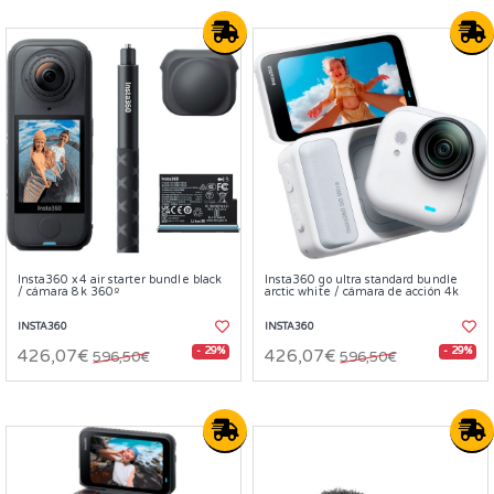
Insta360 x4 air starter bundle black
Insta360 go ultra standard bundle
/ cámara 8k 360º
arctic white / cámara de acción 4k
INSTA360
INSTA360
- 29%
- 29%
426,07€
426,07€
596,50€
596,50€