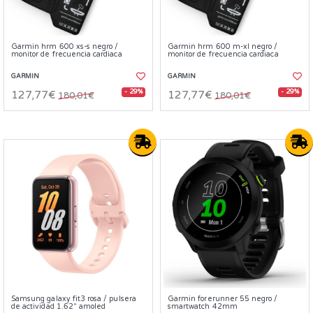
Garmin hrm 600 xs-s negro /
Garmin hrm 600 m-xl negro /
monitor de frecuencia cardiaca
monitor de frecuencia cardiaca
GARMIN
GARMIN
- 29%
- 29%
127,77€
127,77€
180,01€
180,01€
Samsung galaxy fit3 rosa / pulsera
Garmin forerunner 55 negro /
de actividad 1.62" amoled
smartwatch 42mm