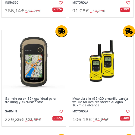
INSTA360
MOTOROLA
- 30%
- 30%
386,14€
91,08€
554,76€
130,23€
Garmin etrex 32x gps ideal para
Motorola tlkr t92h20 amarillo pareja
trekking y excursionistas
walkie talkies resistente al agua
10km de alcance
GARMIN
MOTOROLA
- 30%
- 30%
229,86€
106,18€
328,62€
151,80€