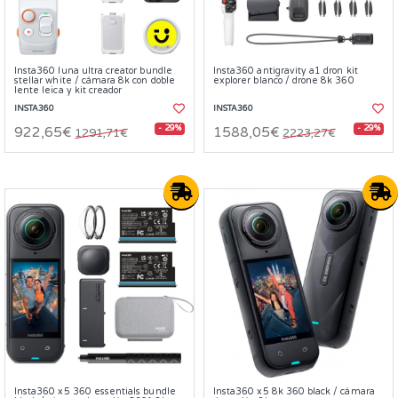
Insta360 luna ultra creator bundle
Insta360 antigravity a1 dron kit
stellar white / cámara 8k con doble
explorer blanco / drone 8k 360
lente leica y kit creador
INSTA360
INSTA360
- 29%
- 29%
922,65€
1588,05€
1291,71€
2223,27€
Insta360 x5 360 essentials bundle
Insta360 x5 8k 360 black / cámara