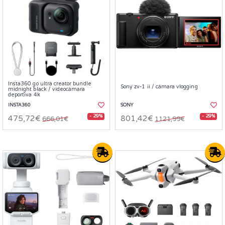
Insta360 go ultra creator bundle
Sony zv-1 ii / cámara vlogging
midnight black / videocámara
deportiva 4k
INSTA360
SONY
- 29%
- 29%
475,72€
801,42€
666,01€
1121,99€