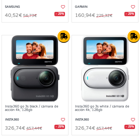
SAMSUNG
GARMIN
- 29%
- 29%
40,52€
160,94€
56,73€
225,32€
Insta360 go 3s black / cámara de
Insta360 go 3s white / cámara de
acción 4k, 128gb
acción 4k, 128gb
INSTA360
INSTA360
- 29%
- 29%
326,74€
326,74€
457,44€
457,44€