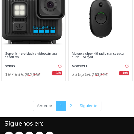
Gopro lit hero black / videocámara
Motorola clpe446 radio transceptor
deportiva
auric + cargad
GOPRO
MOTOROLA
- 22%
- 19%
197,93€
236,35€
252,36€
293,32€
Anterior
1
2
Siguiente
Síguenos en: