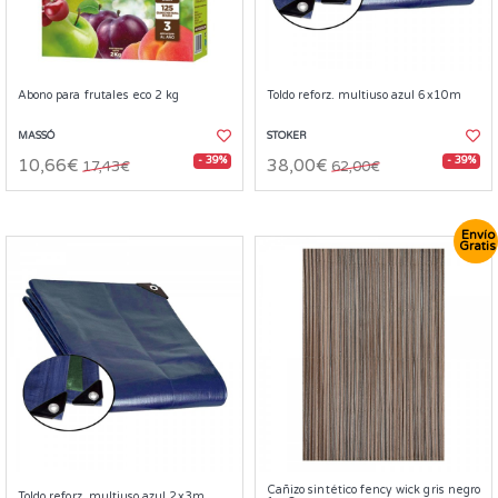
Abono para frutales eco 2 kg
Toldo reforz. multiuso azul 6x10m
MASSÓ
STOKER
- 39%
- 39%
10,66€
38,00€
17,43€
62,00€
Envío
Gratis
Cañizo sintético fency wick gris negro
Toldo reforz. multiuso azul 2x3m