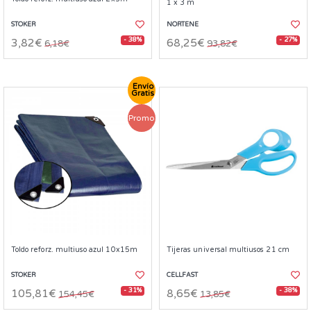
1 x 3 m
STOKER
NORTENE
- 38%
- 27%
3,82€
68,25€
6,18€
93,82€
Envío
Gratis
Promo
Toldo reforz. multiuso azul 10x15m
Tijeras universal multiusos 21 cm
STOKER
CELLFAST
- 31%
- 38%
105,81€
8,65€
154,45€
13,85€