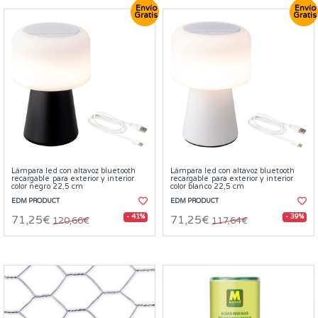
Envío
Envío
Gratis
Gratis
Lámpara led con altavoz bluetooth
Lámpara led con altavoz bluetooth
recargable para exterior y interior
recargable para exterior y interior
color negro 22,5 cm
color blanco 22,5 cm
EDM PRODUCT
EDM PRODUCT
- 41%
- 39%
71,25€
71,25€
120,66€
117,64€