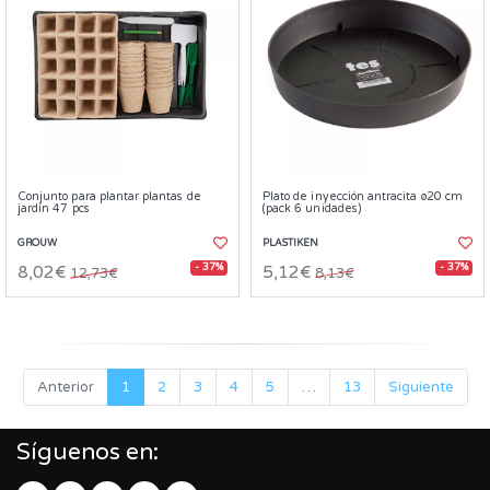
Conjunto para plantar plantas de
Plato de inyección antracita ø20 cm
jardín 47 pcs
(pack 6 unidades)
GROUW
PLASTIKEN
- 37%
- 37%
8,02€
5,12€
12,73€
8,13€
Anterior
1
2
3
4
5
…
13
Siguiente
Síguenos en: