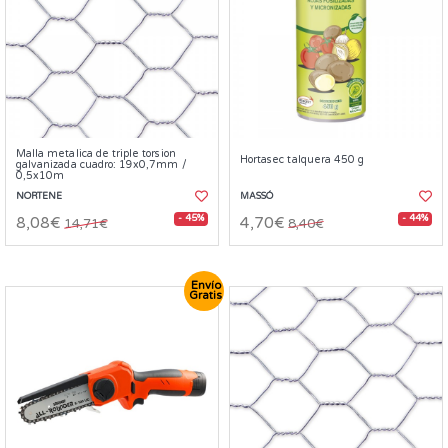
Malla metalica de triple torsion
Hortasec talquera 450 g
galvanizada cuadro: 19x0,7mm /
0,5x10m
NORTENE
MASSÓ
- 45%
- 44%
8,08€
4,70€
14,71€
8,40€
Envío
Gratis