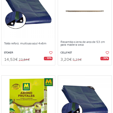
Recambio sierra de arco de 53 cm
Toldo reforz. multiuso azul 4x6m
para madera seca
STOKER
CELLFAST
- 39%
- 39%
14,53€
3,20€
23,84€
5,23€