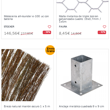
Motosierra all-rounder e-100 uc con
Malla metalica de triple torsion
batería
galvanizada cuadro: 19x0,7mm /
1x5m
STOCKER
FAURA
- 38%
- 43%
146,56€
8,45€
237,85€
14,86€
Envío
Gratis
Brezo natural marrón oscuro 1 x 5 m
Anclaje metálico cuadrado 9 x 9 cm