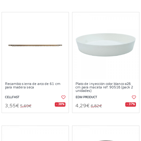
Recambio sierra de arco de 61 cm
Plato de inyección color blanco ø28
para madera seca
cm para maceta ref: 90518 (pack 2
unidades)
CELLFAST
EDM PRODUCT
- 38%
- 37%
3,55€
4,29€
5,69€
6,82€