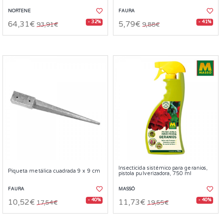
NORTENE
FAURA
- 32%
- 41%
64,31€
5,79€
93,91€
9,88€
Insecticida sistémico para geranios,
Piqueta metálica cuadrada 9 x 9 cm
pistola pulverizadora, 750 ml
FAURA
MASSÓ
- 40%
- 40%
10,52€
11,73€
17,54€
19,55€