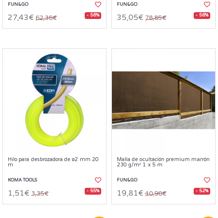
FUN&GO
FUN&GO
- 56%
- 56%
27,43€
35,05€
62,36€
78,85€
Hilo para desbrozadora de ø2 mm 20
Malla de ocultación premium marrón
m
230 g/m² 1 x 5 m
KOMA TOOLS
FUN&GO
- 55%
- 52%
1,51€
19,81€
3,35€
40,96€