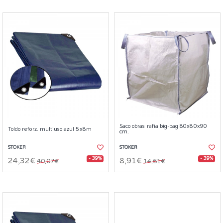
Saco obras rafia big-bag 80x80x90
Toldo reforz. multiuso azul 5x8m
cm.
STOKER
STOKER
- 39%
- 39%
24,32€
8,91€
40,07€
14,61€