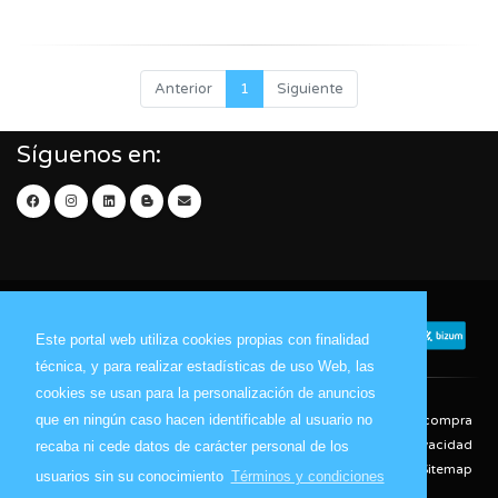
Anterior
1
Siguiente
Síguenos en:
Este portal web utiliza cookies propias con finalidad
técnica, y para realizar estadísticas de uso Web, las
cookies se usan para la personalización de anuncios
que en ningún caso hacen identificable al usuario no
Contacto
Aviso Legal
Condiciones de compra
Política de envíos
Política de devolución
Política de Privacidad
recaba ni cede datos de carácter personal de los
Política de Cookies
Sitemap
usuarios sin su conocimiento
Términos y condiciones