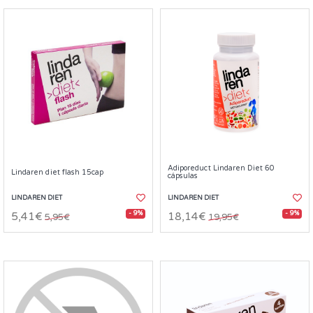
Adiporeduct Lindaren Diet 60
Lindaren diet flash 15cap
cápsulas
LINDAREN DIET
LINDAREN DIET
- 9%
- 9%
5,41€
18,14€
5,95€
19,95€