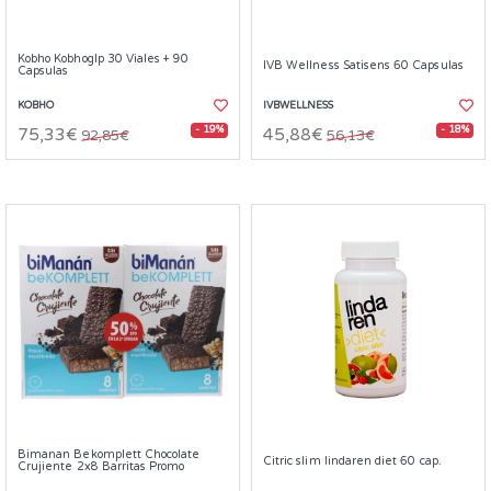
Kobho Kobhoglp 30 Viales + 90
IVB Wellness Satisens 60 Capsulas
Capsulas
KOBHO
IVBWELLNESS
- 19%
- 18%
75,33€
45,88€
92,85€
56,13€
Bimanan Bekomplett Chocolate
Citric slim lindaren diet 60 cap.
Crujiente 2x8 Barritas Promo