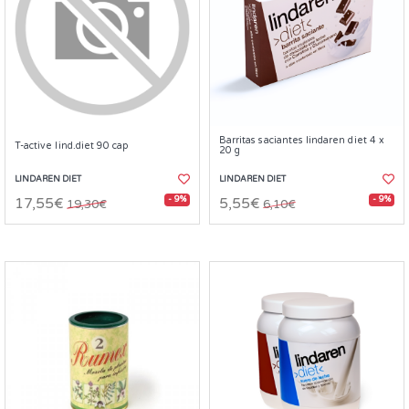
Barritas saciantes lindaren diet 4 x
T-active lind.diet 90 cap
20 g
LINDAREN DIET
LINDAREN DIET
- 9%
- 9%
17,55€
5,55€
19,30€
6,10€