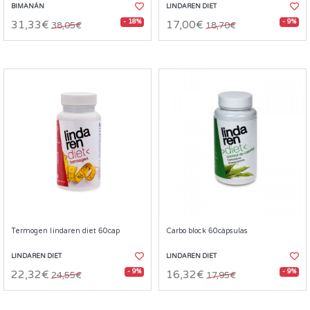
BIMANÁN
LINDAREN DIET
- 18%
- 9%
31,33€
17,00€
38,05€
18,70€
Termogen lindaren diet 60cap
Carbo block 60cápsulas
LINDAREN DIET
LINDAREN DIET
- 9%
- 9%
22,32€
16,32€
24,55€
17,95€