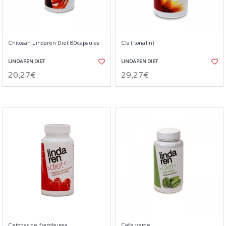
Chitosan Lindaren Diet 80càpsulas
Cla ( tonalin)
LINDAREN DIET
LINDAREN DIET
20,27€
29,27€
Cetonas de frambuesa
Cafe verde