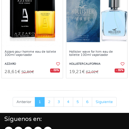
Azzaro pour homme eau de toilete
Hollister wave for him eau de
100ml vaporizador
toilette 100ml vaporizador
AZZARO
HOLLISTER CALIFORNIA
- 69%
- 69%
28,61€
19,21€
92,80€
62,02€
Anterior
1
2
3
4
5
6
Siguiente
Síguenos en: