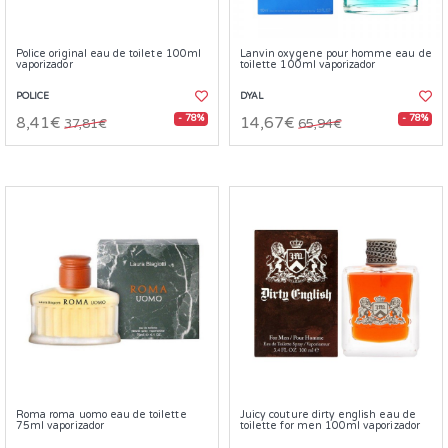
Police original eau de toilete 100ml
Lanvin oxygene pour homme eau de
vaporizador
toilette 100ml vaporizador
POLICE
DYAL
- 78%
- 78%
8,41€
14,67€
37,81€
65,94€
Roma roma uomo eau de toilette
Juicy couture dirty english eau de
75ml vaporizador
toilette for men 100ml vaporizador