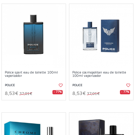
Police sport eau de toilette 100ml
Police cosmopolitan eau de toilette
vaporizador
100ml vaporizador
POLICE
POLICE
- 77%
- 77%
8,53€
8,53€
37,01€
37,01€