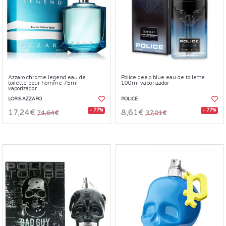
Azzaro chrome legend eau de
Police deep blue eau de toilette
toilette pour homme 75ml
100ml vaporizador
vaporizador
LORIS AZZARO
POLICE
- 77%
- 77%
17,24€
8,61€
74,64€
37,01€