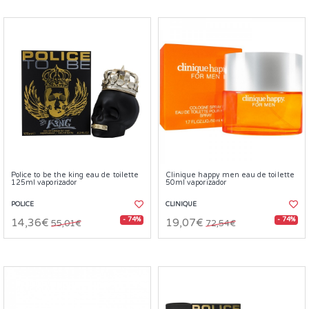
Police to be the king eau de toilette
Clinique happy men eau de toilette
125ml vaporizador
50ml vaporizador
POLICE
CLINIQUE
- 74%
- 74%
14,36€
19,07€
55,01€
72,54€