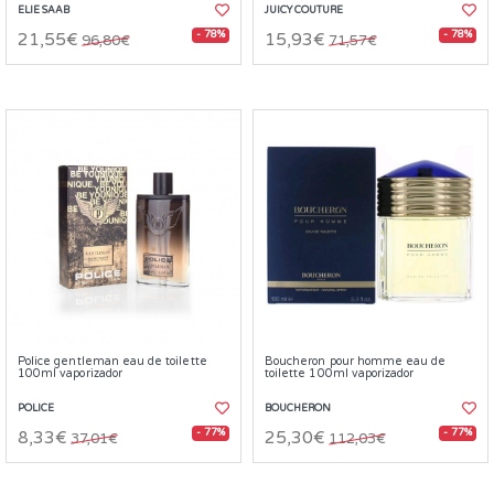
ELIE SAAB
JUICY COUTURE
- 78%
- 78%
21,55€
15,93€
96,80€
71,57€
Police gentleman eau de toilette
Boucheron pour homme eau de
100ml vaporizador
toilette 100ml vaporizador
POLICE
BOUCHERON
- 77%
- 77%
8,33€
25,30€
37,01€
112,03€