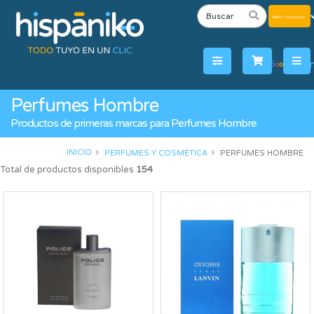
Powered
by
Tra
Perfumes Hombre
Productos de primeras marcas para Perfumes Hombre
INICIO
PERFUMES Y COSMÉTICA
PERFUMES HOMBRE
Total de productos disponibles
154