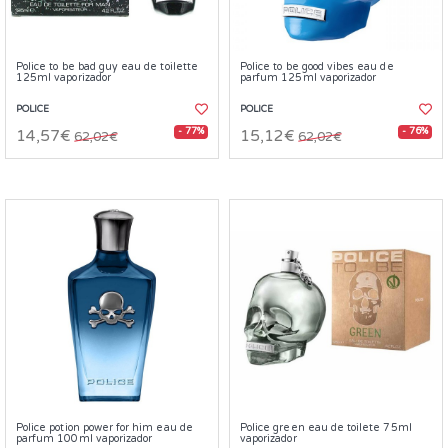
Police to be bad guy eau de toilette
Police to be good vibes eau de
125ml vaporizador
parfum 125ml vaporizador
POLICE
POLICE
- 77%
- 76%
14,57€
15,12€
62,02€
62,02€
Police potion power for him eau de
Police green eau de toilete 75ml
parfum 100ml vaporizador
vaporizador