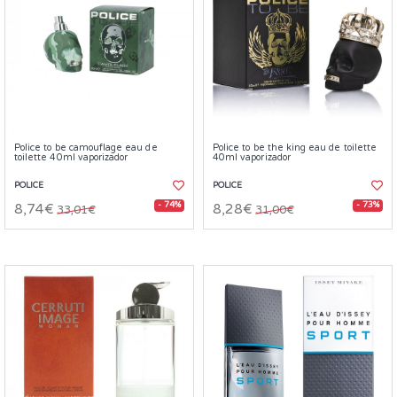
Police to be camouflage eau de
Police to be the king eau de toilette
toilette 40ml vaporizador
40ml vaporizador
POLICE
POLICE
- 74%
- 73%
8,74€
8,28€
33,01€
31,00€