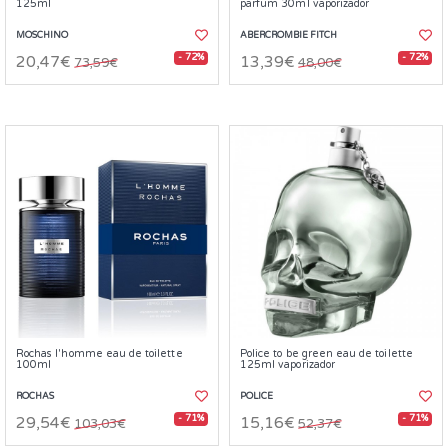
125ml
parfum 30ml vaporizador
MOSCHINO
ABERCROMBIE FITCH
- 72%
- 72%
20,47€
13,39€
73,59€
48,00€
Rochas l'homme eau de toilette
Police to be green eau de toilette
100ml
125ml vaporizador
ROCHAS
POLICE
- 71%
- 71%
29,54€
15,16€
103,03€
52,37€