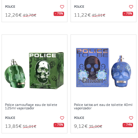
POLICE
POLICE
- 75%
- 75%
12,26€
11,22€
49,78€
45,01€
Police camouflage eau de toilete
Police tattoo art eau de toilette 40ml
125ml vaporizador
vaporizador
POLICE
POLICE
- 75%
- 74%
13,85€
9,12€
55,01€
35,00€