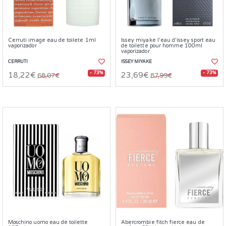
Cerruti image eau de toilete 1ml
Issey miyake l'eau d'issey sport eau
vaporizador
de toilette pour homme 100ml
vaporizador
CERRUTI
ISSEY MIYAKE
- 73%
- 73%
18,22€
23,69€
68,07€
87,99€
Moschino uomo eau de toilette
Abercrombie fitch fierce eau de