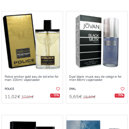
Police amber gold eau de toilette for
Dyal black musk eau de cologne for
man 100ml vaporizador
men 88ml vaporizador
POLICE
DYAL
- 70%
- 70%
11,02€
5,65€
37,01€
18,60€