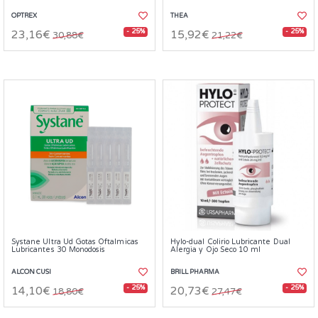
OPTREX
THEA
- 25%
- 25%
23,16€
15,92€
30,88€
21,22€
Systane Ultra Ud Gotas Oftalmicas
Hylo-dual Colirio Lubricante Dual
Lubricantes 30 Monodosis
Alergia y Ojo Seco 10 ml
ALCON CUSI
BRILL PHARMA
- 25%
- 25%
14,10€
20,73€
18,80€
27,47€