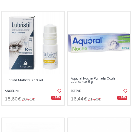
Aquoral Noche Pomada Ocular
Lubristil Multidosis 10 ml
Lubricante 5 g
ANGELINI
ESTEVE
- 24%
- 24%
15,60€
16,44€
20,51€
21,60€