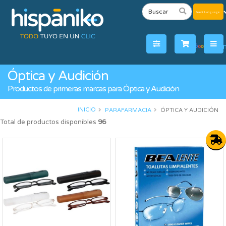
Powered
by
Tra
Óptica y Audición
Productos de primeras marcas para Óptica y Audición
INICIO
PARAFARMACIA
ÓPTICA Y AUDICIÓN
Total de productos disponibles
96