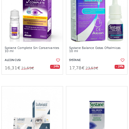
Systane Complete Sin Conservantes
Systane Balance Gotas Oftalmicas
10 ml
10 ml
ALCON CUSI
SYSTANE
- 24%
- 24%
16,31€
17,78€
21,59€
23,53€