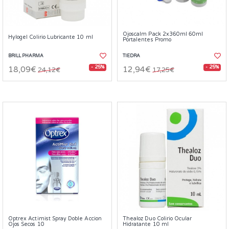
Ojoscalm Pack 2x360ml 60ml
Hylogel Colirio Lubricante 10 ml
Portalentes Promo
BRILL PHARMA
TIEDRA
- 25%
- 25%
18,09€
12,94€
24,12€
17,25€
Optrex Actimist Spray Doble Accion
Thealoz Duo Colirio Ocular
Ojos Secos 10
Hidratante 10 ml