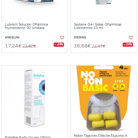
Lubristil Solución Oftálmica
Systane Gel Gotas Oftalmicas
Humectante 30 Unidosis
Lubricantes 10 ml
ANGELINI
SYSTANE
- 24%
- 24%
17,24€
16,68€
22,82€
22,07€
Noton Tapones Oído de Espuma 4
Bañoftal Baño Ocular 190ml