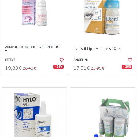
Aquoral Lipo Solucion Oftalmica 10
Lubristil Lipid Multidosis 10 ml
ml
ESTEVE
ANGELINI
- 25%
- 25%
19,83€
17,51€
26,45€
23,35€