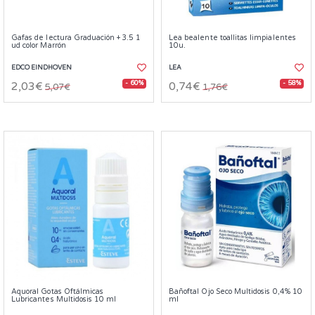
Gafas de lectura Graduación +3.5 1
Lea bealente toallitas limpialentes
ud color Marrón
10u.
EDCO EINDHOVEN
LEA
- 60%
- 58%
2,03€
0,74€
5,07€
1,76€
Aquoral Gotas Oftálmicas
Bañoftal Ojo Seco Multidosis 0,4% 10
Lubricantes Multidosis 10 ml
ml