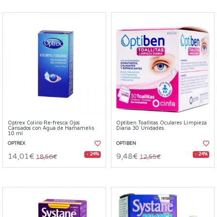
Optrex Colirio Re-fresca Ojos
Optiben Toallitas Oculares Limpieza
Cansados con Agua de Hamamelis
Diaria 30 Unidades
10 ml
OPTREX
OPTIBEN
- 24%
- 24%
14,01€
9,48€
18,56€
12,55€