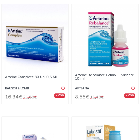
Artelac Rebalance Colirio Lubricante
Artelac Complete 30 Uni 0,5 Ml.
10 ml
BAUSCH & LOMB
ARTSANA
- 25%
- 25%
16,34€
8,55€
21,80€
11,40€