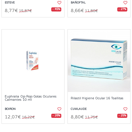
ESTEVE
BAÑOFTAL
- 45%
- 27%
8,77€
8,66€
15,87€
11,80€
Euphralia Ojo Rojo Gotas Oculares
Rilastil Higiene Ocular 16 Toallitas
Calmantes 10 ml
BOIRON
CUMLAUDE
- 26%
- 25%
12,07€
8,80€
16,22€
11,75€