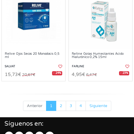
Relive Ojos Secos 20 Monodosis 0,5
Farline Gotas Humectantes Ácido
ml
Hialurónico 0,2% 15ml
SALVAT
FARLINE
- 24%
- 23%
15,73€
4,95€
20,67€
6,47€
Anterior
1
2
3
4
Siguiente
Síguenos en: