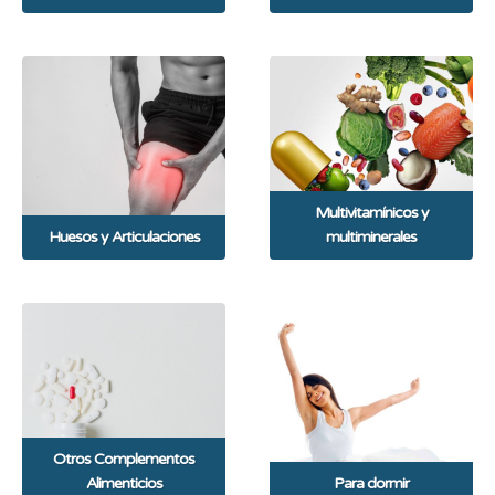
Multivitamínicos y
Huesos y Articulaciones
multiminerales
Otros Complementos
Alimenticios
Para dormir