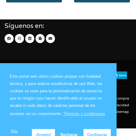
Síguenos en:
Este portal web utiliza cookies propias con finalidad
técnica, y para realizar estadísticas de uso Web, las
cookies se usan para la personalización de anuncios
que en ningún caso hacen identificable al usuario no
Contacto
Aviso Legal
Condiciones de compra
Política de envíos
Política de devolución
Política de Privacidad
recaba ni cede datos de carácter personal de los
Política de Cookies
Sitemap
usuarios sin su conocimiento
Términos y condiciones
© 2026 - Todos los derechos reservados.
Más
¡Acepto!
Rechazar
Configurar