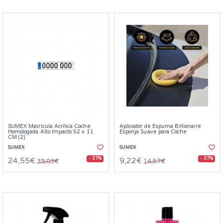
SUMEX Matrícula Acrílica Coche
Aplicador de Espuma Billionaire
Homologada Alto Impacto 52 x 11
Esponja Suave para Coche
CM (2)
SUMEX
SUMEX
- 37%
- 37%
24,55€
9,22€
39,03€
14,57€