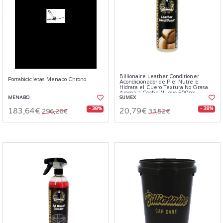
Billionaire Leather Conditioner
Portabicicletas Menabo Chrono
Acondicionador de Piel Nutre e
Hidrata el Cuero Textura No Grasa
Aroma a Coche Nuevo 500ml
MENABO
SUMEX
- 38%
- 38%
183,64€
20,79€
296,26€
33,52€