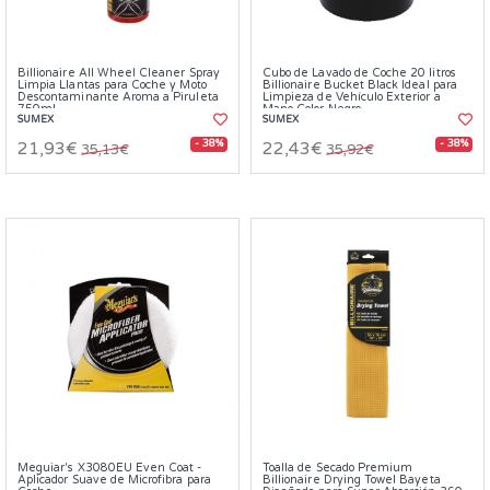
Billionaire All Wheel Cleaner Spray
Cubo de Lavado de Coche 20 litros
Limpia Llantas para Coche y Moto
Billionaire Bucket Black Ideal para
Descontaminante Aroma a Piruleta
Limpieza de Vehículo Exterior a
750ml
Mano Color Negro
SUMEX
SUMEX
- 38%
- 38%
21,93€
22,43€
35,13€
35,92€
Meguiar's X3080EU Even Coat -
Toalla de Secado Premium
Aplicador Suave de Microfibra para
Billionaire Drying Towel Bayeta