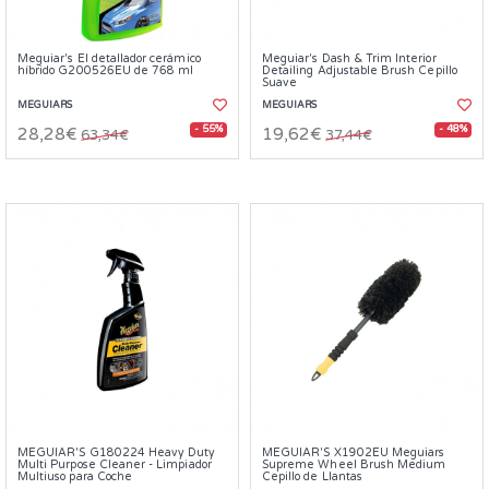
Meguiar's El detallador cerámico
Meguiar's Dash & Trim Interior
híbrido G200526EU de 768 ml
Detailing Adjustable Brush Cepillo
Suave
MEGUIARS
MEGUIARS
- 55%
- 48%
28,28€
19,62€
63,34€
37,44€
MEGUIAR'S G180224 Heavy Duty
MEGUIAR'S X1902EU Meguiars
Multi Purpose Cleaner - Limpiador
Supreme Wheel Brush Medium
Multiuso para Coche
Cepillo de Llantas