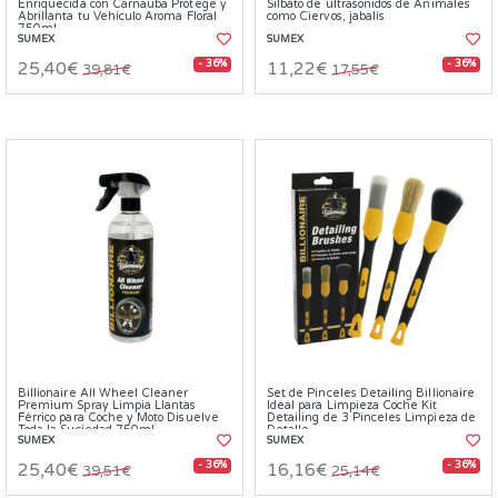
Enriquecida con Carnauba Protege y
Silbato de ultrasonidos de Animales
Abrillanta tu Vehículo Aroma Floral
como Ciervos, jabalís
750ml
SUMEX
SUMEX
- 36%
- 36%
25,40€
11,22€
39,81€
17,55€
Billionaire All Wheel Cleaner
Set de Pinceles Detailing Billionaire
Premium Spray Limpia Llantas
Ideal para Limpieza Coche Kit
Férrico para Coche y Moto Disuelve
Detailing de 3 Pinceles Limpieza de
Toda la Suciedad 750ml
Detalle
SUMEX
SUMEX
- 36%
- 36%
25,40€
16,16€
39,51€
25,14€