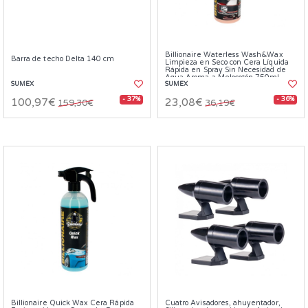
Billionaire Waterless Wash&Wax
Barra de techo Delta 140 cm
Limpieza en Seco con Cera Líquida
Rápida en Spray Sin Necesidad de
Agua Aroma a Melocotón 750ml
SUMEX
SUMEX
- 37%
- 36%
100,97€
23,08€
159,30€
36,19€
Billionaire Quick Wax Cera Rápida
Cuatro Avisadores, ahuyentador,