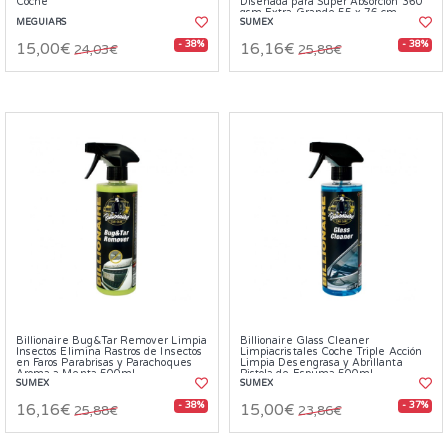
Coche
Diseñada para Super Absorción 360
gsm Extra Grande 55 x 76 cm
MEGUIARS
SUMEX
- 38%
- 38%
15,00€
16,16€
24,03€
25,88€
Billionaire Bug&Tar Remover Limpia
Billionaire Glass Cleaner
Insectos Elimina Rastros de Insectos
Limpiacristales Coche Triple Acción
en Faros Parabrisas y Parachoques
Limpia Desengrasa y Abrillanta
Aroma a Menta 500ml
Pistola de Espuma 500ml
SUMEX
SUMEX
- 38%
- 37%
16,16€
15,00€
25,88€
23,86€