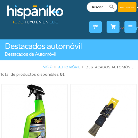
Powered
by
Tra
Destacados automóvil
Destacados de Automóvil
INICIO
AUTOMÓVIL
DESTACADOS AUTOMÓVIL
Total de productos disponibles
61