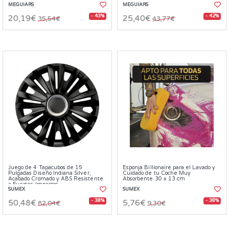
MEGUIARS
MEGUIARS
- 43%
- 42%
20,19€
25,40€
35,54€
43,77€
Juego de 4 Tapacubos de 15
Esponja Billionaire para el Lavado y
Pulgadas Diseño Indiana Silver,
Cuidado de tu Coche Muy
Acabado Cromado y ABS Resistente
Absorbente 30 x 13 cm
a Fuertes Impactos
SUMEX
SUMEX
- 38%
- 38%
50,48€
5,76€
82,04€
9,30€