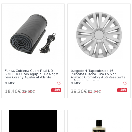
Funda/Cubierta Cuero Real NO
Juego de 4 Tapacubos de 16
SINTÉTICO. con Aguja e Hilo Negro
Pulgadas Diseño Illinois Silver,
para Coser y Ajustar al Volante
Acabado Cromado y ABS Resistente
a Fuertes Impactos
SUMEX
SUMEX
- 38%
- 38%
18,46€
39,26€
29,80€
63,34€