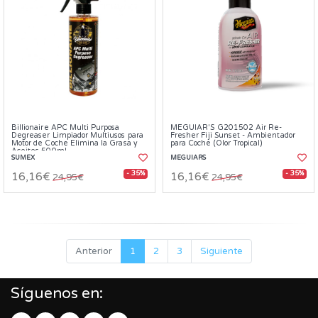
Billionaire APC Multi Purposa
MEGUIAR'S G201502 Air Re-
Degreaser Limpiador Multiusos para
Fresher Fiji Sunset - Ambientador
Motor de Coche Elimina la Grasa y
para Coche (Olor Tropical)
Aceites 500ml
SUMEX
MEGUIARS
- 35%
- 35%
16,16€
16,16€
24,95€
24,95€
Anterior
1
2
3
Siguiente
Síguenos en: