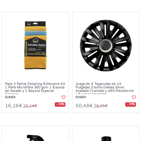
Pack 3 Paños Detailing Billionaire Kit
Juego de 4 Tapacubos de 14
1 Paño Microfibra 360 gsm 1 Bayeta
Pulgadas Diseño Dakota Silver,
de Secado y 1 Bayeta Especial
Acabado Cromado y ABS Resistente
Cristales
a Fuertes Impactos
SUMEX
SUMEX
- 36%
- 36%
16,16€
50,48€
25,14€
78,45€