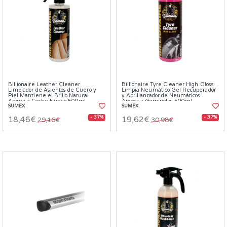
Billionaire Leather Cleaner
Billionaire Tyre Cleaner High Gloss
Limpiador de Asientos de Cuero y
Limpia Neumático Gel Recuperador
Piel Mantiene el Brillo Natural
y Abrillantador de Neumáticos
Aroma a Coche Nuevo 500ml
Aroma a Gominolas 500ml
SUMEX
SUMEX
- 37%
- 37%
18,46€
19,62€
29,16€
30,98€