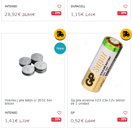
INTENSO
DURACELL
- 19%
- 18%
28,92€
1,15€
35,51€
1,41€
New
Intenso | pila botón cr 2032 6er
Gp pila alcalina lr23 23a 12v blister
blister
de 1 unidad
INTENSO
GP
- 18%
- 18%
1,41€
0,52€
1,72€
0,64€