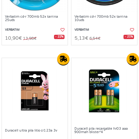
Verbatim cd-r 700mb 52x tarrina
Verbatim cd-r 700mb 52x tarrina
25uds
10uds
VERBATIM
VERBATIM
- 22%
- 21%
10,90€
5,13€
13,98€
6,54€
Duracell pila recargable hr03 aaa
Duracell ultra pila litio cr123a 3v
900mah blister*4