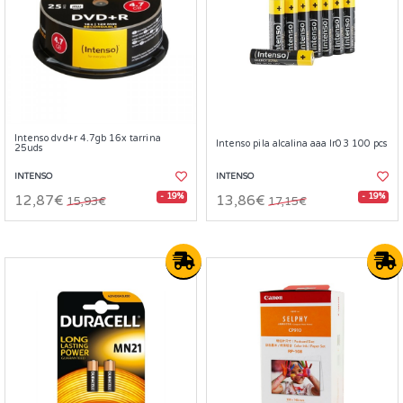
Intenso dvd+r 4.7gb 16x tarrina
Intenso pila alcalina aaa lr03 100 pcs
25uds
INTENSO
INTENSO
- 19%
- 19%
12,87€
13,86€
15,93€
17,15€