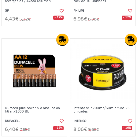
recargables / 4xaaa 650mah
pack de 10 unidades
GP
PHILIPS
- 17%
- 17%
4,43€
6,98€
5,32€
8,38€
Duracell plus power pila alcalina aa
Intenso cd-r 700mb/80min tubo 25
lr6 mx1500 8b
unidades
DURACELL
INTENSO
- 16%
- 16%
6,40€
8,06€
7,65€
9,60€