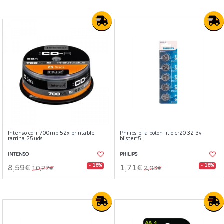
Intenso cd-r 700mb 52x printable
Philips pila boton litio cr2032 3v
tarrina 25uds
blister*5
INTENSO
PHILIPS
- 16%
- 16%
8,59€
1,71€
10,22€
2,03€