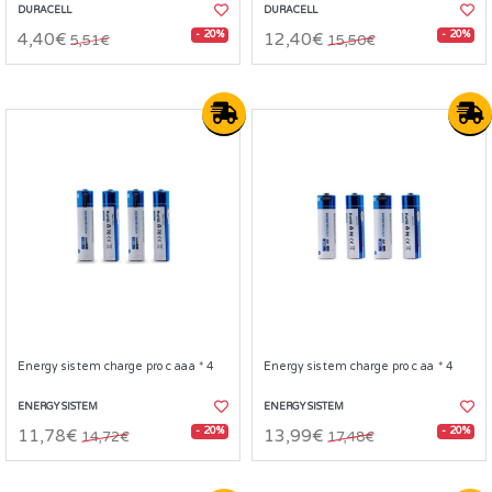
DURACELL
DURACELL
- 20%
- 20%
4,40€
12,40€
5,51€
15,50€
Energy sistem charge pro c aaa * 4
Energy sistem charge pro c aa * 4
ENERGY SISTEM
ENERGY SISTEM
- 20%
- 20%
11,78€
13,99€
14,72€
17,48€