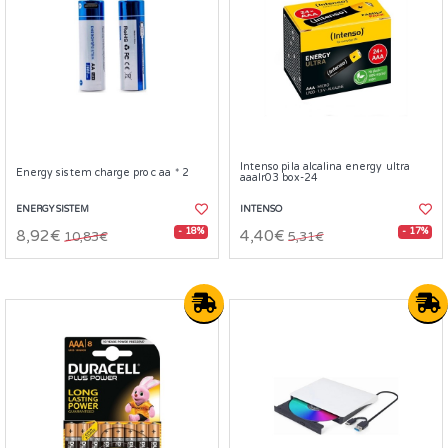
Intenso pila alcalina energy ultra
Energy sistem charge pro c aa * 2
aaalr03 box-24
ENERGY SISTEM
INTENSO
- 18%
- 17%
8,92€
4,40€
10,83€
5,31€