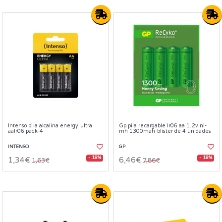
Intenso pila alcalina energy ultra
Gp pila recargable lr06 aa 1.2v ni-
aalr06 pack-4
mh 1300mah blister de 4 unidades
INTENSO
GP
- 18%
- 18%
1,34€
6,46€
1,63€
7,86€