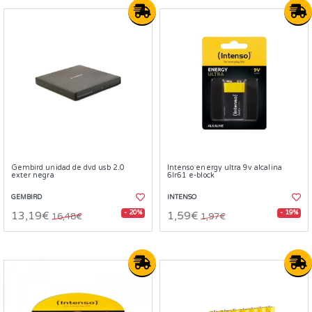
Gembird unidad de dvd usb 2.0
Intenso energy ultra 9v alcalina
exter negra
6lr61 e-block
GEMBIRD
INTENSO
- 20%
- 19%
13,19€
1,59€
16,48€
1,97€