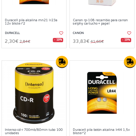
Duracell pila alcalina mn21 lr23a
Canon rp-108 recambio para canon
12v blister*2
selphy cartucho + papel
DURACELL
CANON
- 19%
- 19%
2,30€
33,83€
2,84€
41,66€
Intenso cd-r 700mb/80min tubo 100
Duracell pila botón alcalina lr44 1,5v
unidades
blister*2