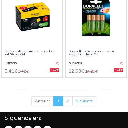
Intenso pila alcalina energy ultra
Duracell pila recargable hr6 aa
aalr06 box-24
2500mah blister*4
INTENSO
DURACELL
- 16%
- 15%
5,41€
12,60€
6,42€
14,85€
Anterior
1
2
Siguiente
Síguenos en: