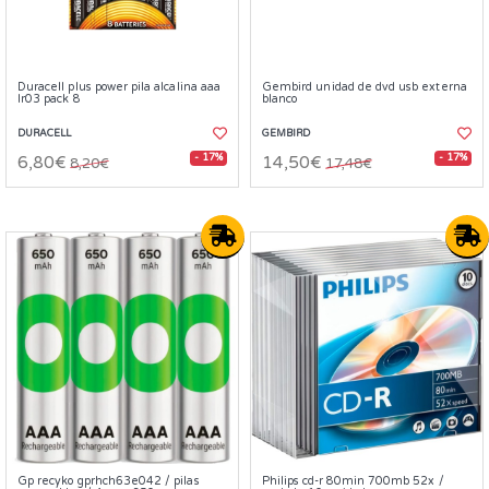
Duracell plus power pila alcalina aaa
Gembird unidad de dvd usb externa
lr03 pack 8
blanco
DURACELL
GEMBIRD
- 17%
- 17%
6,80€
14,50€
8,20€
17,48€
Gp recyko gprhch63e042 / pilas
Philips cd-r 80min 700mb 52x /