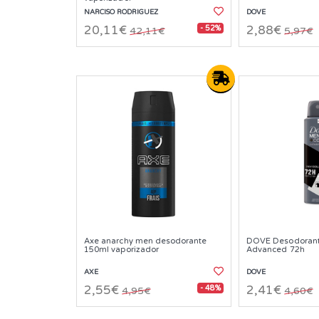
NARCISO RODRIGUEZ
DOVE
- 52%
20,11€
2,88€
42,11€
5,97€
Axe anarchy men desodorante
DOVE Desodoran
150ml vaporizador
Advanced 72h
AXE
DOVE
- 48%
2,55€
2,41€
4,95€
4,60€