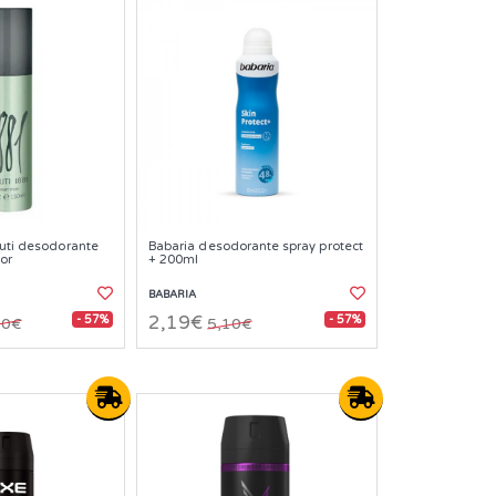
ruti desodorante
Babaria desodorante spray protect
or
+ 200ml
BABARIA
- 57%
- 57%
2,19€
20€
5,10€