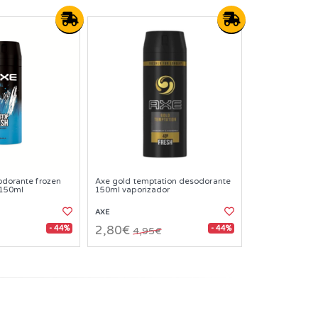
sodorante frozen
Axe gold temptation desodorante
 150ml
150ml vaporizador
AXE
- 44%
- 44%
2,80€
4,95€