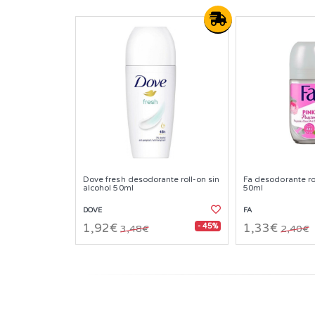
Dove fresh desodorante roll-on sin
Fa desodorante ro
alcohol 50ml
50ml
DOVE
FA
- 45%
1,92€
1,33€
3,48€
2,40€