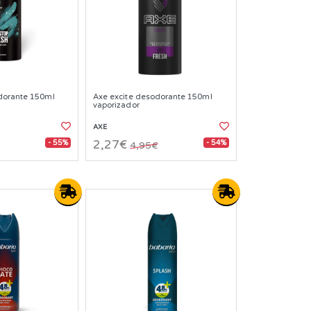
dorante 150ml
Axe excite desodorante 150ml
vaporizador
AXE
- 55%
- 54%
2,27€
4,95€