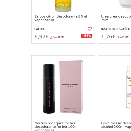
Saloos citron desodorante 50ml
Urea urea desodor
vaporizador
75ml
SALOOS
INSTITUTO ESPAÑOL
- 54%
6,92€
1,76€
15,00€
3,75€
Narciso rodriguez for her
Dove classic deso
desodorante for her 100ml
alcohol 200ml vap
vaporizador