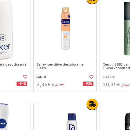
irant desodorante
Sanex sensitive desodorante
Cerruti 1881 cer
200ml
150ml vaporizad
SANEX
CERRUTI
- 64%
- 62%
2,36€
10,35€
6,22€
24,