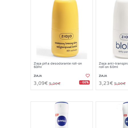
Ziaja piña desodorante roll-on
Ziaja anti-transp
60ml
roll-on 60ml
ZIAJA
ZIAJA
- 66%
3,09€
3,23€
9,00€
9,00€