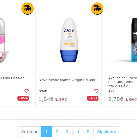
ll Pink Passion
Axe ice chill de
Dove desodorante Original 50ml
mint and lemon
vaporizador
DOVE
AXE
- 45%
- 45%
1,84€
2,78€
3,32€
4,95€
Anterior
1
2
3
4
5
Siguiente