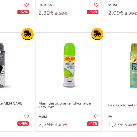
BABARIA
MUM
- 52%
- 52%
2,32€
2,09€
4,80€
4,30€
te MEN CARE
Mum desodorante roll-on aloe
Fa desodorante 
vera 75ml
MUM
FA
- 48%
- 47%
2,29€
1,77€
4,30€
3,30€