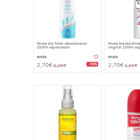
Nivea dry fresh desodorante
Nivea black&whit
150ml vaporizador
original 150ml va
NIVEA
NIVEA
- 55%
2,70€
2,70€
6,00€
6,00€