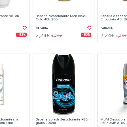
ante roll-on
Babaria desodorante Men Black
Babaria desodo
Gold 48h 200ml
Chocolate 48h 
BABARIA
BABARIA
- 53%
- 53%
2,24€
2,24€
4,75€
4,75€
dorante sin
Babaria splash desodorante +50ml
MUM Desodoran
orizador
gratis 200ml
PERFUME GRIS