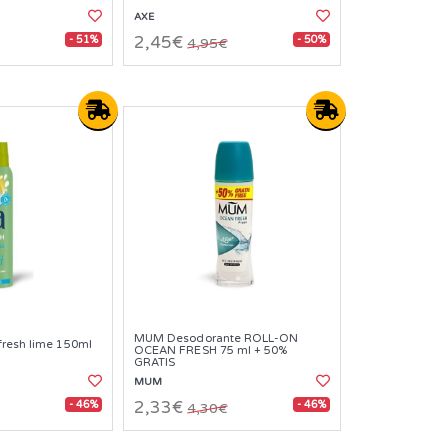
AXE
- 51%
- 50%
2,45€
4,95€
MUM Desodorante ROLL-ON
fresh lime 150ml
OCEAN FRESH 75 ml + 50%
GRATIS
MUM
- 46%
- 46%
2,33€
4,30€