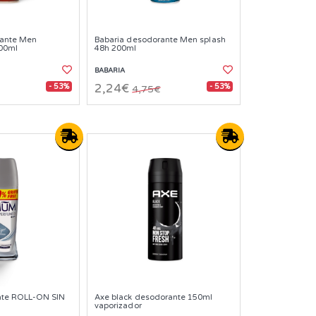
rante Men
Babaria desodorante Men splash
200ml
48h 200ml
BABARIA
- 53%
- 53%
2,24€
4,75€
te ROLL-ON SIN
Axe black desodorante 150ml
vaporizador