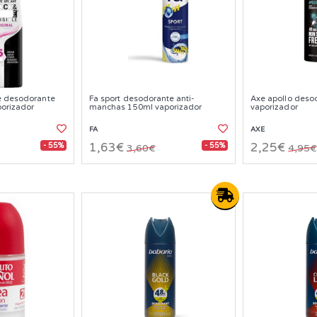
e desodorante
Fa sport desodorante anti-
Axe apollo deso
porizador
manchas 150ml vaporizador
vaporizador
FA
AXE
- 55%
- 55%
1,63€
2,25€
3,60€
4,95€