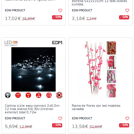
estrella 5x21x31cm 12 leds colores
surtidos
EDM PRODUCT
EDM PRODUCT
- 56%
- 56%
17,02€
3,18€
38,88€
7,24€
Cortina icicle easy-connect 2x0,5m
Ramo de flores con led modelos
12 tiras blanco frío 30v (interior-
variados
exterior) total 0,72w
EDM PRODUCT
EDM PRODUCT
- 56%
- 56%
5,69€
13,58€
12,96€
30,66€