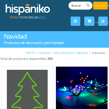
Powered
by
Tra
Navidad
Productos de decoración para Navidad
INICIO
HOGAR
DECORACIÓN Y MENAJE
NAVIDAD
Total de productos disponibles
382