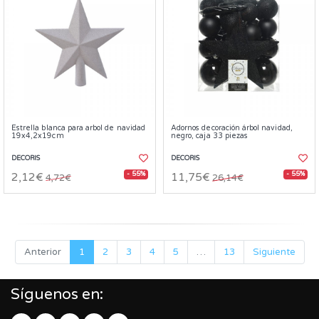
Estrella blanca para arbol de navidad
Adornos decoración árbol navidad,
19x4,2x19cm
negro, caja 33 piezas
DECORIS
DECORIS
- 55%
- 55%
2,12€
11,75€
4,72€
26,14€
Anterior
1
2
3
4
5
…
13
Siguiente
Síguenos en: