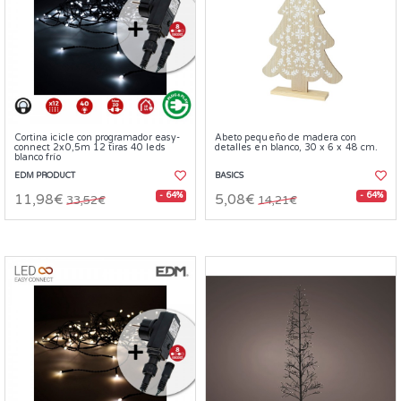
Cortina icicle con programador easy-
Abeto pequeño de madera con
connect 2x0,5m 12 tiras 40 leds
detalles en blanco, 30 x 6 x 48 cm.
blanco frío
EDM PRODUCT
BASICS
- 64%
- 64%
11,98€
5,08€
33,52€
14,21€