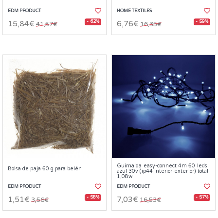
EDM PRODUCT
HOME TEXTILES
- 62%
- 59%
15,84€
6,76€
41,57€
16,35€
Guirnalda easy-connect 4m 60 leds
Bolsa de paja 60 g para belén
azul 30v (ip44 interior-exterior) total
1,08w
EDM PRODUCT
EDM PRODUCT
- 58%
- 57%
1,51€
7,03€
3,56€
16,53€