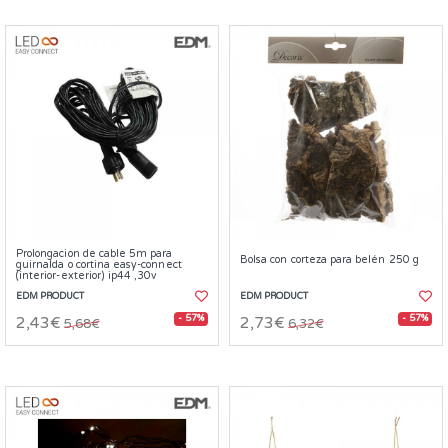
Prolongacion de cable 5m para
Bolsa con corteza para belén 250 g
guirnalda o cortina easy-connect
(interior-exterior) ip44 ,30v
EDM PRODUCT
EDM PRODUCT
- 57%
- 57%
2,43€
2,73€
5,68€
6,32€