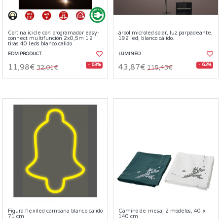
Cortina icicle con programador easy-
árbol microled solar, luz parpadeante,
connect multifunción 2x0,5m 12
192 led, blanco cálido.
tiras 40 leds blanco calido
EDM PRODUCT
LUMINEO
- 63%
- 62%
11,98€
43,87€
32,01€
115,43€
Figura flexiled campana blanco calido
Camino de mesa, 2 modelos, 40 x
71 cm
140 cm