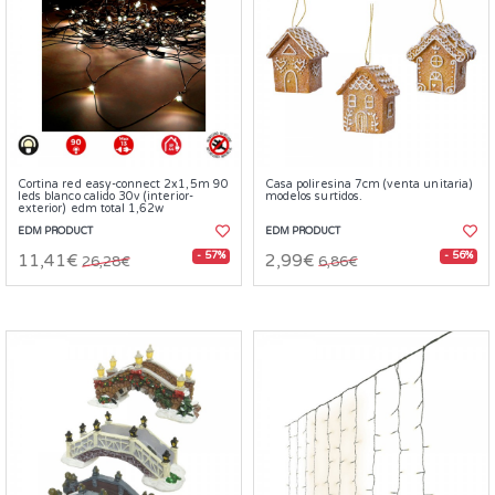
Cortina red easy-connect 2x1,5m 90
Casa poliresina 7cm (venta unitaria)
leds blanco calido 30v (interior-
modelos surtidos.
exterior) edm total 1,62w
EDM PRODUCT
EDM PRODUCT
- 57%
- 56%
11,41€
2,99€
26,28€
6,86€