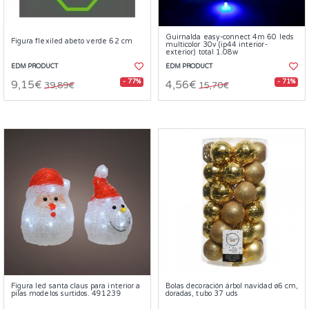
Guirnalda easy-connect 4m 60 leds
Figura flexiled abeto verde 62 cm
multicolor 30v (ip44 interior-
exterior) total 1.08w
EDM PRODUCT
EDM PRODUCT
- 77%
- 71%
9,15€
4,56€
39,89€
15,70€
Figura led santa claus para interior a
Bolas decoración árbol navidad ø6 cm,
pilas modelos surtidos. 491239
doradas, tubo 37 uds