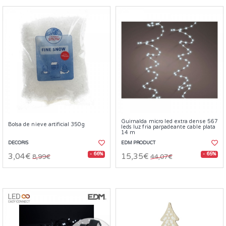
Guirnalda micro led extra dense 567
Bolsa de nieve artificial 350g
leds luz fria parpadeante cable plata
14 m
DECORIS
EDM PRODUCT
- 66%
- 65%
3,04€
15,35€
8,99€
44,07€