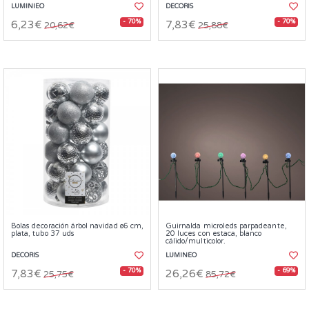
LUMINIEO
DECORIS
- 70%
- 70%
6,23€
7,83€
20,62€
25,88€
Bolas decoración árbol navidad ø6 cm,
Guirnalda microleds parpadeante,
plata, tubo 37 uds
20 luces con estaca, blanco
cálido/multicolor.
DECORIS
LUMINEO
- 70%
- 69%
7,83€
26,26€
25,75€
85,72€