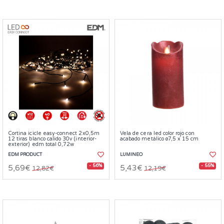
Cortina icicle easy-connect 2x0,5m
Vela de cera led color rojo con
12 tiras blanco calido 30v (interior-
acabado metálico ø7,5 x 15 cm
exterior) edm total 0,72w
EDM PRODUCT
LUMINEO
- 56%
- 55%
5,69€
5,43€
12,82€
12,19€