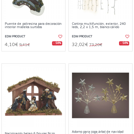
Puente de poliresina para decoración
Cortina multifunción, exterior, 240
interior modelos surtidos
leds, 2,2 x 1,5 m, blanco cálido
EDM PRODUCT
EDM PRODUCT
- 56%
- 56%
4,10€
32,02€
9,41€
73,20€
Adorno para copa árbol de navidad
Nacimiento belen 6 figuras 9cm