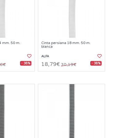
14 mm. 50 m.
Cinta persiana 18 mm. 50 m.
blanca
ALFA
- 38%
- 38%
18,79€
46€
30,19€