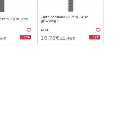
Cinta persiana 22 mm. 50 m.
8 mm. 50 m. gris
gris/beige
ALFA
- 37%
- 37%
19,78€
03€
31,46€