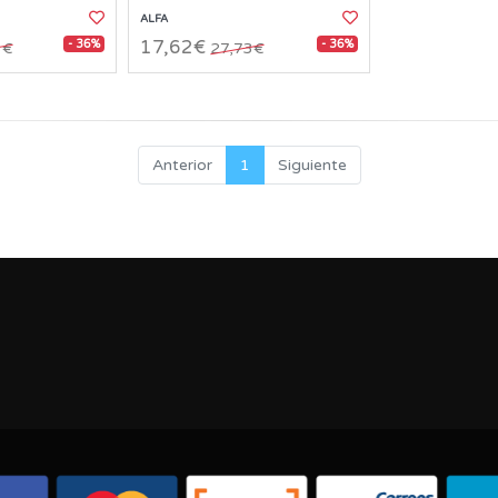
ALFA
- 36%
- 36%
17,62€
3€
27,73€
Anterior
1
Siguiente