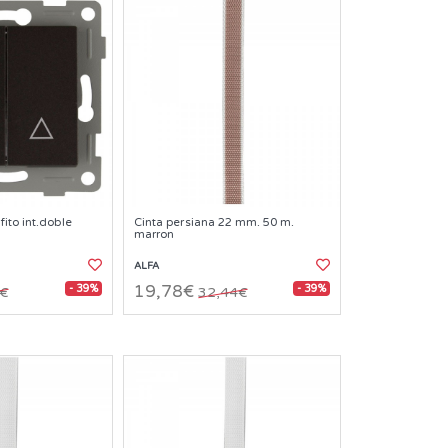
ito int.doble
Cinta persiana 22 mm. 50 m.
marron
ALFA
- 39%
- 39%
19,78€
9€
32,44€