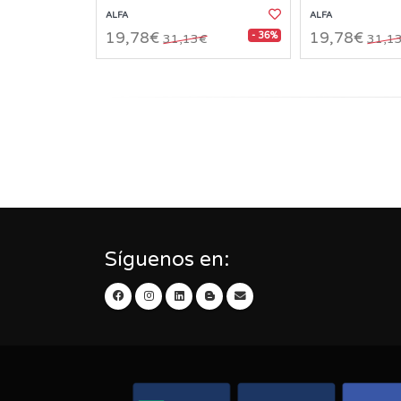
ALFA
ALFA
- 36%
19,78€
19,78€
31,13€
31,1
Síguenos en: