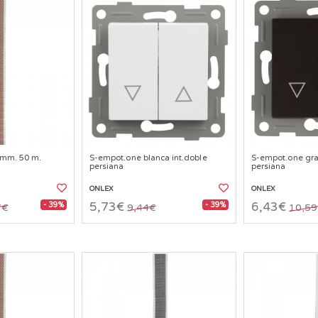
 mm. 50 m.
S-empot.one blanca int.doble
S-empot.one graf
persiana
persiana
ONLEX
ONLEX
- 39%
- 39%
5,73€
6,43€
7€
9,44€
10,5