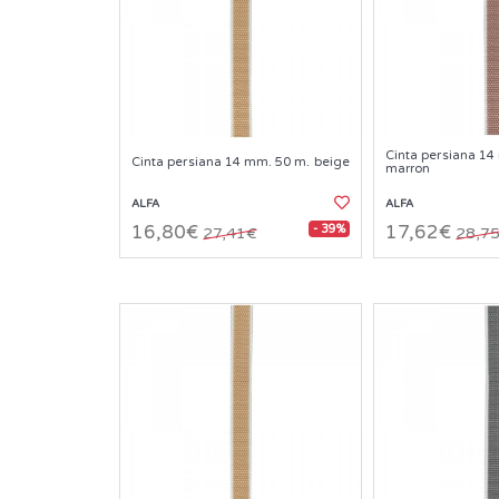
Cinta persiana 14
Cinta persiana 14 mm. 50 m. beige
marron
ALFA
ALFA
- 39%
16,80€
17,62€
27,41€
28,7