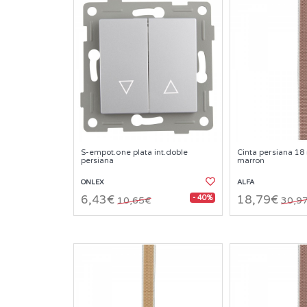
S-empot.one plata int.doble
Cinta persiana 18
persiana
marron
ONLEX
ALFA
- 40%
6,43€
18,79€
10,65€
30,9