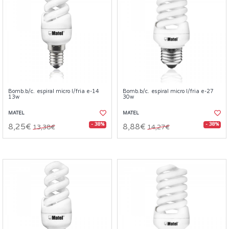
Bomb.b/c. espiral micro l/fria e-14
Bomb.b/c. espiral micro l/fria e-27
13w
30w
MATEL
MATEL
- 38%
- 38%
8,25€
8,88€
13,38€
14,27€