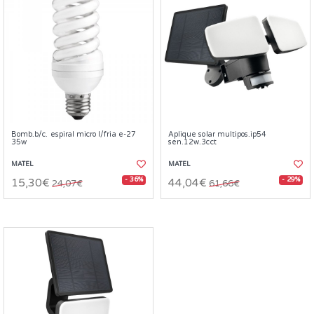
Bomb.b/c. espiral micro l/fria e-27
Aplique solar multipos.ip54
35w
sen.12w.3cct
MATEL
MATEL
- 36%
- 29%
15,30€
44,04€
24,07€
61,66€