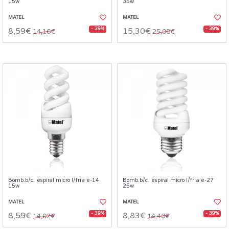
15w
35w
MATEL
MATEL
- 39%
- 39%
8,59€
15,30€
14,16€
25,08€
Bomb.b/c. espiral micro l/fria e-14
Bomb.b/c. espiral micro l/fria e-27
15w
25w
MATEL
MATEL
- 39%
- 39%
8,59€
8,83€
14,02€
14,40€