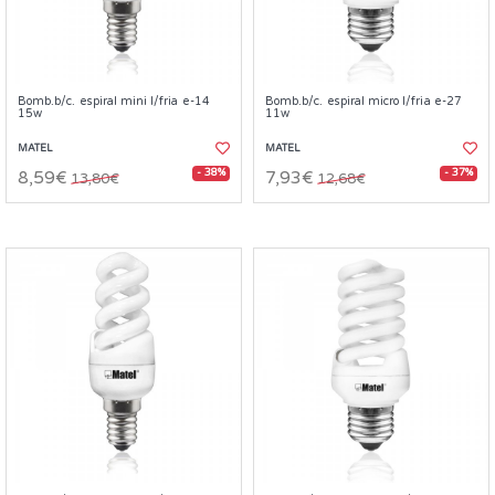
Bomb.b/c. espiral mini l/fria e-14
Bomb.b/c. espiral micro l/fria e-27
15w
11w
MATEL
MATEL
- 38%
- 37%
8,59€
7,93€
13,80€
12,68€