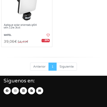
Aplique solar orientab.ip54
sen.12w.3cct
MATEL
- 28%
39,06€
54,41€
Anterior
1
Siguiente
Síguenos en: