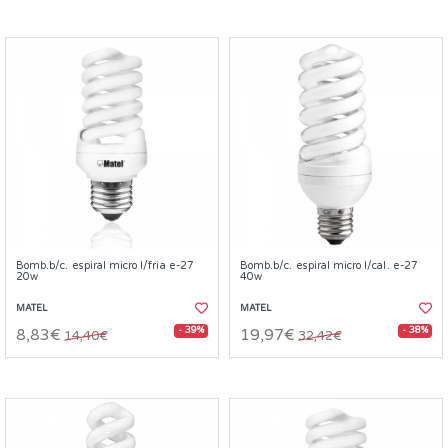
Bomb.b/c. espiral micro l/fria e-27
Bomb.b/c. espiral micro l/cal. e-27
20w
40w
MATEL
MATEL
- 39%
- 38%
8,83€
19,97€
14,40€
32,42€