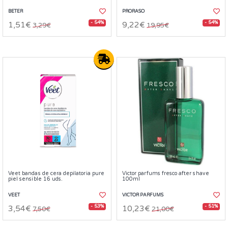
BETER
PRORASO
- 54%
- 54%
1,51€
9,22€
3,29€
19,95€
Veet bandas de cera depilatoria pure
Victor parfums fresco after shave
piel sensible 16 uds.
100ml
VEET
VICTOR PARFUMS
- 53%
- 51%
3,54€
10,23€
7,50€
21,00€