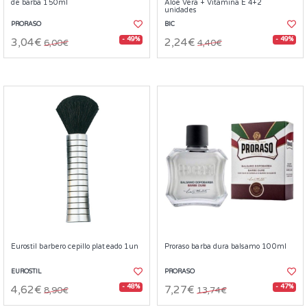
de barba 150ml
Aloe Vera + Vitamina E 4+2
unidades
PRORASO
BIC
- 49%
- 49%
3,04€
2,24€
6,00€
4,40€
Eurostil barbero cepillo plateado 1un
Proraso barba dura balsamo 100ml
EUROSTIL
PRORASO
- 48%
- 47%
4,62€
7,27€
8,90€
13,74€