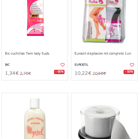
Bic cuchillas Twin lady 5uds.
Eurostil depilacion kit completo 1un
BIC
EUROSTIL
- 50%
- 50%
1,34€
10,22€
2,70€
20,58€