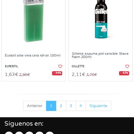
Gillette espuma piel sensible Shave
Eurostil aloe vera cera roll-on 100ml
Foam 200ml
EUROSTIL
GILLETTE
- 44%
- 43%
1,63€
2,11€
2,90€
3,70€
Anterior
1
2
3
4
Siguiente
Síguenos en: