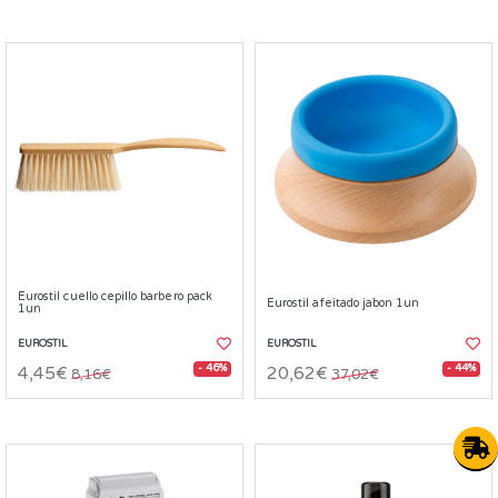
Eurostil cuello cepillo barbero pack
Eurostil afeitado jabon 1un
1un
EUROSTIL
EUROSTIL
- 46%
- 44%
4,45€
20,62€
8,16€
37,02€