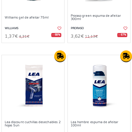
Proraso green espuma de afeitar
Williams gel de afeitar 75ml
300ml
WILLIAMS
PRORASO
- 68%
- 67%
1,37€
3,62€
4,31€
11,13€
Lea discount cuchillas desechables 2
Lea hombre espuma de afeitar
hojas 5un
100ml