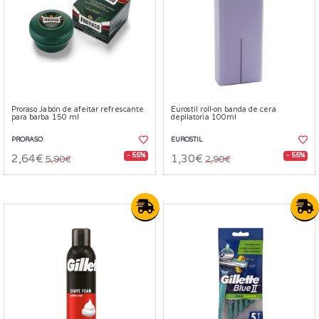
Proraso Jabón de afeitar refrescante
Eurostil roll-on banda de cera
para barba 150 ml
depilatoria 100ml
PRORASO
EUROSTIL
- 55%
- 55%
2,64€
1,30€
5,90€
2,90€