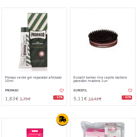
Proraso verde gel reparador afeitado
Eurostil barber line cepillo barbero
10ml
poseidon madera 1un
PRORASO
EUROSTIL
- 51%
- 51%
1,83€
5,11€
3,75€
10,42€