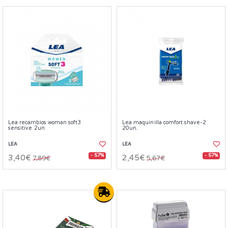
Lea recambios woman soft3
Lea maquinilla comfort shave-2
sensitive 2un
20un.
LEA
LEA
- 57%
- 57%
3,40€
2,45€
7,89€
5,67€