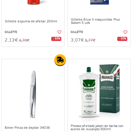
Gillette Blue II maquinillas Plus
Gillette espuma de afeitar 200ml
Slalom 5 uds
GILLETTE
GILLETTE
- 55%
- 55%
2,13€
3,07€
4,70€
6,77€
Proraso afeitado jabon de barba con
Beter Pinza de depilar 34036
aceite de eucalipto 500ml