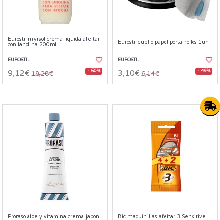
Eurostil myrsol crema liquida afeitar
Eurostil cuello papel porta-rollos 1un
con lanolina 200ml
EUROSTIL
EUROSTIL
- 50%
- 49%
9,12€
3,10€
18,28€
6,14€
Proraso aloe y vitamina crema jabon
Bic maquinillas afeitar 3 Sensitive