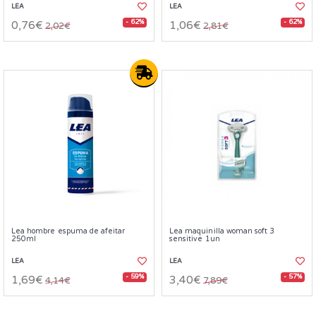
LEA
LEA
- 62%
- 62%
0,76€
1,06€
2,02€
2,81€
Lea hombre espuma de afeitar
Lea maquinilla woman soft 3
250ml
sensitive 1un
LEA
LEA
- 59%
- 57%
1,69€
3,40€
4,14€
7,89€