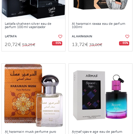
Lattafa shaheen silver eau de
Al haramain rawaa eau de parfum
parfum 100ml vaporizador
100ml
LATTAFA
AL HARAMAIN
- 65%
- 65%
20,72€
13,72€
59,25€
39,00€
Al haramain musk perfume puro
Armaf spave age eau de parfum