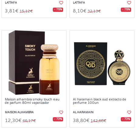
LATTAFA
LATTAFA
- 75%
- 75%
3,81€
8,10€
15,12€
32,13€
Maison alhambra smoky touch eau
Al haramain black oud extracto de
de parfum 80ml vaporizador
perfume 100un
MAISON ALHAMBRA
AL HARAMAIN
- 73%
- 73%
12,30€
38,80€
46,17€
142,68€