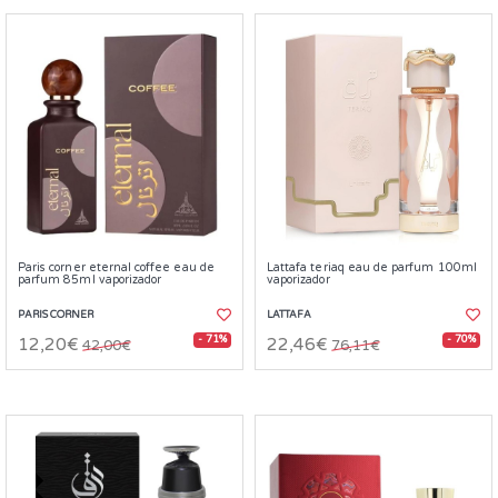
Paris corner eternal coffee eau de
Lattafa teriaq eau de parfum 100ml
parfum 85ml vaporizador
vaporizador
PARIS CORNER
LATTAFA
- 71%
- 70%
12,20€
22,46€
42,00€
76,11€