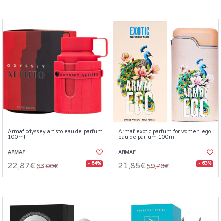
Armaf odyssey artisto eau de parfum
Armaf exotic parfum for women ego
100ml
eau de parfum 100ml
ARMAF
ARMAF
- 64%
- 63%
22,87€
21,85€
63,00€
59,70€