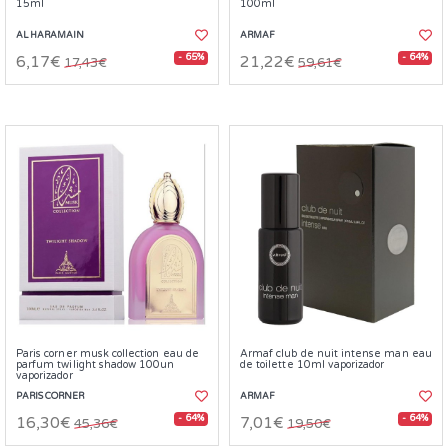
15ml
100ml
AL HARAMAIN
ARMAF
- 65%
- 64%
6,17€
21,22€
17,43€
59,61€
Paris corner musk collection eau de
Armaf club de nuit intense man eau
parfum twilight shadow 100un
de toilette 10ml vaporizador
vaporizador
PARIS CORNER
ARMAF
- 64%
- 64%
16,30€
7,01€
45,36€
19,50€