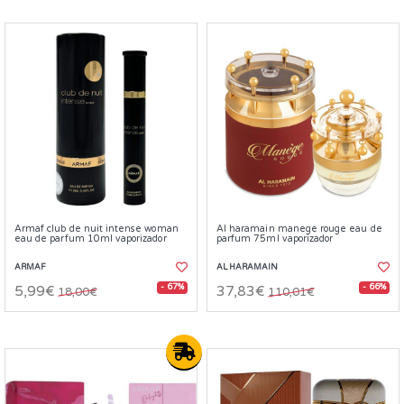
Armaf club de nuit intense woman
Al haramain manege rouge eau de
eau de parfum 10ml vaporizador
parfum 75ml vaporizador
ARMAF
AL HARAMAIN
- 67%
- 66%
5,99€
37,83€
18,00€
110,01€