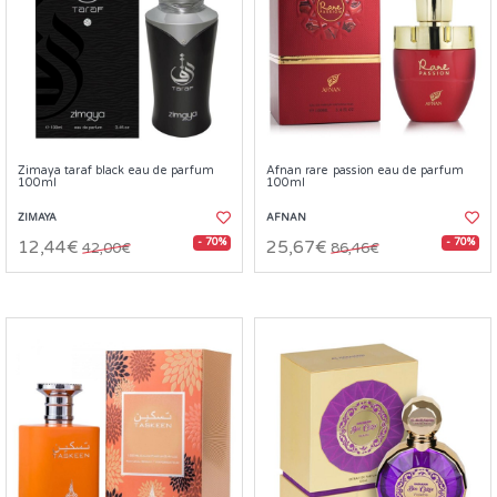
Zimaya taraf black eau de parfum
Afnan rare passion eau de parfum
100ml
100ml
ZIMAYA
AFNAN
- 70%
- 70%
12,44€
25,67€
42,00€
86,46€