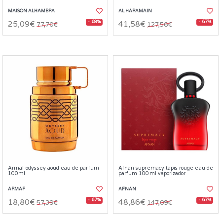
MAISON ALHAMBRA
AL HARAMAIN
- 68%
- 67%
25,09€
41,58€
77,70€
127,56€
Armaf odyssey aoud eau de parfum
Afnan supremacy tapis rouge eau de
100ml
parfum 100ml vaporizador
ARMAF
AFNAN
- 67%
- 67%
18,80€
48,86€
57,39€
147,09€