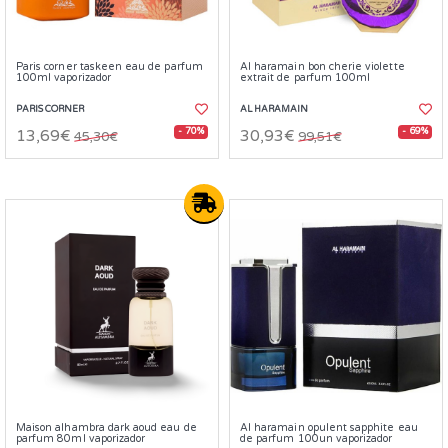
Paris corner taskeen eau de parfum
Al haramain bon cherie violette
100ml vaporizador
extrait de parfum 100ml
PARIS CORNER
AL HARAMAIN
- 70%
- 69%
13,69€
30,93€
45,30€
99,51€
Maison alhambra dark aoud eau de
Al haramain opulent sapphite eau
parfum 80ml vaporizador
de parfum 100un vaporizador