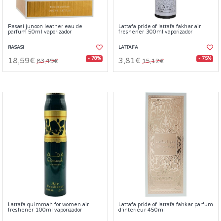
Rasasi junoon leather eau de
Lattafa pride of lattafa fakhar air
parfum 50ml vaporizador
freshener 300ml vaporizador
RASASI
LATTAFA
- 78%
- 75%
18,59€
3,81€
83,49€
15,12€
Lattafa quimmah for women air
Lattafa pride of lattafa fahkar parfum
freshener 100ml vaporizador
d'interieur 450ml