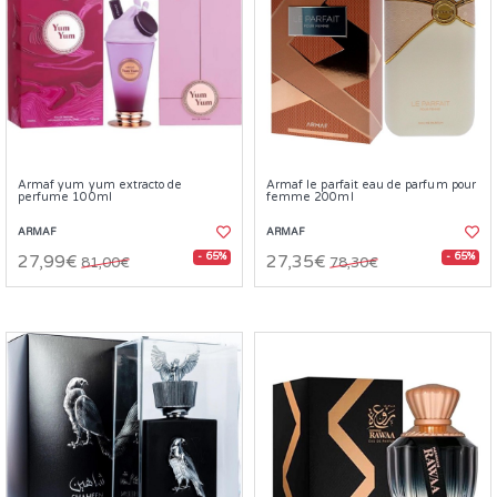
Armaf yum yum extracto de
Armaf le parfait eau de parfum pour
perfume 100ml
femme 200ml
ARMAF
ARMAF
- 65%
- 65%
27,99€
27,35€
81,00€
78,30€