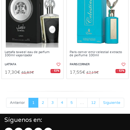
Lattafa taweel eau de parfum
Paris corner emir celestial extracto
100ml vaporizador
de perfume 100ml
LATTAFA
PARIS CORNER
- 63%
- 63%
17,30€
17,55€
46,83€
47,19€
Anterior
1
2
3
4
5
…
12
Siguiente
Síguenos en: