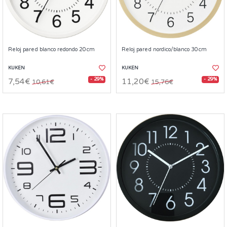
Reloj pared blanco redondo 20cm
Reloj pared nordico/blanco 30cm
KUKEN
KUKEN
- 29%
- 29%
7,54€
11,20€
10,61€
15,76€