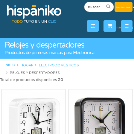
Powered
by
Tra
Relojes y despertadores
Productos de primeras marcas para Electronica
INICIO
HOGAR
ELECTRODOMÉSTICOS
RELOJES Y DESPERTADORES
Total de productos disponibles
20