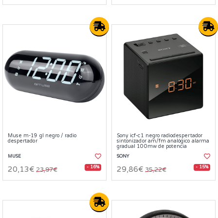
Muse m-19 gl negro / radio
Sony icf-c1 negro radiodespertador
despertador
sintonizador am/fm analógico alarma
gradual 100mw de potencia
MUSE
SONY
- 16%
- 15%
20,13€
29,86€
23,97€
35,22€