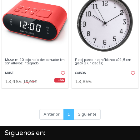
Muse m-10 rojo radio despertador fm
Reloj pared negro/blanco ø21,5 cm
con altavoz integrado
(pack 2 unidades)
MUSE
CAISON
- 15%
13,48€
13,89€
15,90€
Anterior
1
Siguiente
Síguenos en: