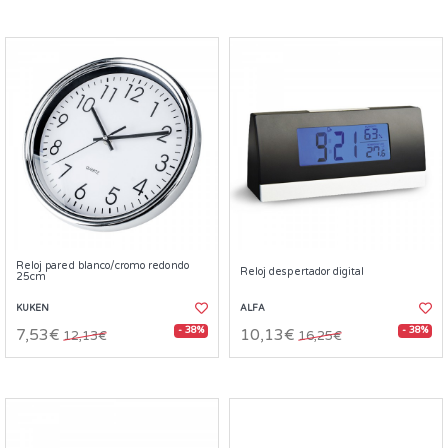
Reloj pared blanco/cromo redondo
Reloj despertador digital
25cm
KUKEN
ALFA
- 38%
- 38%
7,53€
10,13€
12,13€
16,25€