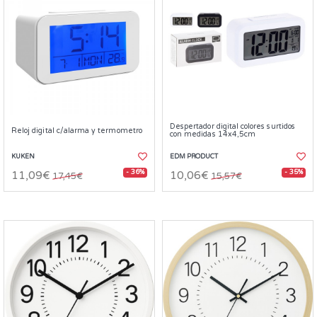
Despertador digital colores surtidos
Reloj digital c/alarma y termometro
con medidas 14x4,5cm
KUKEN
EDM PRODUCT
- 36%
- 35%
11,09€
10,06€
17,45€
15,57€