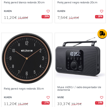
Reloj pared blanco redondo 30cm
Reloj pared negro redondo 20cm
KUKEN
KUKEN
- 29%
- 28%
11,20€
7,54€
15,68€
10,45€
Muse m091r / radio despertador de
Reloj pared negro redondo 30cm
estantería
KUKEN
MUSE
- 27%
- 16%
11,20€
33,37€
15,28€
39,75€