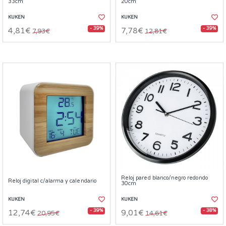
33cm
20cm
KUKEN
KUKEN
- 39%
- 39%
4,81€
7,78€
7,93€
12,81€
Reloj pared blanco/negro redondo
Reloj digital c/alarma y calendario
30cm
KUKEN
KUKEN
- 39%
- 38%
12,74€
9,01€
20,95€
14,61€