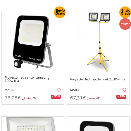
Envío
Envío
Gratis
Gratis
Promo
Proyector led sensor samsung
Proyector led tripode 5mt.2x30w.fria
100w.fria
MATEL
MATEL
- 30%
- 29%
76,08€
67,31€
109,17€
94,65€