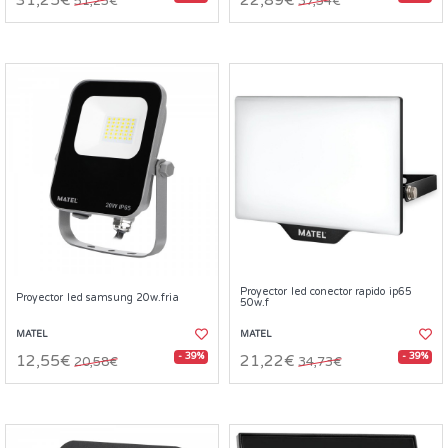
31,25€
22,89€
51,25€
37,54€
Proyector led conector rapido ip65
Proyector led samsung 20w.fria
50w.f
MATEL
MATEL
- 39%
- 39%
12,55€
21,22€
20,58€
34,73€