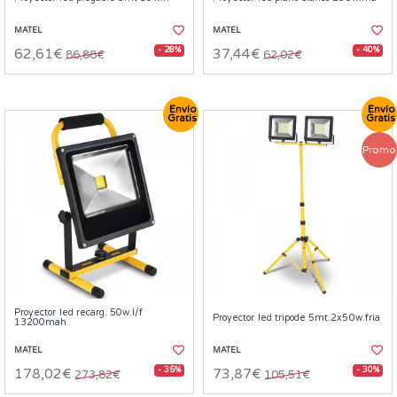
MATEL
MATEL
- 28%
- 40%
62,61€
37,44€
86,88€
62,02€
Envío
Envío
Gratis
Gratis
Promo
Proyector led recarg. 50w.l/f
Proyector led tripode 5mt.2x50w.fria
13200mah
MATEL
MATEL
- 35%
- 30%
178,02€
73,87€
273,82€
105,51€