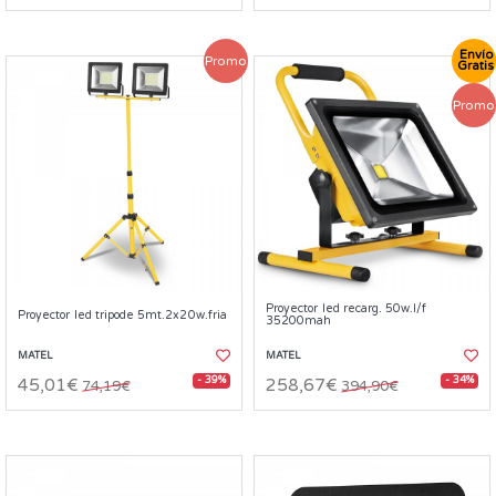
Envío
Promo
Gratis
Promo
Proyector led recarg. 50w.l/f
Proyector led tripode 5mt.2x20w.fria
35200mah
MATEL
MATEL
- 39%
- 34%
45,01€
258,67€
74,19€
394,90€