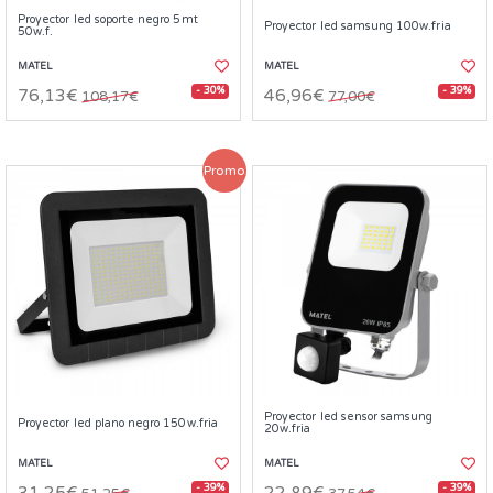
Proyector led soporte negro 5mt
Proyector led samsung 100w.fria
50w.f.
MATEL
MATEL
- 30%
- 39%
76,13€
46,96€
108,17€
77,00€
Promo
Proyector led sensor samsung
Proyector led plano negro 150w.fria
20w.fria
MATEL
MATEL
- 39%
- 39%