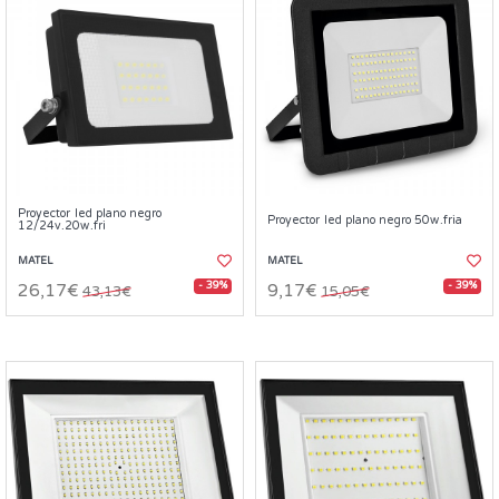
Proyector led plano negro
Proyector led plano negro 50w.fria
12/24v.20w.fri
MATEL
MATEL
- 39%
- 39%
26,17€
9,17€
43,13€
15,05€