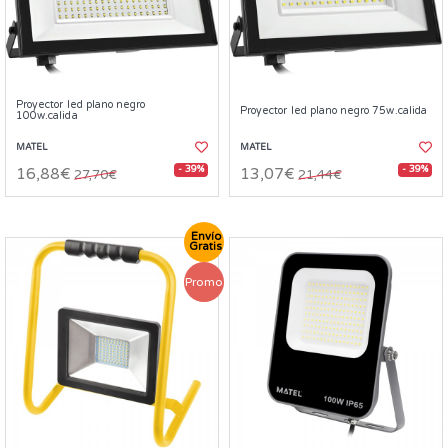
Proyector led plano negro
Proyector led plano negro 75w.calida
100w.calida
MATEL
MATEL
- 39%
- 39%
16,88€
13,07€
27,70€
21,44€
Envío
Gratis
Promo