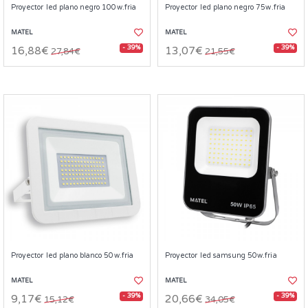
Proyector led plano negro 100w.fria
Proyector led plano negro 75w.fria
MATEL
MATEL
- 39%
- 39%
16,88€
13,07€
27,84€
21,55€
Proyector led plano blanco 50w.fria
Proyector led samsung 50w.fria
MATEL
MATEL
- 39%
- 39%
9,17€
20,66€
15,12€
34,05€