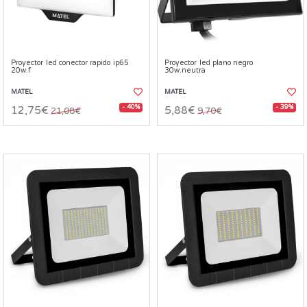
Proyector led conector rapido ip65
Proyector led plano negro
20w.f
30w.neutra
MATEL
MATEL
- 40%
- 39%
12,75€
5,88€
21,08€
9,70€