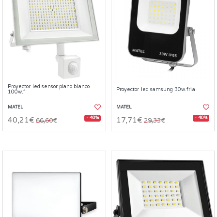
Proyector led sensor plano blanco
Proyector led samsung 30w.fria
100w.f
MATEL
MATEL
- 40%
- 40%
40,21€
17,71€
66,60€
29,33€