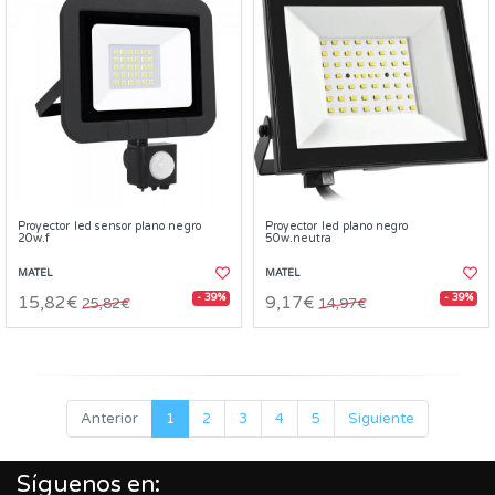
Proyector led sensor plano negro
Proyector led plano negro
20w.f
50w.neutra
MATEL
MATEL
- 39%
- 39%
15,82€
9,17€
25,82€
14,97€
Anterior
1
2
3
4
5
Siguiente
Síguenos en: