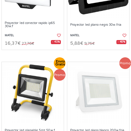
Proyector led conector rapido ip65
Proyector led plano negro 30w.fria
30w.f
MATEL
MATEL
- 41%
- 40%
16,37€
5,88€
27,76€
9,75€
Envío
Promo
Gratis
Promo
Proyector led plegable 5mt 50w.f.
Proyector led plano blanco 200w.fria