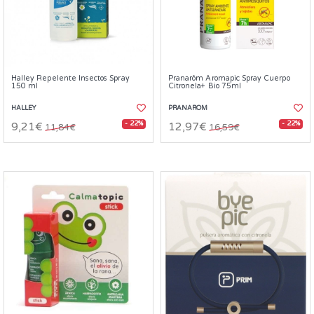
Halley Repelente Insectos Spray
Pranarôm Aromapic Spray Cuerpo
150 ml
Citronela+ Bio 75ml
HALLEY
PRANAROM
- 22%
- 22%
9,21€
12,97€
11,84€
16,59€