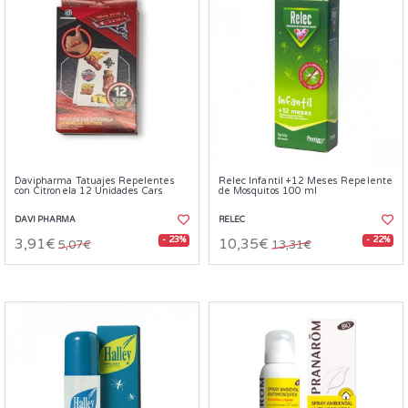
Davipharma Tatuajes Repelentes
Relec Infantil +12 Meses Repelente
con Citronela 12 Unidades Cars
de Mosquitos 100 ml
DAVI PHARMA
RELEC
- 23%
- 22%
3,91€
10,35€
5,07€
13,31€