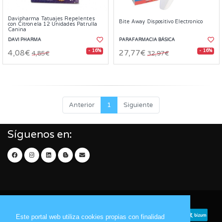
Davipharma Tatuajes Repelentes
Bite Away Dispositivo Electronico
con Citronela 12 Unidades Patrulla
Canina
DAVI PHARMA
PARAFARMACIA BÁSICA
- 16%
- 16%
4,08€
27,77€
4,85€
32,97€
Anterior
1
Siguiente
Síguenos en:
Este portal web utiliza cookies propias con finalidad