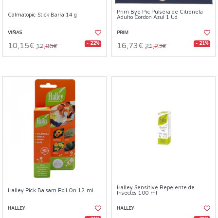
Prim Bye Pic Pulsera de Citronela
Calmatopic Stick Barra 14 g
Adulto Cordon Azul 1 Ud
VIÑAS
PRIM
- 22%
- 21%
10,15€
16,73€
12,96€
21,23€
Halley Sensitive Repelente de
Halley Pick Balsam Roll On 12 ml
Insectos 100 ml
HALLEY
HALLEY