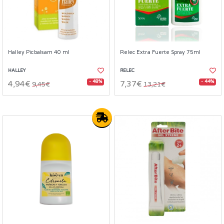
Halley Picbalsam 40 ml
Relec Extra Fuerte Spray 75ml
HALLEY
RELEC
- 48%
- 44%
4,94€
7,37€
9,45€
13,21€