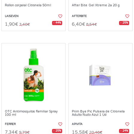
Rollon corporal Citronela 50ml
After Bite Gel Xtreme 2a 20 g
LAISEVEN
AFTERBITE
- 44%
- 25%
1,90€
6,40€
3,40€
8,54€
OTC Antimosquitos Familiar Spray
Prim Bye Pic Pulsera de Citronela
100 ml
Adulto Nudo Azul 1 Ud
FERRER
APIVITA
- 25%
- 24%
7,34€
15,58€
9,79€
20,46€