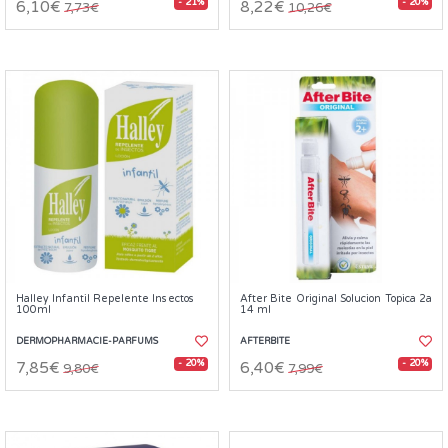
- 21%
- 20%
6,10€
8,22€
7,73€
10,26€
Halley Infantil Repelente Insectos
After Bite Original Solucion Topica 2a
100ml
14 ml
DERMOPHARMACIE-PARFUMS
AFTERBITE
- 20%
- 20%
7,85€
6,40€
9,80€
7,99€