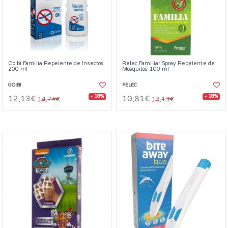
Goibi Familia Repelente de Insectos
Relec Familiar Spray Repelente de
200 ml
Mosquitos 100 ml
GOIBI
RELEC
- 18%
- 18%
12,13€
10,81€
14,74€
13,13€