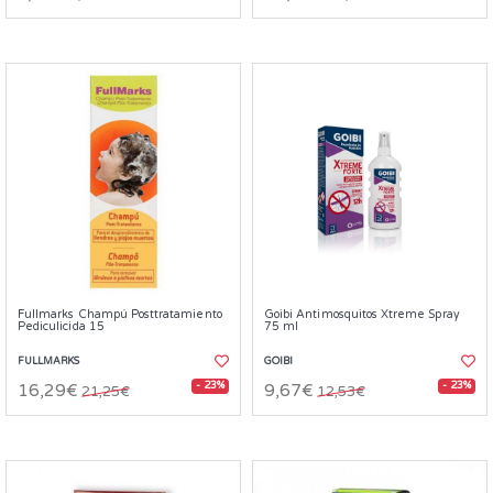
Fullmarks Champú Posttratamiento
Goibi Antimosquitos Xtreme Spray
Pediculicida 15
75 ml
FULLMARKS
GOIBI
- 23%
- 23%
16,29€
9,67€
21,25€
12,53€