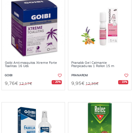
Goibi Antimosquitos Xtreme Forte
Pranabb Gel Calmante
Toallitas 16 Uds
Postpicaduras 1 Rollon 15 m
GOIBI
PRANAROM
- 20%
- 19%
9,76€
9,95€
12,17€
12,36€