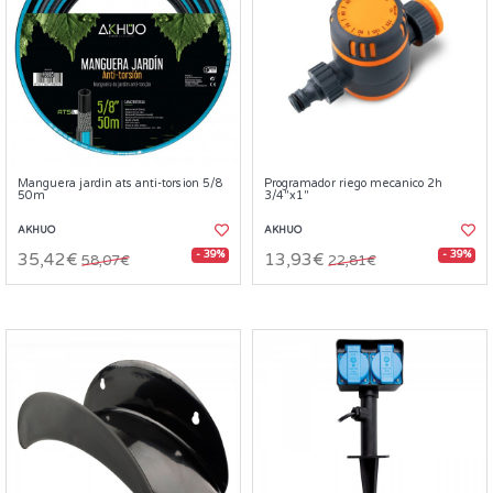
Manguera jardin ats anti-torsion 5/8
Programador riego mecanico 2h
50m
3/4"x1"
AKHUO
AKHUO
- 39%
- 39%
35,42€
13,93€
58,07€
22,81€