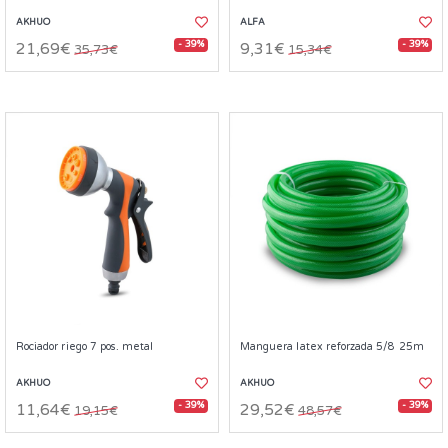
AKHUO
ALFA
- 39%
- 39%
21,69€
9,31€
35,73€
15,34€
Rociador riego 7 pos. metal
Manguera latex reforzada 5/8 25m
AKHUO
AKHUO
- 39%
- 39%
11,64€
29,52€
19,15€
48,57€