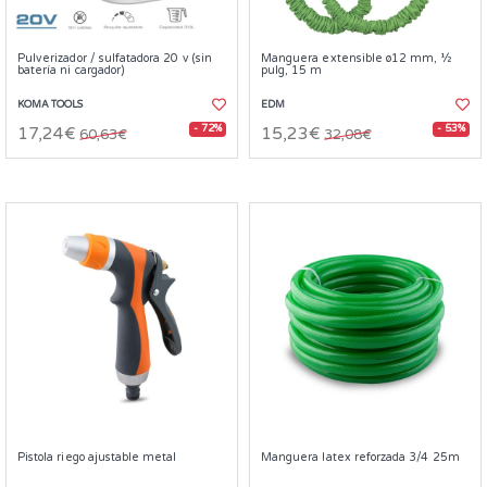
Pulverizador / sulfatadora 20 v (sin
Manguera extensible ø12 mm, ½
batería ni cargador)
pulg, 15 m
KOMA TOOLS
EDM
- 72%
- 53%
17,24€
15,23€
60,63€
32,08€
Pistola riego ajustable metal
Manguera latex reforzada 3/4 25m