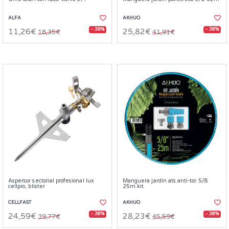
ALFA
AKHUO
- 39%
- 38%
11,26€
25,82€
18,35€
41,91€
Aspersor sectorial profesional lux
Manguera jardin ats anti-tor.5/8
cellpro, blister
25m.kit
CELLFAST
AKHUO
- 38%
- 38%
24,59€
28,23€
39,77€
45,59€