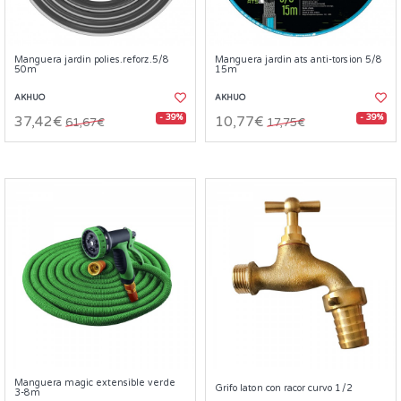
Manguera jardin polies.reforz.5/8
Manguera jardin ats anti-torsion 5/8
50m
15m
AKHUO
AKHUO
- 39%
- 39%
37,42€
10,77€
61,67€
17,75€
Manguera magic extensible verde
Grifo laton con racor curvo 1/2
3-8m