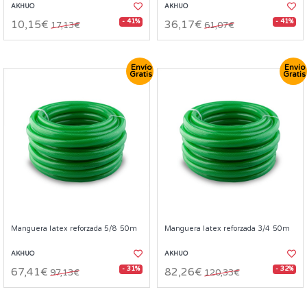
AKHUO
AKHUO
- 41%
- 41%
10,15€
36,17€
17,13€
61,07€
Envío
Envío
Gratis
Gratis
Manguera latex reforzada 5/8 50m
Manguera latex reforzada 3/4 50m
AKHUO
AKHUO
- 31%
- 32%
67,41€
82,26€
97,13€
120,33€