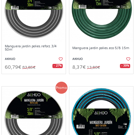
Manguera jardin polies.reforz.3/4
Manguera jardin polies.eco 5/8 15m
50m
AKHUO
AKHUO
- 27%
- 39%
60,79€
8,37€
83,85€
13,80€
Promo