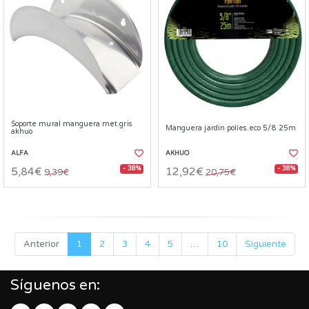
Soporte mural manguera met.gris
Manguera jardin polies.eco 5/8 25m
akhuo
ALFA
AKHUO
- 38%
- 38%
5,84€
12,92€
9,39€
20,75€
Anterior
1
2
3
4
5
…
10
Siguiente
Síguenos en: