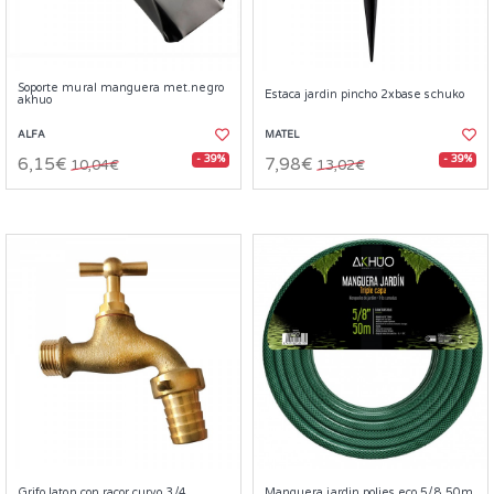
Soporte mural manguera met.negro
Estaca jardin pincho 2xbase schuko
akhuo
ALFA
MATEL
- 39%
- 39%
6,15€
7,98€
10,04€
13,02€
Grifo laton con racor curvo 3/4
Manguera jardin polies.eco 5/8 50m