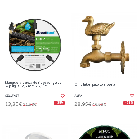
Manguera porosa de riego por goteo
Grifo laton pato con roseta
½ pulg, ø12,5 mm x 7,5 m
CELLFAST
ALFA
- 38%
- 38%
13,35€
28,95€
21,50€
46,53€