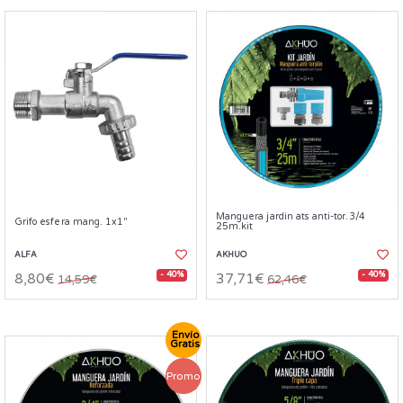
Manguera jardin ats anti-tor.3/4
Grifo esfera mang. 1x1"
25m.kit
ALFA
AKHUO
- 40%
- 40%
8,80€
37,71€
14,59€
62,46€
Envío
Gratis
Promo