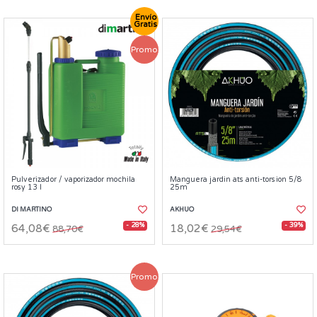
Envío
Gratis
Promo
Pulverizador / vaporizador mochila
Manguera jardin ats anti-torsion 5/8
rosy 13 l
25m
DI MARTINO
AKHUO
- 28%
- 39%
64,08€
18,02€
88,70€
29,54€
Promo