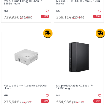
Msi cubi nuc 13mqg-065beu i7-
Msi cubi 5 1m-439beu core 5-120u
1365u negro
blanco
MSI
MSI
- 16%
- 15%
739,93€
359,11€
878,66€
423,24€
Msi cubi 5 1m-441beu core3-100u
Msi pro dp80 a14g-016beu i7-
blanco
14700 negro
MSI
MSI
- 15%
- 15%
235,64€
564,98€
277,72€
665,87€