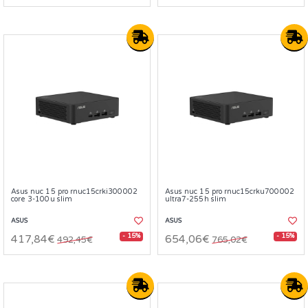
Asus nuc 15 pro rnuc15crki300002
Asus nuc 15 pro rnuc15crku700002
core 3-100u slim
ultra7-255h slim
ASUS
ASUS
- 15%
- 15%
417,84€
654,06€
492,45€
765,02€