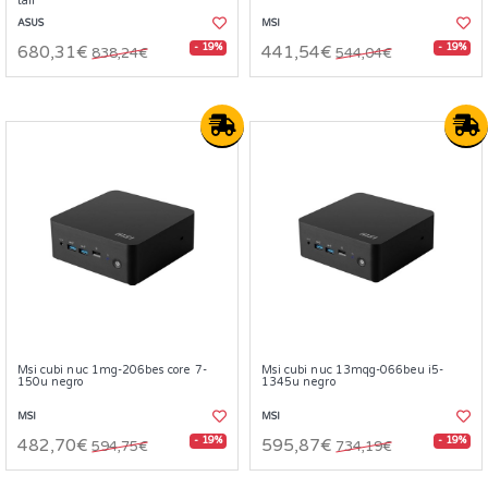
tall
ASUS
MSI
- 19%
- 19%
680,31€
441,54€
838,24€
544,04€
Msi cubi nuc 1mg-206bes core 7-
Msi cubi nuc 13mqg-066beu i5-
150u negro
1345u negro
MSI
MSI
- 19%
- 19%
482,70€
595,87€
594,75€
734,19€