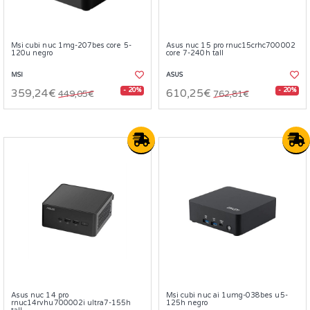
Msi cubi nuc 1mg-207bes core 5-
Asus nuc 15 pro rnuc15crhc700002
120u negro
core 7-240h tall
MSI
ASUS
- 20%
- 20%
359,24€
610,25€
449,05€
762,81€
Asus nuc 14 pro
Msi cubi nuc ai 1umg-038bes u5-
rnuc14rvhu700002i ultra7-155h
125h negro