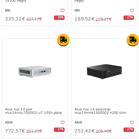
14100 negro
negro
MSI
MSI
- 18%
- 17%
335,32€
189,52€
407,17€
229,21€
Asus nuc 14 pro+
Asus nuc 14 essencial
rnuc14rvsu700002i u7-155h plata
rnuc14mnk2500002 n250 slim
ASUS
ASUS
- 17%
- 17%
772,57€
253,42€
931,23€
305,46€