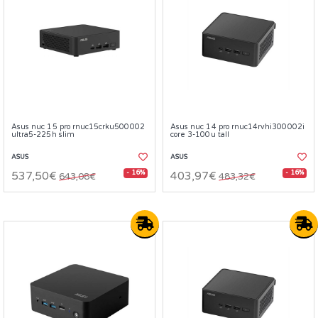
Asus nuc 15 pro rnuc15crku500002
Asus nuc 14 pro rnuc14rvhi300002i
ultra5-225h slim
core 3-100u tall
ASUS
ASUS
- 16%
- 16%
537,50€
403,97€
643,08€
483,32€