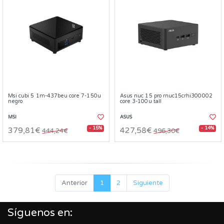
Msi cubi 5 1m-437beu core 7-150u
Asus nuc 15 pro rnuc15crhi300002
negro
core 3-100u tall
MSI
ASUS
- 15%
- 14%
379,81€
427,58€
444,24€
496,30€
Anterior
1
2
Siguiente
Síguenos en: