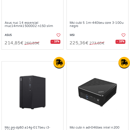
Asus nuc 14 essencial
Msi cubi 5 1m-440beu core 3-100u
rnuc14mnk1500002 n150 slim
negro
ASUS
MSI
- 18%
- 18%
214,85€
225,36€
260,89€
273,65€
Msi pro dp80 a14g-017beu i3-
Msi cubi n adl-046bes intel n200