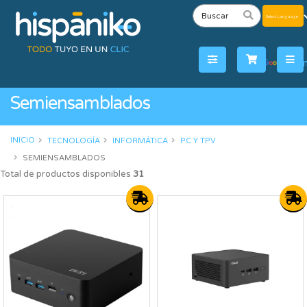
Powered
by
Tra
Semiensamblados
INICIO
TECNOLOGÍA
INFORMÁTICA
PC Y TPV
SEMIENSAMBLADOS
Total de productos disponibles
31