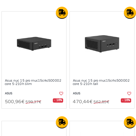
Asus nuc 15 pro rnuc15crkc500002
Asus nuc 15 pro rnuc15crhc500002
core 5-210h slim
core 5-210h tall
ASUS
ASUS
- 16%
- 16%
500,96€
470,44€
599,37€
562,85€