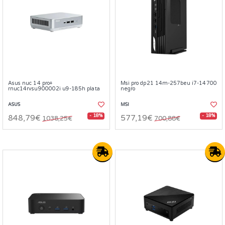
Asus nuc 14 pro+
Msi pro dp21 14m-257beu i7-14700
rnuc14rvsu900002i u9-185h plata
negro
ASUS
MSI
- 18%
- 18%
848,79€
577,19€
1038,25€
700,88€