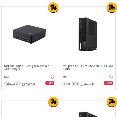
Msi cubi nuc ai 1umg-037bes u7-
Msi pro dp21 14m-258beu i3-14100
155h negro
negro
MSI
MSI
- 18%
- 18%
544,42€
314,35€
665,95€
384,52€