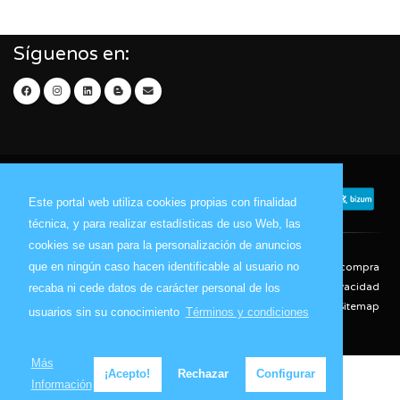
Síguenos en:
Este portal web utiliza cookies propias con finalidad
técnica, y para realizar estadísticas de uso Web, las
cookies se usan para la personalización de anuncios
que en ningún caso hacen identificable al usuario no
Contacto
Aviso Legal
Condiciones de compra
Política de envíos
Política de devolución
Política de Privacidad
recaba ni cede datos de carácter personal de los
Política de Cookies
Sitemap
usuarios sin su conocimiento
Términos y condiciones
© 2026 - Todos los derechos reservados.
Más
¡Acepto!
Rechazar
Configurar
Información