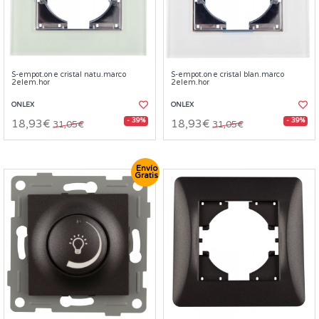
S-empot.one cristal natu.marco
S-empot.one cristal blan.marco
2elem.hor
2elem.hor
ONLEX
ONLEX
- 39%
- 39%
18,93€
18,93€
31,05€
31,05€
Envío
Gratis