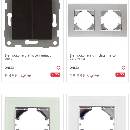
S-empot.one grafito conmutador
S-empot.one alum.plata marco
doble
2elem.hor
ONLEX
ONLEX
- 39%
- 39%
6,45€
18,93€
10,59€
31,05€