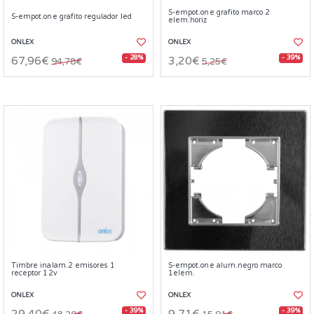
S-empot.one grafito marco 2
S-empot.one grafito regulador led
elem.horiz
ONLEX
ONLEX
- 28%
- 39%
67,96€
3,20€
94,78€
5,25€
Timbre inalam.2 emisores 1
S-empot.one alum.negro marco
receptor 12v
1elem.
ONLEX
ONLEX
- 39%
- 39%