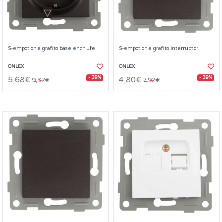
S-empot.one grafito base enchufe
S-empot.one grafito interruptor
ONLEX
ONLEX
- 39%
- 39%
5,68€
4,80€
9,37€
7,92€