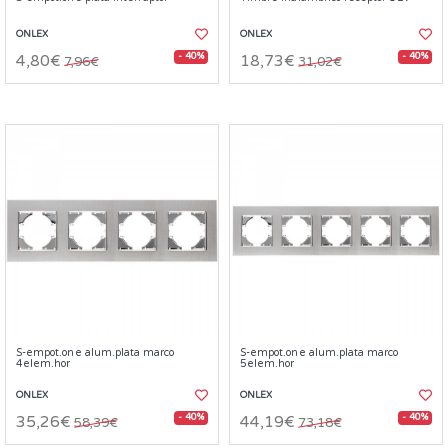
ONLEX
ONLEX
- 40%
- 40%
4,80€
18,73€
7,96€
31,02€
S-empot.one alum.plata marco
S-empot.one alum.plata marco
4elem.hor
5elem.hor
ONLEX
ONLEX
- 40%
- 40%
35,26€
44,19€
58,39€
73,18€