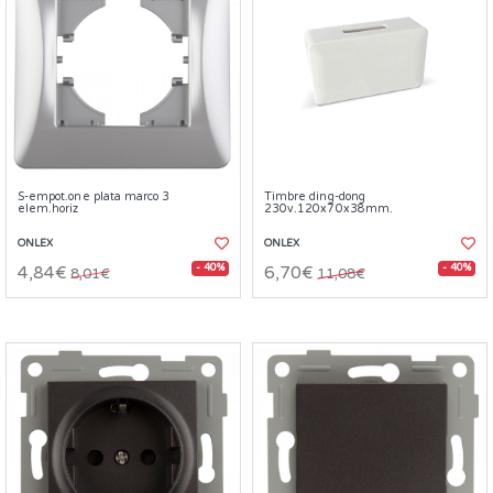
S-empot.one plata marco 3
Timbre ding-dong
elem.horiz
230v.120x70x38mm.
ONLEX
ONLEX
- 40%
- 40%
4,84€
6,70€
8,01€
11,08€