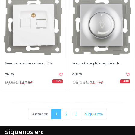
S-empot.one blanca base rj 45
S-empot.one plata regulador luz
ONLEX
ONLEX
- 39%
- 39%
9,05€
16,19€
14,76€
26,41€
Anterior
1
2
3
Siguiente
Síguenos en: