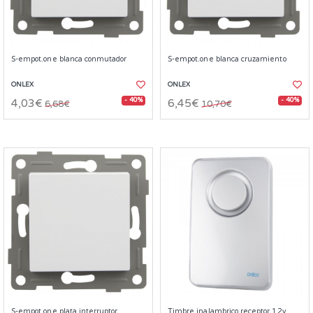
S-empot.one blanca conmutador
S-empot.one blanca cruzamiento
ONLEX
ONLEX
- 40%
- 40%
4,03€
6,45€
6,68€
10,70€
S-empot.one plata interruptor
Timbre inalambrico receptor 12v