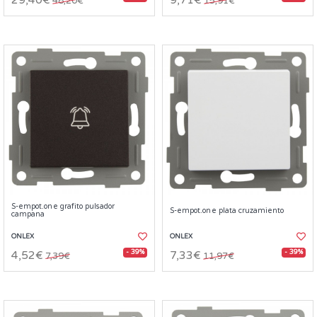
29,40€
9,71€
48,20€
15,91€
S-empot.one grafito pulsador
S-empot.one plata cruzamiento
campana
ONLEX
ONLEX
- 39%
- 39%
4,52€
7,33€
7,39€
11,97€