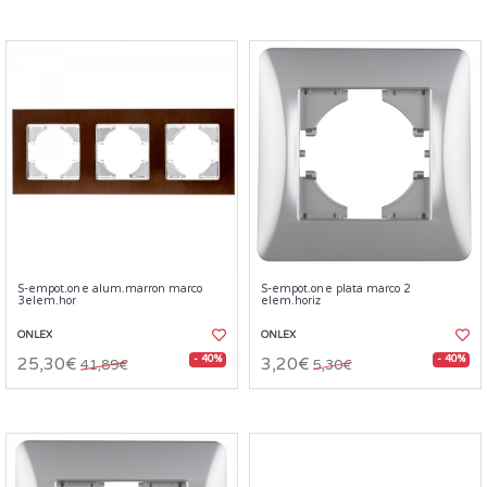
S-empot.one alum.marron marco
S-empot.one plata marco 2
3elem.hor
elem.horiz
ONLEX
ONLEX
- 40%
- 40%
25,30€
3,20€
41,89€
5,30€