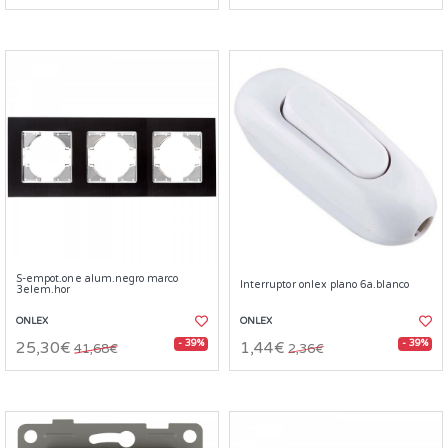
S-empot.one alum.negro marco
Interruptor onlex plano 6a.blanco
3elem.hor
ONLEX
ONLEX
- 39%
- 39%
25,30€
1,44€
41,68€
2,36€