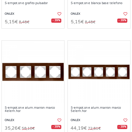
S-empot.one grafito pulsador
S-empot.one blanca base telefono
ONLEX
ONLEX
- 39%
- 39%
5,15€
5,15€
8,48€
8,48€
S-empot.one alum.marron marco
S-empot.one alum.marron marco
4elem.hor
5elem.hor
ONLEX
ONLEX
- 39%
- 39%
35,26€
44,19€
58,10€
72,81€