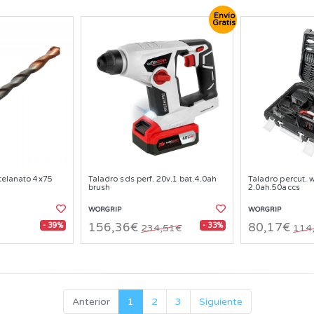
Envío
Gratis
celanato 4x75
Taladro sds perf. 20v.1 bat.4.0ah
Taladro percut. 
brush
2.0ah.50accs
WORGRIP
WORGRIP
- 39%
- 33%
156,36€
80,17€
234,51€
114
Anterior
1
2
3
Siguiente