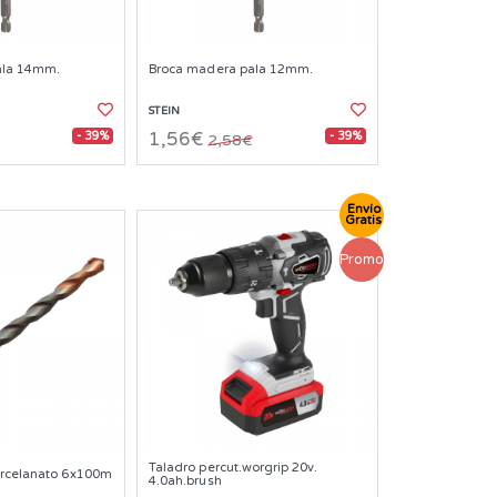
ala 14mm.
Broca madera pala 12mm.
STEIN
- 39%
- 39%
1,56€
2,58€
Envío
Gratis
Promo
Taladro percut.worgrip 20v.
orcelanato 6x100m
4.0ah.brush