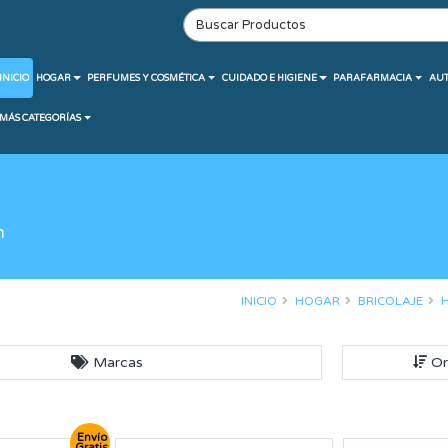
INICIO
HOGAR
PERFUMES Y COSMÉTICA
CUIDADO E HIGIENE
PARAFARMACIA
AU
MÁS CATEGORÍAS
n
INICIO
HOGAR
BRICOLAJE
Marcas
Or
Envío
Gratis