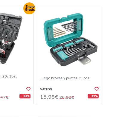
Envío
Gratis
w. 20v.1bat
Juego brocas y puntas 35 pcs.
VATTON
- 30%
- 39%
15,98€
,47€
26,02€