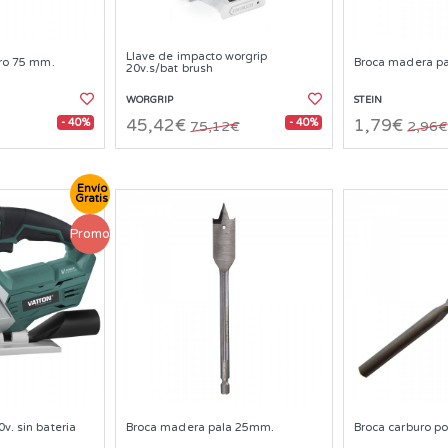
Llave de impacto worgrip
dro 75 mm.
Broca madera p
20v.s/bat brush
WORGRIP
STEIN
- 40%
- 40%
45,42€
1,79€
75,12€
2,96€
Envío
Gratis
Promo
v. sin bateria
Broca madera pala 25mm.
Broca carburo p