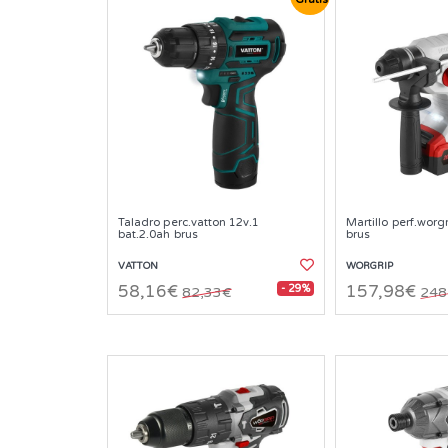
Taladro perc.vatton 12v.1
Martillo perf.worg
bat.2.0ah brus
brus
VATTON
WORGRIP
- 29%
58,16€
157,98€
82,33€
248