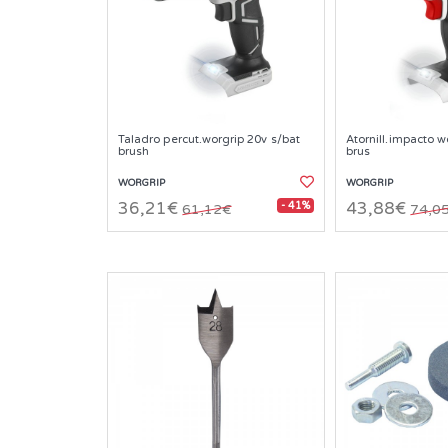
Taladro percut.worgrip 20v s/bat
Atornill.impacto w
brush
brus
WORGRIP
WORGRIP
- 41%
36,21€
43,88€
61,12€
74,0