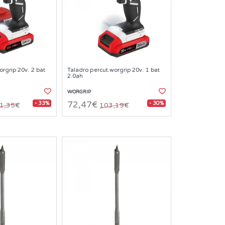
orgrip 20v. 2 bat
Taladro percut.worgrip 20v. 1 bat
2.0ah
WORGRIP
- 33%
- 30%
72,47€
1,35€
103,19€