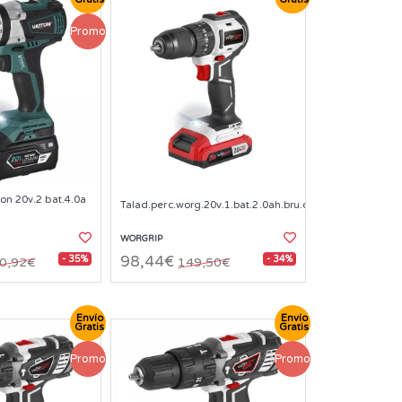
Promo
ton 20v.2 bat.4.0a
Talad.perc.worg.20v.1.bat.2.0ah.bru.comp
WORGRIP
- 35%
- 34%
98,44€
0,92€
149,50€
Envío
Envío
Gratis
Gratis
Promo
Promo