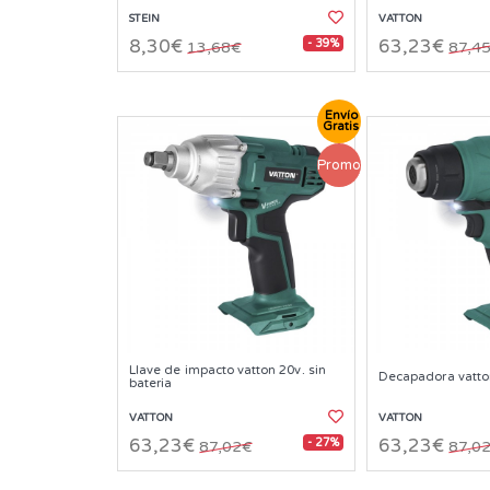
STEIN
VATTON
- 39%
8,30€
63,23€
13,68€
87,4
Envío
Gratis
Promo
Llave de impacto vatton 20v. sin
Decapadora vatton
bateria
VATTON
VATTON
- 27%
63,23€
63,23€
87,02€
87,0