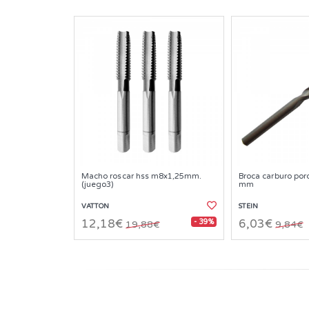
Macho roscar hss m8x1,25mm.
Broca carburo por
(juego3)
mm
VATTON
STEIN
- 39%
12,18€
6,03€
19,88€
9,84€