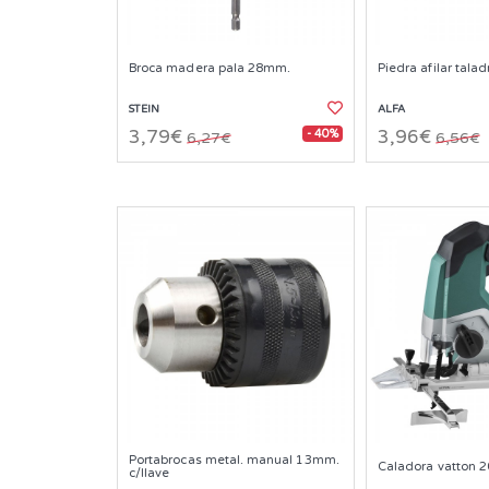
Broca madera pala 28mm.
Piedra afilar tala
STEIN
ALFA
- 40%
3,79€
3,96€
6,27€
6,56€
Portabrocas metal. manual 13mm.
Caladora vatton 20
c/llave