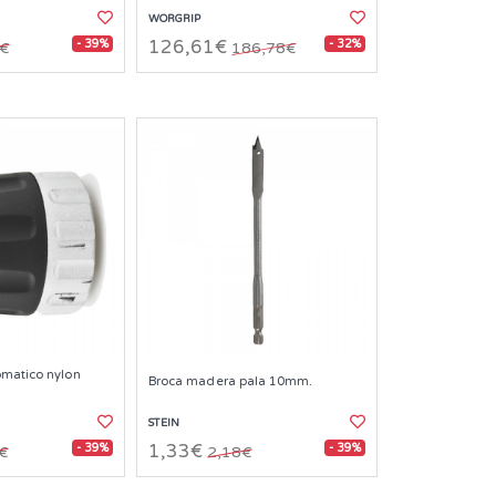
WORGRIP
- 39%
- 32%
126,61€
1€
186,78€
omatico nylon
Broca madera pala 10mm.
STEIN
- 39%
- 39%
1,33€
€
2,18€