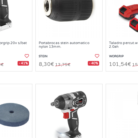
orgrip 20v s/bat
Portabrocas stein automatico
Taladro percut.w
nylon 13mm.
2.0ah
STEIN
WORGRIP
- 41%
- 40%
8,30€
101,54€
5€
13,75€
15