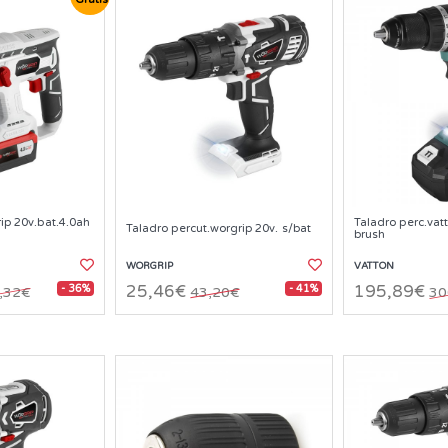
rip 20v.bat.4.0ah
Taladro perc.vat
Taladro percut.worgrip 20v. s/bat
brush
WORGRIP
VATTON
- 36%
- 41%
25,46€
195,89€
,32€
43,20€
30