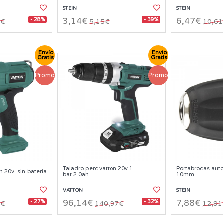
STEIN
STEIN
- 28%
- 39%
3,14€
6,47€
5€
5,15€
10,6
Envío
Envío
Gratis
Gratis
Promo
Promo
Taladro perc.vatton 20v.1
Portabrocas aut
 20v. sin bateria
bat.2.0ah
10mm.
VATTON
STEIN
- 27%
- 32%
96,14€
7,88€
2€
140,97€
12,91