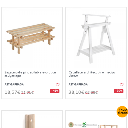
Zapatero de pino apilable evolution
Caballete architect pino macizo
astigarraga
blanco
ASTIGARRAGA
ASTIGARRAGA
- 41%
- 39%
18,57€
38,10€
31,31€
62,89€
Envío
Gratis