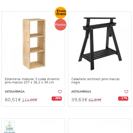
Envío
Gratis
Promo
Estanteria modular 3 cubos dinamic
Caballete architect pino macizo
pino macizo 107 x 36,2 x 34 cm
negro
ASTIGARRAGA
ASTIGARRAGA
- 28%
- 37%
80,51€
39,63€
111,66€
62,89€