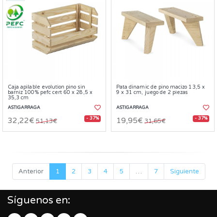
Caja apilable evolution pino sin
Pata dinamic de pino macizo 13,5 x
barniz 100% pefc cert 60 x 28,5 x
9 x 31 cm, juego de 2 piezas
35,3 cm
ASTIGARRAGA
ASTIGARRAGA
- 37%
- 37%
32,22€
19,95€
51,13€
31,65€
Anterior
1
2
3
4
5
…
7
Siguiente
Síguenos en: