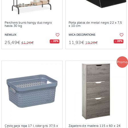
Perchero burro hangy duo negro
Porta platos de metal negro 22 x 7,5
hasta 30 kg
x 10 cm
NEWLUX
MICA DECORATIONS
- 38%
- 38%
25,49€
11,93€
41,26€
19,28€
Promo
Cesto para ropa 17 l, color gris 37,5 x
Zapatero de madera 115 x 60 x 24