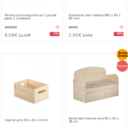
Percha cromo-espuma con 2 pinzas
Estantería color madera 580 x 60 x
(pack 2 unidades)
68 mm
MONDEX
BASICS
- 74%
- 69%
8,08€
2,95€
31,10€
9,45€
Envío
Gratis
Promo
Banco baúl deco de pino 90 x 62 x
Caja de pino 30 x 20 x 14 cm
38 cm