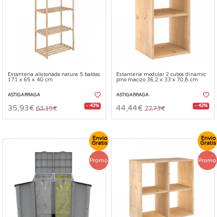
Estanteria alistonada natura 5 baldas
Estanteria modular 2 cubos dinamic
171 x 65 x 40 cm
pino macizo 36,2 x 33 x 70,8 cm
ASTIGARRAGA
ASTIGARRAGA
- 43%
- 43%
35,93€
44,44€
63,15€
77,73€
Envío
Envío
Gratis
Gratis
Promo
Promo