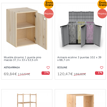
Envío
Envío
Gratis
Gratis
Promo
Promo
Mueble dinamic 1 puerta pino
Armario ecoline 3 puertas 102 x 39
macizo 37,3 x 33 x 53,5 cm
x 88,7 cm
ASTIGARRAGA
ECOLINE
- 37%
- 37%
69,84€
120,47€
110,54€
189,80€