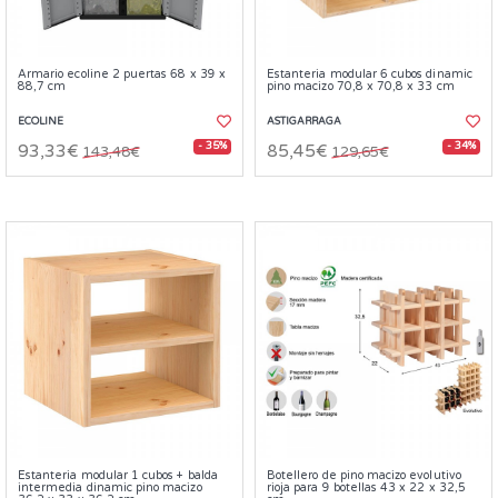
Armario ecoline 2 puertas 68 x 39 x
Estanteria modular 6 cubos dinamic
88,7 cm
pino macizo 70,8 x 70,8 x 33 cm
ECOLINE
ASTIGARRAGA
- 35%
- 34%
93,33€
85,45€
143,48€
129,65€
Estanteria modular 1 cubos + balda
Botellero de pino macizo evolutivo
intermedia dinamic pino macizo
rioja para 9 botellas 43 x 22 x 32,5