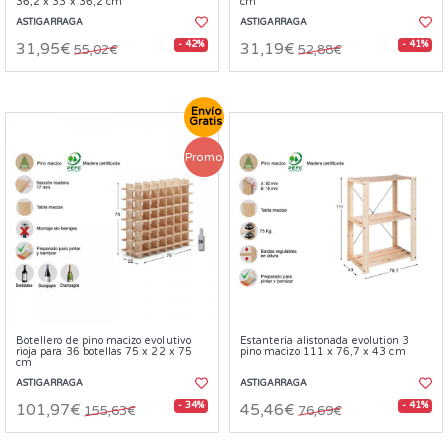
36,2 x 33 x 36,2 cm
cm
ASTIGARRAGA
ASTIGARRAGA
- 42%
- 41%
31,95€
31,19€
55,02€
52,88€
Envío
Gratis
Promo
Botellero de pino macizo evolutivo
Estanteria alistonada evolution 3
rioja para 36 botellas 75 x 22 x 75
pino macizo 111 x 76,7 x 43 cm
cm
ASTIGARRAGA
ASTIGARRAGA
- 34%
- 41%
101,97€
45,46€
155,63€
76,69€