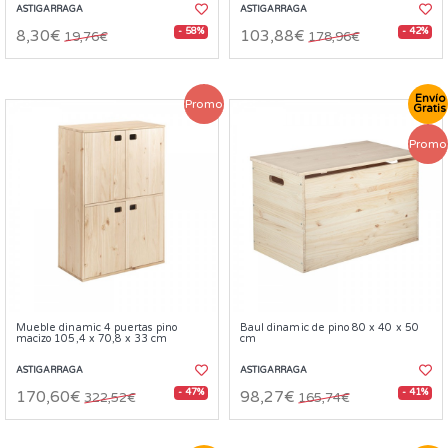
ASTIGARRAGA
ASTIGARRAGA
- 58%
- 42%
8,30€
103,88€
19,76€
178,96€
Envío
Promo
Gratis
Promo
Mueble dinamic 4 puertas pino
Baul dinamic de pino 80 x 40 x 50
macizo 105,4 x 70,8 x 33 cm
cm
ASTIGARRAGA
ASTIGARRAGA
- 47%
- 41%
170,60€
98,27€
322,52€
165,74€