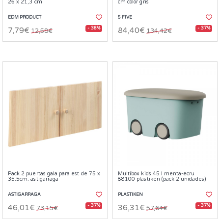
26 x 21,3 cm
cm color gris
EDM PRODUCT
5 FIVE
- 38%
- 37%
7,79€
84,40€
12,58€
134,42€
Pack 2 puertas gala para est de 75 x
Multibox kids 45 l menta-ecru
35.5cm. astigarraga
88100 plastiken (pack 2 unidades)
ASTIGARRAGA
PLASTIKEN
- 37%
- 37%
46,01€
36,31€
73,15€
57,64€