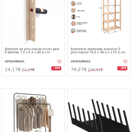
Botellero de pino macizo mural para
Estanteria alistonada evolution 5
9 botellas 7,5 x 9,5 x 60,5 cm
pino macizo 76,5 x 38,5 x 174,5 cm
ASTIGARRAGA
ASTIGARRAGA
- 39%
- 29%
14,17€
74,27€
23,19€
104,41€