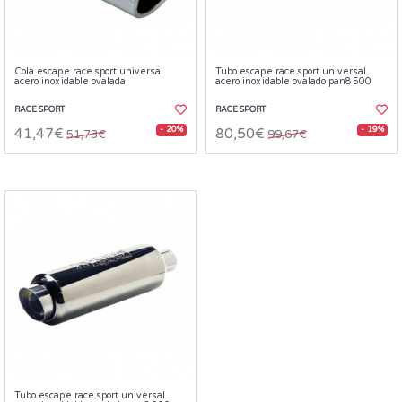
Cola escape race sport universal
Tubo escape race sport universal
acero inoxidable ovalada
acero inoxidable ovalado pan8500
RACE SPORT
RACE SPORT
- 20%
- 19%
41,47€
80,50€
51,73€
99,67€
Tubo escape race sport universal