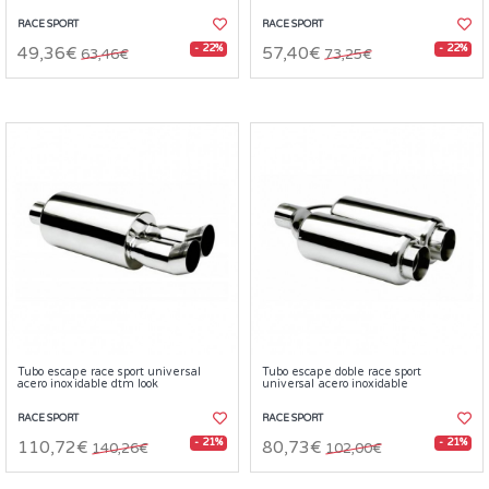
RACE SPORT
RACE SPORT
- 22%
- 22%
49,36€
57,40€
63,46€
73,25€
Tubo escape race sport universal
Tubo escape doble race sport
acero inoxidable dtm look
universal acero inoxidable
RACE SPORT
RACE SPORT
- 21%
- 21%
110,72€
80,73€
140,26€
102,00€