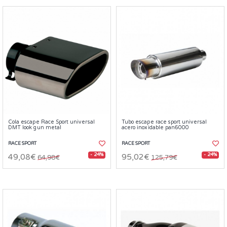
Cola escape Race Sport universal
Tubo escape race sport universal
DMT look gun metal
acero inoxidable pan6000
RACE SPORT
RACE SPORT
- 24%
- 24%
49,08€
95,02€
64,98€
125,79€