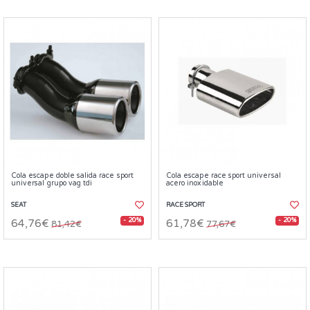
Cola escape doble salida race sport
Cola escape race sport universal
universal grupo vag tdi
acero inoxidable
SEAT
RACE SPORT
- 20%
- 20%
64,76€
61,78€
81,42€
77,67€