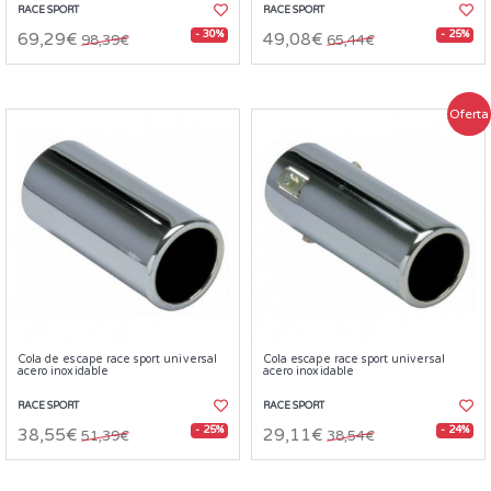
RACE SPORT
RACE SPORT
- 30%
- 25%
69,29€
49,08€
98,39€
65,44€
Oferta
Cola de escape race sport universal
Cola escape race sport universal
acero inoxidable
acero inoxidable
RACE SPORT
RACE SPORT
- 25%
- 24%
38,55€
29,11€
51,39€
38,54€