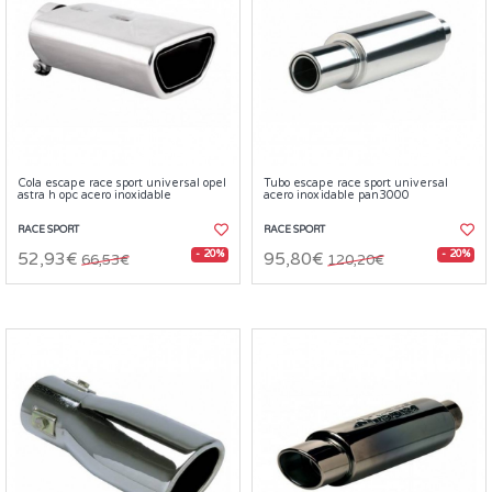
Cola escape race sport universal opel
Tubo escape race sport universal
astra h opc acero inoxidable
acero inoxidable pan3000
RACE SPORT
RACE SPORT
- 20%
- 20%
52,93€
95,80€
66,53€
120,20€