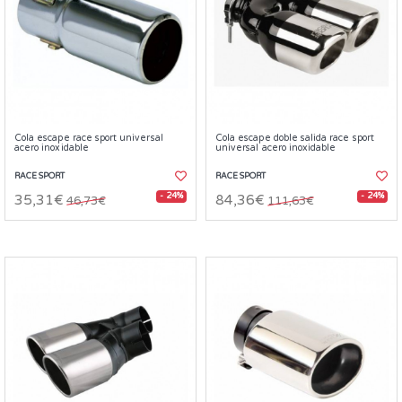
Cola escape race sport universal
Cola escape doble salida race sport
acero inoxidable
universal acero inoxidable
RACE SPORT
RACE SPORT
- 24%
- 24%
35,31€
84,36€
46,73€
111,63€