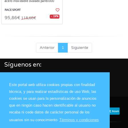
acero inoxidable ovalado pan8000
RACE SPORT
- 19%
95,86€
118,68€
Anterior
1
Siguiente
Síguenos en:
Este portal web utiliza cookies propias con finalidad
técnica, y para realizar estadísticas de uso Web, las
cookies se usan para la personalización de anuncios
que en ningún caso hacen identificable al usuario no
recaba ni cede datos de carácter personal de los
usuarios sin su conocimiento
Términos y condiciones