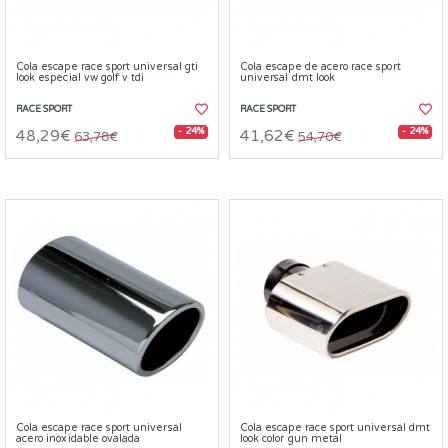
Cola escape race sport universal gti
Cola escape de acero race sport
look especial vw golf v tdi
universal dmt look
RACE SPORT
RACE SPORT
- 24%
- 24%
48,29€
41,62€
63,78€
54,70€
Cola escape race sport universal
Cola escape race sport universal dmt
acero inoxidable ovalada
look color gun metal