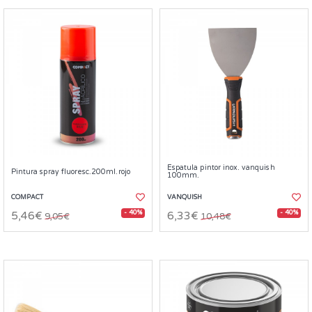
Espatula pintor inox. vanquish
Pintura spray fluoresc.200ml.rojo
100mm.
COMPACT
VANQUISH
- 40%
- 40%
5,46€
6,33€
9,05€
10,48€