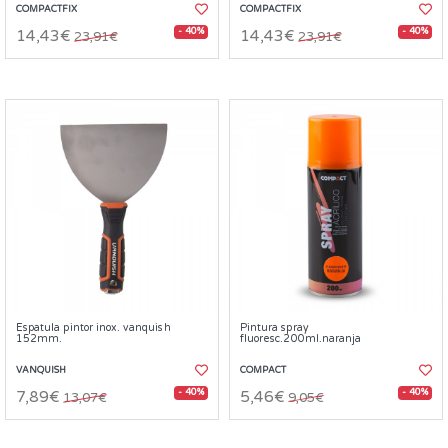
COMPACTFIX
COMPACTFIX
- 40%
- 40%
14,43€
14,43€
23,91€
23,91€
Espatula pintor inox. vanquish
Pintura spray
152mm.
fluoresc.200ml.naranja
VANQUISH
COMPACT
- 40%
- 40%
7,89€
5,46€
13,07€
9,05€