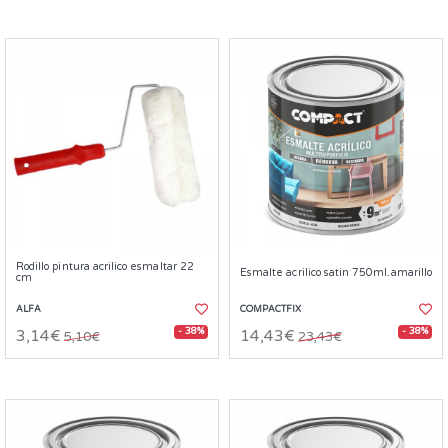
Rodillo pintura acrilico esmaltar 22
Esmalte acrilico satin 750ml.amarillo
cm
ALFA
COMPACTFIX
- 38%
- 38%
3,14€
14,43€
5,10€
23,43€