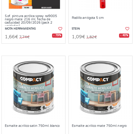
S.of. pintura acrílica spray ral9005
Rodillo antigota 5 cm
negro mate 216 ml, fecha de
caducidad 20/09/2026 (pack 2
unidades)
MOTA HERRAMIENTAS
STEIN
- 79%
- 40%
1,66€
1,09€
7,74€
1,82€
Esmalte acrilico satin 750ml.blanco
Esmalte acrilico mate 750ml.negro