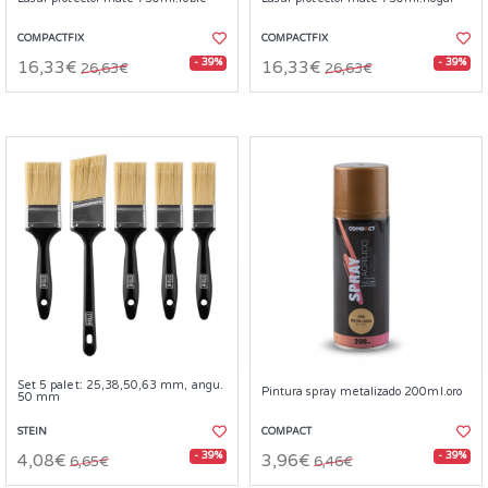
COMPACTFIX
COMPACTFIX
- 39%
- 39%
16,33€
16,33€
26,63€
26,63€
Set 5 palet: 25,38,50,63 mm, angu.
Pintura spray metalizado 200ml.oro
50 mm
STEIN
COMPACT
- 39%
- 39%
4,08€
3,96€
6,65€
6,46€