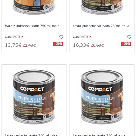
Barniz universal satin 750ml.roble
Lasur protector satinado 750ml.teka
COMPACTFIX
COMPACTFIX
- 39%
- 39%
13,75€
16,33€
22,43€
26,63€
Lasur protector mate 750ml.roble
Lasur protector mate 750ml.nogal