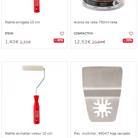
Rodillo antigota 10 cm
Aceite de teka 750ml.teka
STEIN
COMPACTFIX
- 40%
- 39%
1,40€
12,53€
2,31€
20,64€
Rodillo esmaltar velour 10 cm
Rec. multiher. 49047 hoja rascador