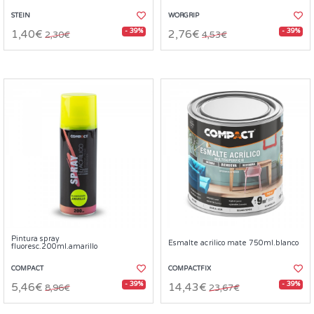
STEIN
WORGRIP
- 39%
- 39%
1,40€
2,76€
2,30€
4,53€
Pintura spray
Esmalte acrilico mate 750ml.blanco
fluoresc.200ml.amarillo
COMPACT
COMPACTFIX
- 39%
- 39%
5,46€
14,43€
8,96€
23,67€