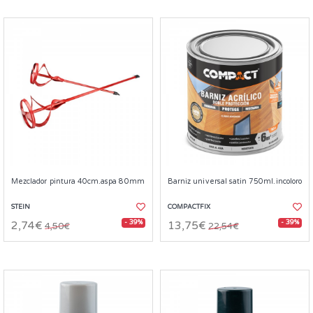
Mezclador pintura 40cm.aspa 80mm
Barniz universal satin 750ml.incoloro
STEIN
COMPACTFIX
- 39%
- 39%
2,74€
13,75€
4,50€
22,54€