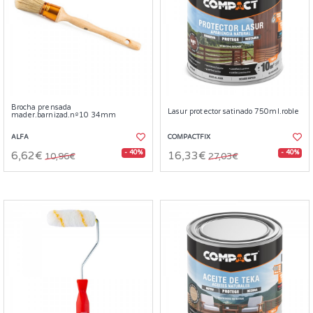
Brocha prensada
Lasur protector satinado 750ml.roble
mader.barnizad.nº10 34mm
ALFA
COMPACTFIX
- 40%
- 40%
6,62€
16,33€
10,96€
27,03€