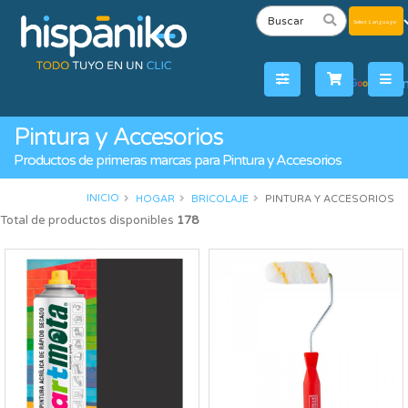
Powered
by
Tra
Pintura y Accesorios
Productos de primeras marcas para Pintura y Accesorios
INICIO
HOGAR
BRICOLAJE
PINTURA Y ACCESORIOS
Total de productos disponibles
178