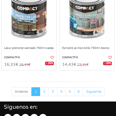
Lasur protector satinado 750ml.caoba
Esmalte acrilico brillo 750ml.blanco
COMPACTFIX
COMPACTFIX
- 38%
- 38%
16,33€
14,43€
26,49€
23,31€
Anterior
1
2
3
4
5
6
Siguiente
Síguenos en: