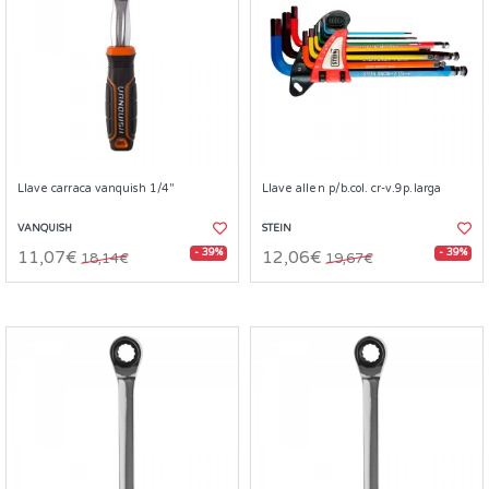
Llave carraca vanquish 1/4"
Llave allen p/b.col. cr-v.9p.larga
VANQUISH
STEIN
- 39%
- 39%
11,07€
12,06€
18,14€
19,67€