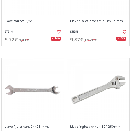
Llave carraca 3/8"
Llave fija es-acod.satin 18x 19mm
STEIN
STEIN
- 39%
- 39%
5,72€
9,87€
9,41€
16,20€
Llave fija cr-van. 24x26 mm.
Llave inglesa cr-van 10" 250mm.