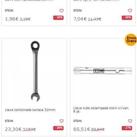
STEIN
STEIN
- 38%
- 38%
1,96€
7,04€
3,18€
11,43€
Envío
Gratis
Llave tubo estampada stein cr/van.
Llave combinada carraca 32mm.
8 pc.
STEIN
STEIN
- 38%
- 27%
23,30€
65,51€
37,83€
89,84€