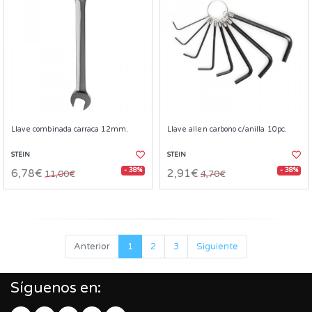
Llave combinada carraca 12mm.
Llave allen carbono c/anilla 10pc.
STEIN
STEIN
- 38%
- 38%
6,78€
2,91€
11,00€
4,70€
Anterior
1
2
3
Siguiente
Síguenos en: