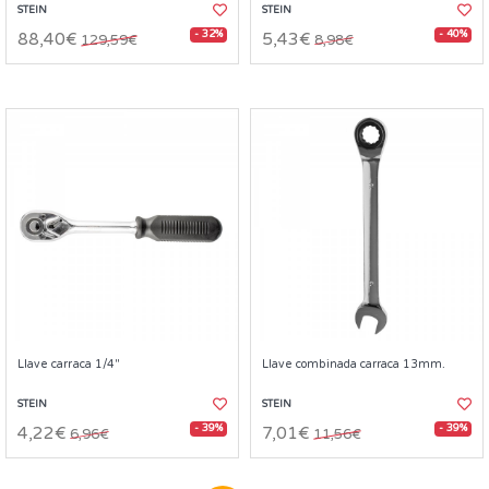
STEIN
STEIN
- 32%
- 40%
88,40€
5,43€
129,59€
8,98€
Llave carraca 1/4"
Llave combinada carraca 13mm.
STEIN
STEIN
- 39%
- 39%
4,22€
7,01€
6,96€
11,56€