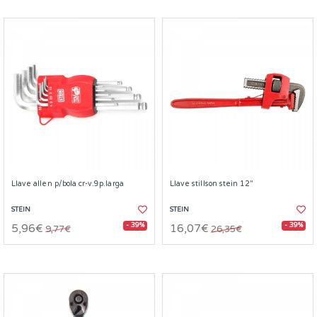
Llave allen p/bola cr-v.9p.larga
Llave stillson stein 12"
STEIN
STEIN
- 39%
- 39%
5,96€
16,07€
9,77€
26,35€