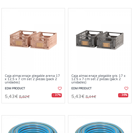
Caja almacenaje plegable arena 17
Caja almacenaje plegable gris 17 x
x 12,5 x 7 cm set 2 piezas (pack 2
12.5 x 7 cm set 2 piezas (pack 2
unidades)
unidades)
EDM PRODUCT
EDM PRODUCT
- 37%
- 36%
5,43€
5,43€
8,62€
8,44€