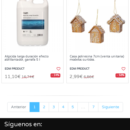
Algicida larga duración efecto
Casa poliresina 7cm (venta unitaria)
abrillantador, garrafa 5 l
modelos surtidos.
EDM PRODUCT
EDM PRODUCT
- 34%
- 56%
11,10€
2,99€
16,74€
6,86€
Anterior
1
2
3
4
5
…
7
Siguiente
Síguenos en: