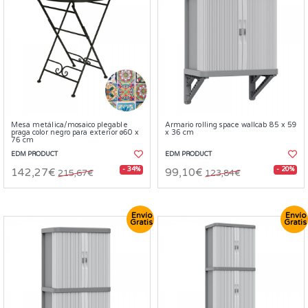
Mesa metálica/mosaico plegable
Armario rolling space wallcab 85 x 59
praga color negro para exterior ø60 x
x 36 cm
76 cm
EDM PRODUCT
EDM PRODUCT
- 34%
- 20%
142,27€
99,10€
215,67€
123,84€
Envío
Envío
Gratis
Gratis