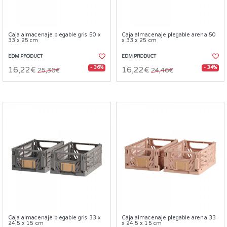
Caja almacenaje plegable gris 50 x
Caja almacenaje plegable arena 50
33 x 25 cm
x 33 x 25 cm
EDM PRODUCT
EDM PRODUCT
- 36%
- 34%
16,22€
16,22€
25,36€
24,46€
Caja almacenaje plegable gris 33 x
Caja almacenaje plegable arena 33
24,5 x 15 cm
x 24,5 x 15 cm