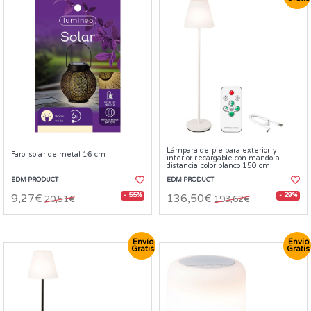
Lámpara de pie para exterior y
Farol solar de metal 16 cm
interior recargable con mando a
distancia color blanco 150 cm
EDM PRODUCT
EDM PRODUCT
- 55%
- 29%
9,27€
136,50€
20,51€
193,62€
Envío
Envío
Gratis
Gratis