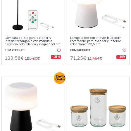
Lámpara de pie para exterior y
Lámpara led con altavoz bluetooth
interior recargable con mando a
recargable para exterior y interior
distancia color blanco y negro 150 cm
color blanco 22,5 cm
EDM PRODUCT
EDM PRODUCT
- 28%
- 39%
133,58€
71,25€
185,20€
117,64€
Envío
Gratis