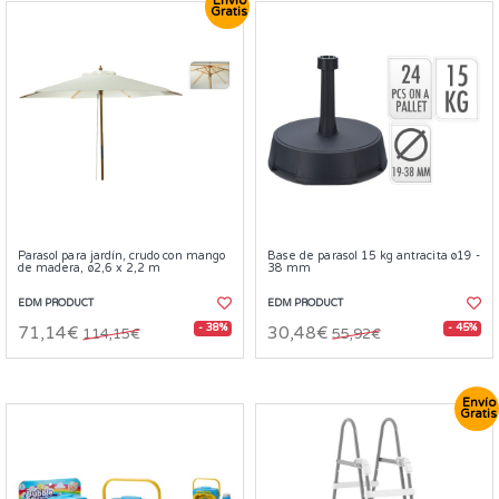
Envío
Gratis
Parasol para jardín, crudo con mango
Base de parasol 15 kg antracita ø19 -
de madera, ø2,6 x 2,2 m
38 mm
EDM PRODUCT
EDM PRODUCT
- 38%
- 45%
71,14€
30,48€
114,15€
55,92€
Envío
Gratis