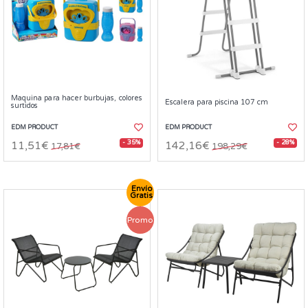
Maquina para hacer burbujas, colores
Escalera para piscina 107 cm
surtidos
EDM PRODUCT
EDM PRODUCT
- 35%
- 28%
11,51€
142,16€
17,81€
198,29€
Envío
Gratis
Promo