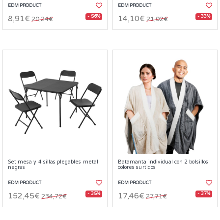
EDM PRODUCT
EDM PRODUCT
- 56%
- 33%
8,91€
14,10€
20,24€
21,02€
Set mesa y 4 sillas plegables metal
Batamanta individual con 2 bolsillos
negras
colores surtidos
EDM PRODUCT
EDM PRODUCT
- 35%
- 37%
152,45€
17,46€
234,72€
27,71€