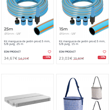
Kit manguera de jardín pro ø15 mm,
Kit manguera de jardín pro ø15 mm,
5/8 pulg, 25 m
5/8 pulg, 15 m
EDM PRODUCT
EDM PRODUCT
- 36%
- 36%
34,67€
23,03€
54,21€
35,83€