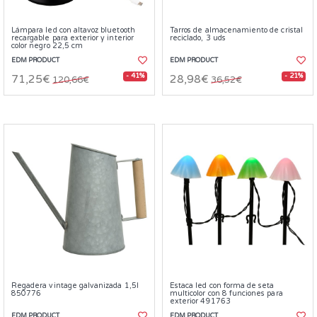
Lámpara led con altavoz bluetooth
Tarros de almacenamiento de cristal
recargable para exterior y interior
reciclado, 3 uds
color negro 22,5 cm
EDM PRODUCT
EDM PRODUCT
- 41%
- 21%
71,25€
28,98€
120,66€
36,52€
Regadera vintage galvanizada 1,5l
Estaca led con forma de seta
850776
multicolor con 8 funciones para
exterior 491763
EDM PRODUCT
EDM PRODUCT