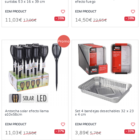
surtidos 53 x 16 x 39 cm
efecto fuego
EDM PRODUCT
EDM PRODUCT
- 35%
- 36%
11,03€
14,50€
17,06€
22,55€
Promo
Antorcha solar efecto llama
Set 4 bandejas desechables 32 x 23
ø10x58cm
x 4 cm
EDM PRODUCT
EDM PRODUCT
- 37%
- 33%
11,03€
3,89€
17,58€
5,78€