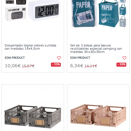
Despertador digital colores surtidos
Set de 3 bolsas para basura
con medidas 14x4,5cm
reutilizables especial camping con
medidas 30x30x39cm
EDM PRODUCT
EDM PRODUCT
- 35%
- 55%
10,06€
6,34€
15,57€
14,11€