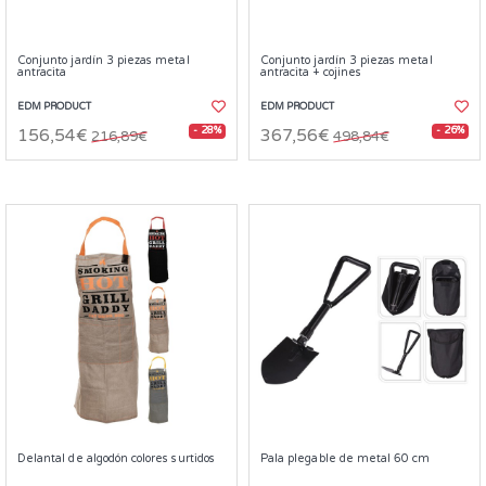
Conjunto jardín 3 piezas metal
Conjunto jardín 3 piezas metal
antracita
antracita + cojines
EDM PRODUCT
EDM PRODUCT
- 28%
- 26%
156,54€
367,56€
216,89€
498,84€
Delantal de algodón colores surtidos
Pala plegable de metal 60 cm