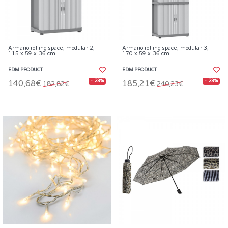
Armario rolling space, modular 2,
Armario rolling space, modular 3,
115 x 59 x 36 cm
170 x 59 x 36 cm
EDM PRODUCT
EDM PRODUCT
- 23%
- 23%
140,68€
185,21€
182,82€
240,23€