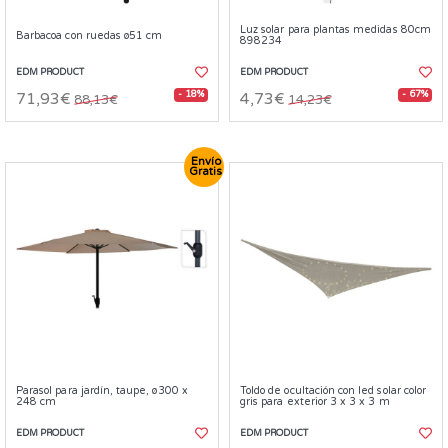
Luz solar para plantas medidas 80cm
Barbacoa con ruedas ø51 cm
898234
EDM PRODUCT
EDM PRODUCT
- 18%
- 67%
71,93€
4,73€
88,13€
14,23€
Envío
Gratis
Parasol para jardín, taupe, ø300 x
Toldo de ocultación con led solar color
248 cm
gris para exterior 3 x 3 x 3 m
EDM PRODUCT
EDM PRODUCT