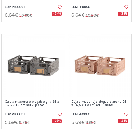
EDM PRODUCT
EDM PRODUCT
- 34%
- 35%
6,64€
6,64€
10,08€
10,29€
Caja almacenaje plegable gris 25 x
Caja almacenaje plegable arena 25
16,5 x 10 cm set 2 piezas
x 16,5 x 10 cm set 2 piezas
EDM PRODUCT
EDM PRODUCT
- 35%
- 36%
5,69€
5,69€
8,76€
8,85€