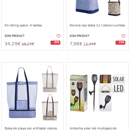
Kit rolling space, 4 baldas
Nevera tipo bolsa 12 l colores surtidos
EDM PRODUCT
EDM PRODUCT
- 29%
- 35%
34,29€
7,98€
48,23€
12,34€
Bolsa de playa con enfriador colores
Antorcha solar led multiposición