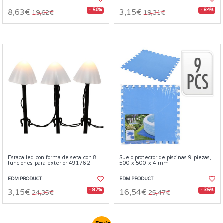
- 56%
- 84%
8,63€
3,15€
19,62€
19,31€
Estaca led con forma de seta con 8
Suelo protector de piscinas 9 piezas,
funciones para exterior 491762
500 x 500 x 4 mm
EDM PRODUCT
EDM PRODUCT
- 87%
- 35%
3,15€
16,54€
24,35€
25,47€