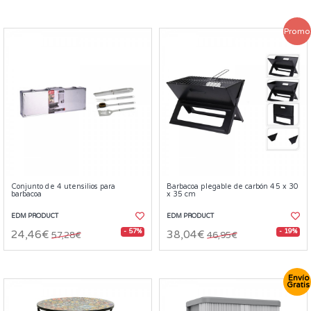
Promo
Conjunto de 4 utensilios para
Barbacoa plegable de carbón 45 x 30
barbacoa
x 35 cm
EDM PRODUCT
EDM PRODUCT
- 57%
- 19%
24,46€
38,04€
57,28€
46,95€
Envío
Gratis