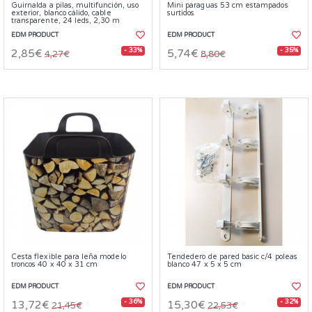
Guirnalda a pilas, multifunción, uso
Mini paraguas 53 cm estampados
exterior, blanco cálido, cable
surtidos
transparente, 24 leds, 2,30 m
EDM PRODUCT
EDM PRODUCT
- 33%
- 35%
2,85€
5,74€
4,27€
8,80€
Cesta flexible para leña modelo
Tendedero de pared basic c/4 poleas
troncos 40 x 40 x 31 cm
blanco 47 x 5 x 5 cm
EDM PRODUCT
EDM PRODUCT
- 36%
- 32%
13,72€
15,30€
21,45€
22,53€