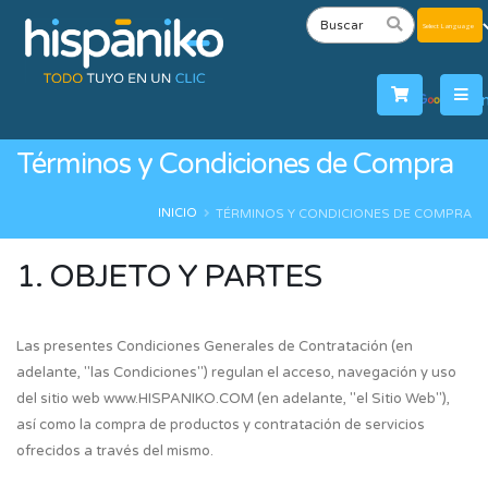
Powered
by
Tra
Términos y Condiciones de Compra
INICIO
TÉRMINOS Y CONDICIONES DE COMPRA
1. OBJETO Y PARTES
Las presentes Condiciones Generales de Contratación (en
adelante, "las Condiciones") regulan el acceso, navegación y uso
del sitio web www.HISPANIKO.COM (en adelante, "el Sitio Web"),
así como la compra de productos y contratación de servicios
ofrecidos a través del mismo.