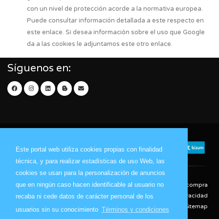
con un nivel de protección acorde a la normativa europea.
Puede consultar información detallada a este respecto en
este enlace. Si desea información sobre el uso que Google
da a las cookies le adjuntamos este otro enlace.
Síguenos en:
Este portal web utiliza cookies propias con finalidad
técnica, y para realizar estadísticas de uso Web, las
cookies se usan para la personalización de anuncios
que en ningún caso hacen identificable al usuario no
Contacto
Aviso Legal
Condiciones de compra
Política de envíos
Política de devolución
Política de Privacidad
recaba ni cede datos de carácter personal de los
Política de Cookies
Sitemap
usuarios sin su conocimiento
Términos y condiciones